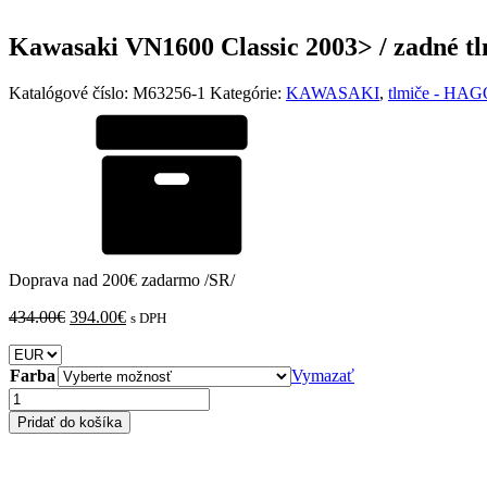
Kawasaki VN1600 Classic 2003> / zadné 
Katalógové číslo:
M63256-1
Kategórie:
KAWASAKI
,
tlmiče - HA
Doprava nad 200€ zadarmo /SR/
Pôvodná
Aktuálna
434.00
€
394.00
€
s DPH
cena
cena
bola:
je:
434.00€.
394.00€.
Farba
Vymazať
množstvo
Kawasaki
Pridať do košíka
VN1600
Classic
2003>