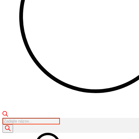
Products
search