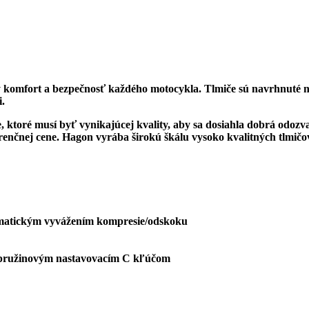
ný komfort a bezpečnosť každého motocykla. Tlmiče sú navrhnuté 
i.
ktoré musí byť vynikajúcej kvality, aby sa dosiahla dobrá odoz
enčnej cene. Hagon vyrába širokú škálu vysoko kvalitných tlmičo
utomatickým vyvážením kompresie/odskoku
 pružinovým nastavovacím C kľúčom