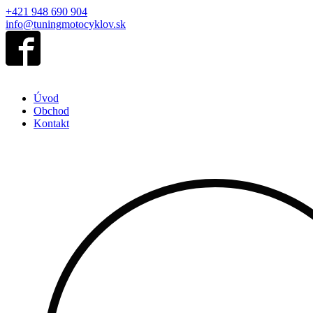
+421 948 690 904
info@tuningmotocyklov.sk
Úvod
Obchod
Kontakt