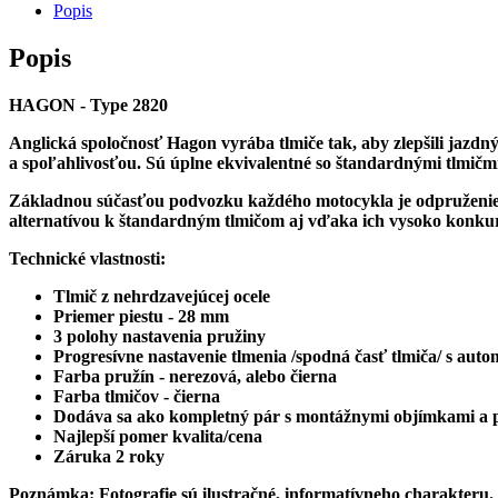
/
Popis
zadné
tlmiče
Popis
HAGON
-
HAGON - Type 2820
Type
2820
Anglická spoločnosť Hagon vyrába tlmiče tak, aby zlepšili jazd
a spoľahlivosťou. Sú úplne ekvivalentné so štandardnými tlmičm
Základnou súčasťou podvozku každého motocykla je odpruženie, 
alternatívou k štandardným tlmičom aj vďaka ich vysoko konkur
Technické vlastnosti:
Tlmič z nehrdzavejúcej ocele
Priemer piestu - 28 mm
3 polohy nastavenia pružiny
Progresívne nastavenie tlmenia /spodná časť tlmiča/ s a
Farba pružín - nerezová, alebo čierna
Farba tlmičov - čierna
Dodáva sa ako kompletný pár s montážnymi objímkami a
Najlepší pomer kvalita/cena
Záruka 2 roky
Poznámka: Fotografie sú ilustračné, informatívneho charakteru.