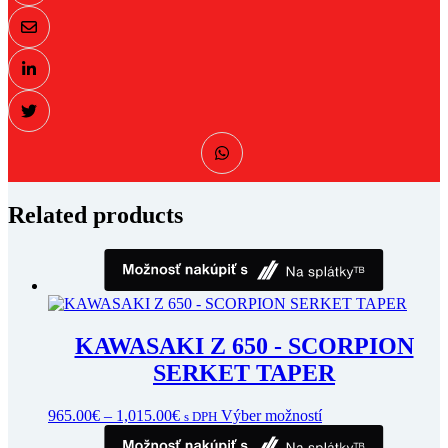
Related products
KAWASAKI Z 650 - SCORPION
SERKET TAPER
Price
Tento
965.00
€
–
1,015.00
€
Výber možností
s DPH
range:
produkt