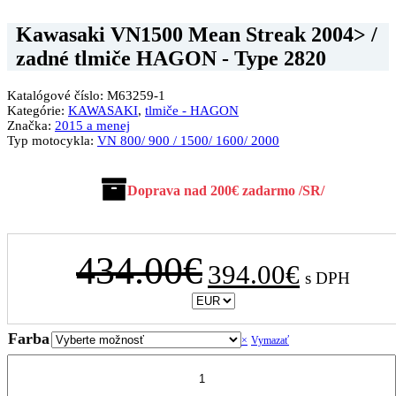
Kawasaki VN1500 Mean Streak 2004> /
zadné tlmiče HAGON - Type 2820
Katalógové číslo:
M63259-1
Kategórie:
KAWASAKI
,
tlmiče - HAGON
Značka:
2015 a menej
Typ motocykla:
VN 800/ 900 / 1500/ 1600/ 2000
Doprava nad 200€ zadarmo /SR/
Pôvodná
Aktuálna
434.00
€
394.00
€
s DPH
cena
cena
bola:
je:
434.00€.
394.00€.
Farba
Vymazať
množstvo
Kawasaki
VN1500