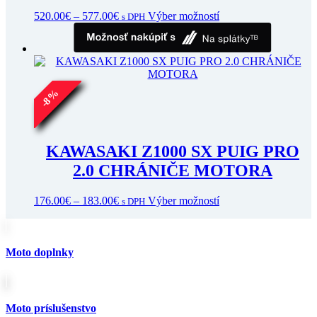
Price
Tento
520.00
€
–
577.00
€
Výber možností
s DPH
range:
produkt
520.00€
má
through
viacero
577.00€
variantov.
Možnosti
si
%
8
môžete
-
vybrať
na
stránke
KAWASAKI Z1000 SX PUIG PRO
produktu.
2.0 CHRÁNIČE MOTORA
Price
Tento
176.00
€
–
183.00
€
Výber možností
s DPH
range:
produkt
176.00€
má
through
viacero
183.00€
variantov.
Moto doplnky
Možnosti
si
môžete
vybrať
Moto príslušenstvo
na