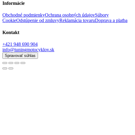
Informácie
Obchodné podmienky
Ochrana osobných údajov
Súbory
Cookie
Odstúpenie od zmluvy
Reklamácia tovaru
Doprava a platba
Kontakt
+421 948 690 904
info@tuningmotocyklov.sk
Spravovať súhlas