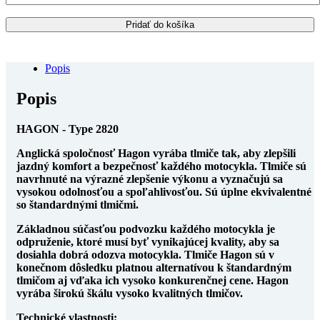
Mean
Streak
Pridať do košíka
2004>
/
zadné
Popis
tlmiče
HAGON
Popis
-
Type
2820
HAGON - Type 2820
Anglická spoločnosť Hagon vyrába tlmiče tak, aby zlepšili
jazdný komfort a bezpečnosť každého motocykla. Tlmiče sú
navrhnuté na výrazné zlepšenie výkonu a vyznačujú sa
vysokou odolnosťou a spoľahlivosťou. Sú úplne ekvivalentné
so štandardnými tlmičmi.
Základnou súčasťou podvozku každého motocykla je
odpruženie, ktoré musí byť vynikajúcej kvality, aby sa
dosiahla dobrá odozva motocykla. Tlmiče Hagon sú v
konečnom dôsledku platnou alternatívou k štandardným
tlmičom aj vďaka ich vysoko konkurenčnej cene. Hagon
vyrába širokú škálu vysoko kvalitných tlmičov.
Technické vlastnosti: