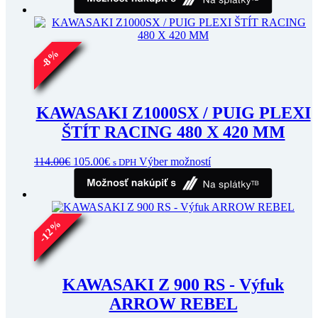
965.00€
má
through
viacero
1,015.00€
variantov.
Možnosti
si
%
8
môžete
-
vybrať
na
stránke
KAWASAKI Z1000SX / PUIG PLEXI
produktu.
ŠTÍT RACING 480 X 420 MM
Pôvodná
Aktuálna
Tento
114.00
€
105.00
€
Výber možností
s DPH
cena
cena
produkt
bola:
je:
má
114.00€.
105.00€.
viacero
variantov.
%
Možnosti
12
si
-
môžete
vybrať
na
KAWASAKI Z 900 RS - Výfuk
stránke
ARROW REBEL
produktu.