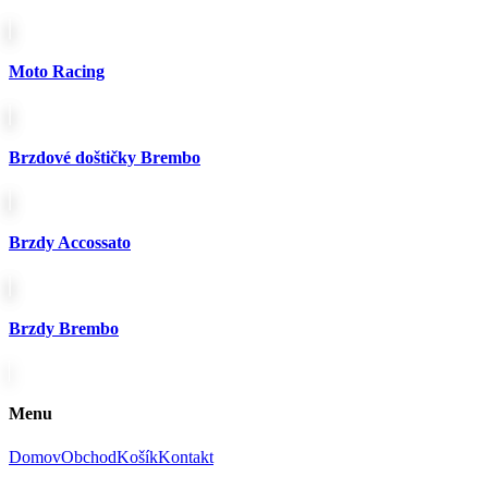
stránke
produktu.
Moto Racing
Brzdové doštičky Brembo
Brzdy Accossato
Brzdy Brembo
Menu
Domov
Obchod
Košík
Kontakt