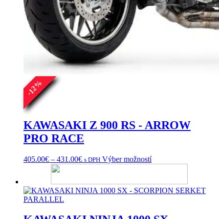
%
12
-
KAWASAKI Z 900 RS - ARROW
PRO RACE
Price
Tento
405.00
€
–
431.00
€
Výber možností
s DPH
range:
produkt
405.00€
má
through
viacero
431.00€
variantov.
Možnosti
si