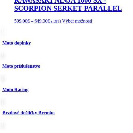
KAWASAKI NINJA 1000 SX -
môžete
vybrať
SCORPION SERKET PARALLEL
na
stránke
Price
Tento
599.00
€
–
649.00
€
Výber možností
s DPH
produktu.
range:
produkt
599.00€
má
through
viacero
649.00€
variantov.
Moto doplnky
Možnosti
si
môžete
vybrať
Moto príslušenstvo
na
stránke
produktu.
Moto Racing
Brzdové doštičky Brembo