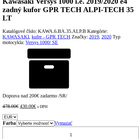
Kawasaki Versys 1000 i.e. 2019/2020 e4
zadný kufor GPR TECH ALPI-TECH 35
LT
Katalógové číslo:
KAWA.6.BA.35.ALP.B
Kategórie:
KAWASAKI
,
kufre - GPR TECH
Značky:
2019
,
2020
Typ
motocykla:
Versys 1000/ SE
Doprava nad 200€ zadarmo /SR/
Pôvodná
Aktuálna
478.00
€
430.00
€
s DPH
cena
cena
bola:
je:
478.00€.
430.00€.
Farba
Vymazať
množstvo
Kawasaki