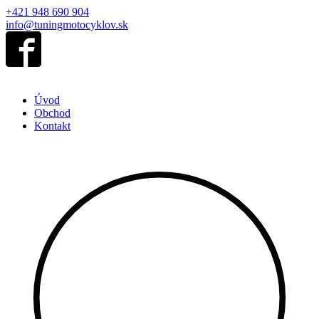
+421 948 690 904
info@tuningmotocyklov.sk
Úvod
Obchod
Kontakt