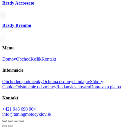
Brzdy Accossato
Brzdy Brembo
Menu
Domov
Obchod
Košík
Kontakt
Informácie
Obchodné podmienky
Ochrana osobných údajov
Súbory
Cookie
Odstúpenie od zmluvy
Reklamácia tovaru
Doprava a platba
Kontakt
+421 948 690 904
info@tuningmotocyklov.sk