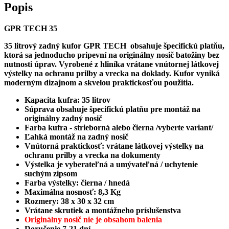
Popis
GPR TECH 35
35 litrový z
adný kufor GPR TECH obsahuje špecifickú platňu,
ktorá sa jednoducho pripevní na originálny nosič batožiny bez
nutnosti úprav.
Vyrobené z hliníka vrátane vnútornej látkovej
výstelky na ochranu prilby a vrecka na doklady. Kufor vyniká
moderným dizajnom a skvelou praktickosťou použitia.
Kapacita kufra: 35 litrov
Súprava obsahuje špecifickú platňu pre montáž na
originálny zadný nosič
Farba kufra - strieborná alebo čierna /vyberte variant/
Ľahká montáž na zadný nosič
Vnútorná praktickosť: vrátane látkovej výstelky na
ochranu prilby a vrecka na dokumenty
Výstelka je vyberateľná a umývateľná /
uchytenie
suchým zipsom
Farba výstelky: čierna / hnedá
Maximálna nosnosť: 8,3 Kg
Rozmery: 38 x 30 x 32 cm
Vrátane skrutiek a montážneho príslušenstva
Originálny nosič nie je obsahom balenia
Doručenie 7-21 dní