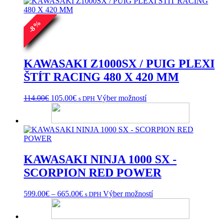
%
8
-
KAWASAKI Z1000SX / PUIG PLEXI
ŠTÍT RACING 480 X 420 MM
Pôvodná
Aktuálna
Tento
114.00
€
105.00
€
Výber možností
s DPH
cena
cena
produkt
bola:
je:
má
114.00€.
105.00€.
viacero
variantov.
Možnosti
si
KAWASAKI NINJA 1000 SX -
môžete
vybrať
SCORPION RED POWER
na
stránke
Price
Tento
599.00
€
–
665.00
€
Výber možností
s DPH
produktu.
range:
produkt
599.00€
má
through
viacero