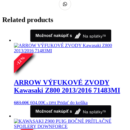
Related products
%
12
-
ARROW VÝFUKOVÉ ZVODY
Kawasaki Z800 2013/2016 71483MI
Pôvodná
Aktuálna
683.00
€
604.00
€
Pridať do košíka
s DPH
cena
cena
bola:
je:
683.00€.
604.00€.