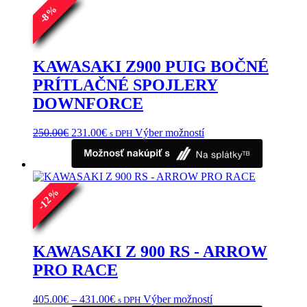
%
8
-
KAWASAKI Z900 PUIG BOČNÉ
PRÍTLAČNÉ SPOJLERY
DOWNFORCE
Pôvodná
Aktuálna
Tento
250.00
€
231.00
€
Výber možností
s DPH
cena
cena
produkt
bola:
je:
má
250.00€.
231.00€.
viacero
variantov.
%
Možnosti
12
si
-
môžete
vybrať
na
KAWASAKI Z 900 RS - ARROW
stránke
PRO RACE
produktu.
Price
Tento
405.00
€
–
431.00
€
Výber možností
s DPH