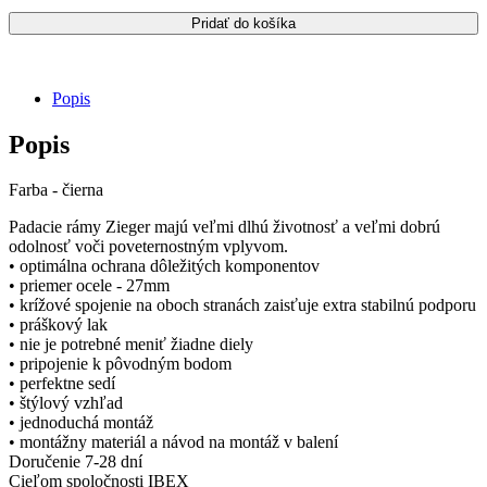
1000
Pridať do košíka
2015
-
2018
Zieger
Popis
-
padacie
Popis
rámy
/
čierne
Farba - čierna
Padacie rámy Zieger majú veľmi dlhú životnosť a veľmi dobrú
odolnosť voči poveternostným vplyvom.
• optimálna ochrana dôležitých komponentov
• priemer ocele - 27mm
• krížové spojenie na oboch stranách zaisťuje extra stabilnú podporu
• práškový lak
• nie je potrebné meniť žiadne diely
• pripojenie k pôvodným bodom
• perfektne sedí
• štýlový vzhľad
• jednoduchá montáž
• montážny materiál a návod na montáž v balení
Doručenie 7-28 dní
Cieľom spoločnosti IBEX