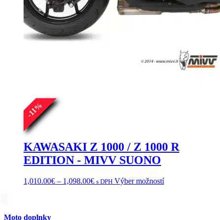
%
11
-
KAWASAKI Z 1000 / Z 1000 R
EDITION - MIVV SUONO
Price
Tento
1,010.00
€
–
1,098.00
€
Výber možností
s DPH
range:
produkt
1,010.00€
má
through
viacero
1,098.00€
variantov.
Moto doplnky