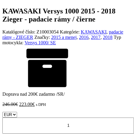
KAWASAKI Versys 1000 2015 - 2018
Zieger - padacie rámy / čierne
Katalógové číslo:
Z10003054
Kategórie:
KAWASAKI
,
padacie
rámy - ZIEGER
Značky:
2015 a menej
,
2016
,
2017
,
2018
Typ
motocykla:
Versys 1000/ SE
Doprava nad 200€ zadarmo /SR/
Pôvodná
Aktuálna
246.00
€
223.00
€
s DPH
cena
cena
bola:
je:
množstvo
246.00€.
223.00€.
KAWASAKI
Versys