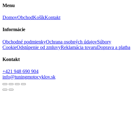
Menu
Domov
Obchod
Košík
Kontakt
Informácie
Obchodné podmienky
Ochrana osobných údajov
Súbory
Cookie
Odstúpenie od zmluvy
Reklamácia tovaru
Doprava a platba
Kontakt
+421 948 690 904
info@tuningmotocyklov.sk