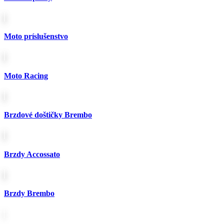
Možnosti
si
môžete
vybrať
Moto príslušenstvo
na
stránke
produktu.
Moto Racing
Brzdové doštičky Brembo
Brzdy Accossato
Brzdy Brembo