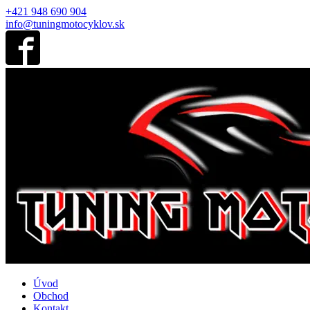
+421 948 690 904
info@tuningmotocyklov.sk
Úvod
Obchod
Kontakt