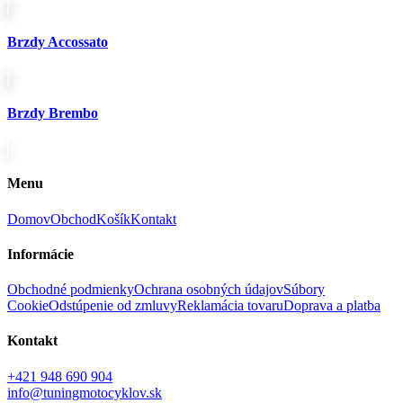
Brzdy Accossato
Brzdy Brembo
Menu
Domov
Obchod
Košík
Kontakt
Informácie
Obchodné podmienky
Ochrana osobných údajov
Súbory
Cookie
Odstúpenie od zmluvy
Reklamácia tovaru
Doprava a platba
Kontakt
+421 948 690 904
info@tuningmotocyklov.sk