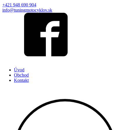
+421 948 690 904
info@tuningmotocyklov.sk
Úvod
Obchod
Kontakt