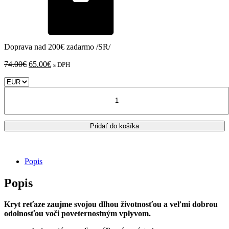
Doprava nad 200€ zadarmo /SR/
Pôvodná
Aktuálna
74.00
€
65.00
€
s DPH
cena
cena
bola:
je:
množstvo
74.00€.
65.00€.
KAWASAKI
Versys
1000
Pridať do košíka
2012
-
2016
Zieger
Popis
-
kryt
Popis
reťaze
Kryt reťaze zaujme svojou dlhou životnosťou a veľmi dobrou
odolnosťou voči poveternostným vplyvom.