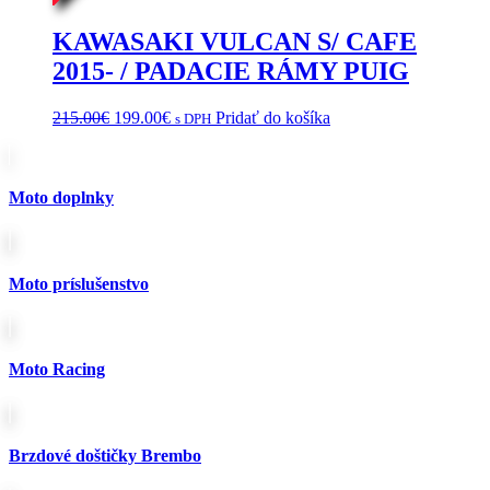
KAWASAKI VULCAN S/ CAFE
2015- / PADACIE RÁMY PUIG
Pôvodná
Aktuálna
215.00
€
199.00
€
Pridať do košíka
s DPH
cena
cena
bola:
je:
215.00€.
199.00€.
Moto doplnky
Moto príslušenstvo
Moto Racing
Brzdové doštičky Brembo