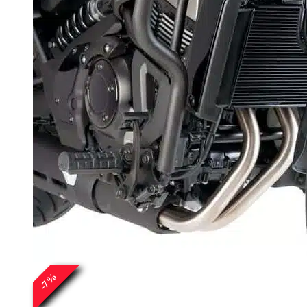
%
7
-