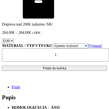
Doprava nad 200€ zadarmo /SR/
Price
264.00
€
–
284.00
€
s DPH
range:
264.00€
through
MATERIÁL / TYP VÝFUKU
Vymazať
284.00€
množstvo
KAWASAKI
VERSYS
1000
2012-
Pridať do košíka
2014
VÝFUK
STORM
OVAL
Popis
Popis
HOMOLOGIZÁCIA - ÁNO