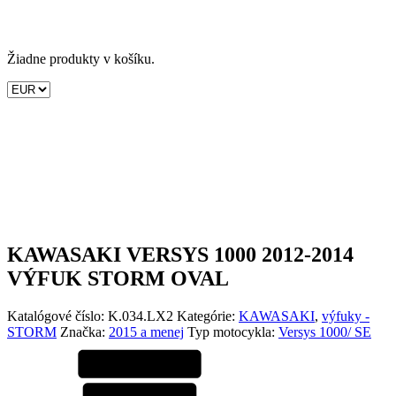
Žiadne produkty v košíku.
KAWASAKI VERSYS 1000 2012-2014
VÝFUK STORM OVAL
Katalógové číslo:
K.034.LX2
Kategórie:
KAWASAKI
,
výfuky -
STORM
Značka:
2015 a menej
Typ motocykla:
Versys 1000/ SE