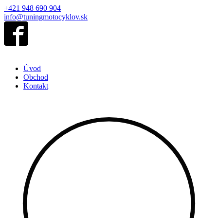
+421 948 690 904
info@tuningmotocyklov.sk
Úvod
Obchod
Kontakt