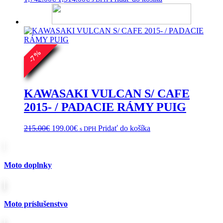
cena
cena
bola:
je:
1,742.00€.
1,514.00€.
%
7
-
KAWASAKI VULCAN S/ CAFE
2015- / PADACIE RÁMY PUIG
Pôvodná
Aktuálna
215.00
€
199.00
€
Pridať do košíka
s DPH
cena
cena
bola:
je:
215.00€.
199.00€.
Moto doplnky
Moto príslušenstvo