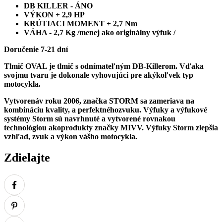
DB KILLER - ÁNO
VÝKON + 2,9 HP
KRÚTIACI MOMENT + 2,7 Nm
VÁHA - 2,7 Kg /menej ako originálny výfuk /
Doručenie 7-21 dní
Tlmič OVAL je tlmič s odnímateľným DB-Killerom. Vďaka
svojmu tvaru je d
okonale vyhovujúci pre akýkoľvek typ
motocykla.
Vytvorenáv roku 2006, značka STORM sa zameriava na
kombináciu kvality, a perfektnéhozvuku. Výfuky a výfukové
systémy Storm sú navrhnuté a vytvorené rovnakou
technológiou akoprodukty značky MIVV.
Výfuky Storm zlepšia
vzhľad, zvuk a výkon vášho motocykla.
Zdielajte