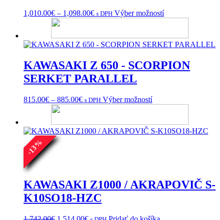
Price
Tento
1,010.00
€
–
1,098.00
€
Výber možností
s DPH
range:
produkt
1,010.00€
má
through
viacero
1,098.00€
variantov.
Možnosti
KAWASAKI Z 650 - SCORPION
si
môžete
SERKET PARALLEL
vybrať
na
Price
Tento
815.00
€
–
885.00
€
Výber možností
s DPH
stránke
range:
produkt
produktu.
815.00€
má
through
viacero
885.00€
variantov.
%
Možnosti
13
si
-
môžete
vybrať
na
KAWASAKI Z1000 / AKRAPOVIČ S-
stránke
K10SO18-HZC
produktu.
Pôvodná
Aktuálna
1,742.00
€
1,514.00
€
Pridať do košíka
s DPH