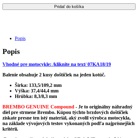
Predné
Pridať do košíka
brzdové
doštičky
Brembo
SA
Compound
/
Popis
07KA19SA
Popis
Vhodné pre motocykle: /kliknite na text/ 07KA18/19
Balenie obsahuje 2 kusy doštičiek na jeden kotúč.
Šírka: 133,5/109,2 mm
Výška: 37,4/44,4 mm
Hrúbka: 8,3/8,3 mm
BREMBO GENUINE Compound
-
Je to originálny náhradný
diel pre strmene Brembo. Kúpou týchto brzdových doštičiek
získate presne ten istý materiál, aký zvolil výrobca motocykla,
na základe vývojových testov vykonaných podľa najprísnejších
kritérií.