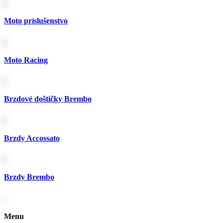
môžete
vybrať
Moto príslušenstvo
na
stránke
produktu.
Moto Racing
Brzdové doštičky Brembo
Brzdy Accossato
Brzdy Brembo
Menu