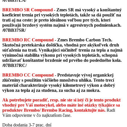
/07BB37LA/
BREMBO SR Compound
-
Zmes SR má vysoký a konštantný
koeficient trenia pri vysokých teplotách, takže sa dá použiť na
trati aj na ceste: je preto ideálnou voľbou pre tých, ktorí
používajú brzdový systém najmä v agresívnych podmienkach.
/07BB37SR/
BREMBO RC Compound
- Zmes Brembo Carbon Tech.
Skutočná pretekárska doštička, vhodná pre akýkoľvek druh
súťaženia na trati. Vynikajúci súčiniteľ trenia za tepla a najmä
výnimočná stabilita výkonu pri vysokých teplotách, schopná
udržiavať konštantné brzdenie od prvého do posledného kola.
/07BB37RC/
BREMBO CC Compound
-
Predstavuje vývoj organickej
zlúčeniny s použitím väčšieho množstva uhlíka. Tento trecí
materiál charakterizuje vysoký kilometrový výkon a dobrý
výkon za tepla aj za studena, za sucha aj za mokra.
Ak potrebujete poradiť, resp. nie ste si istý či je tento produkt
vhodný pre Váš motocykel, alebo máte iné otázky týkajúce sa
produktov Brembo/ Brembo Racing, kontaktujte nás.
Radi
Vám odpovieme v čo najkratšom čase.
Doba dodania 3-7 prac. dní