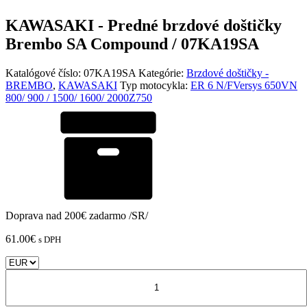
KAWASAKI - Predné brzdové doštičky
Brembo SA Compound / 07KA19SA
Katalógové číslo:
07KA19SA
Kategórie:
Brzdové doštičky -
BREMBO
,
KAWASAKI
Typ motocykla:
ER 6 N/F
Versys 650
VN
800/ 900 / 1500/ 1600/ 2000
Z750
Doprava nad 200€ zadarmo /SR/
61.00
€
s DPH
množstvo
KAWASAKI
-