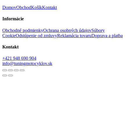
Domov
Obchod
Košík
Kontakt
Informácie
Obchodné podmienky
Ochrana osobných údajov
Súbory
Cookie
Odstúpenie od zmluvy
Reklamácia tovaru
Doprava a platba
Kontakt
+421 948 690 904
info@tuningmotocyklov.sk