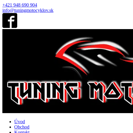
+421 948 690 904
info@tuningmotocyklov.sk
Úvod
Obchod
Kontakt