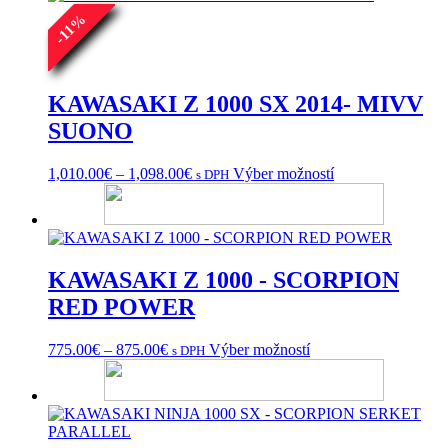
%
11
-
KAWASAKI Z 1000 SX 2014- MIVV
SUONO
Price
Tento
1,010.00
€
–
1,098.00
€
Výber možností
s DPH
range:
produkt
1,010.00€
má
through
viacero
1,098.00€
variantov.
Možnosti
KAWASAKI Z 1000 - SCORPION
si
môžete
RED POWER
vybrať
na
Price
Tento
775.00
€
–
875.00
€
Výber možností
s DPH
stránke
range:
produkt
produktu.
775.00€
má
through
viacero
875.00€
variantov.
Možnosti