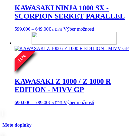
si
KAWASAKI NINJA 1000 SX -
môžete
vybrať
SCORPION SERKET PARALLEL
na
stránke
Price
Tento
599.00
€
–
649.00
€
Výber možností
s DPH
produktu.
range:
produkt
599.00€
má
through
viacero
649.00€
variantov.
%
Možnosti
11
si
-
môžete
vybrať
na
KAWASAKI Z 1000 / Z 1000 R
stránke
EDITION - MIVV GP
produktu.
Price
Tento
690.00
€
–
789.00
€
Výber možností
s DPH
range:
produkt
690.00€
má
through
viacero
789.00€
variantov.
Moto doplnky
Možnosti
si