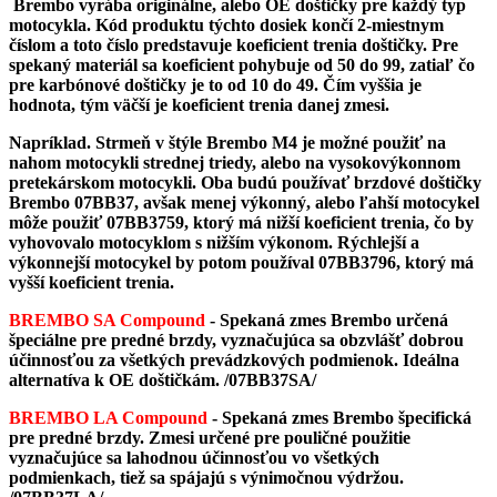
Brembo vyrába originálne, alebo OE doštičky pre každý typ
motocykla. Kód produktu týchto dosiek končí 2-miestnym
číslom a toto číslo predstavuje koeficient trenia doštičky. Pre
spekaný materiál sa koeficient pohybuje od 50 do 99, zatiaľ čo
pre karbónové doštičky je to od 10 do 49. Čím vyššia je
hodnota, tým väčší je koeficient trenia danej zmesi.
Napríklad. Strmeň v štýle Brembo M4 je možné použiť na
nahom motocykli strednej triedy, alebo na vysokovýkonnom
pretekárskom motocykli. Oba budú používať brzdové doštičky
Brembo 07BB37, avšak menej výkonný, alebo ľahší motocykel
môže použiť 07BB3759, ktorý má nižší koeficient trenia, čo by
vyhovovalo motocyklom s nižším výkonom. Rýchlejší a
výkonnejší motocykel by potom používal 07BB3796, ktorý má
vyšší koeficient trenia.
BREMBO SA Compound
- Spekaná zmes Brembo určená
špeciálne pre predné brzdy, vyznačujúca sa obzvlášť dobrou
účinnosťou za všetkých prevádzkových podmienok. Ideálna
alternatíva k OE doštičkám.
/07BB37SA/
BREMBO LA Compound
- Spekaná zmes Brembo špecifická
pre predné brzdy. Zmesi určené pre pouličné použitie
vyznačujúce sa lahodnou účinnosťou vo všetkých
podmienkach, tiež sa spájajú s výnimočnou výdržou.