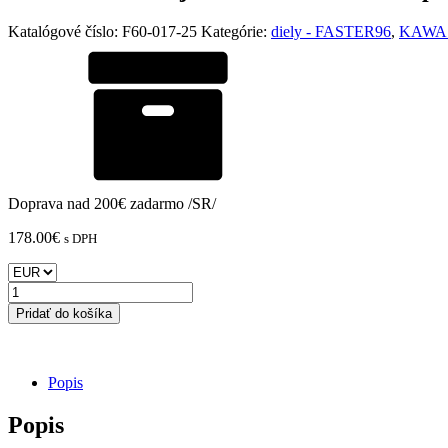
Katalógové číslo:
F60-017-25
Kategórie:
diely - FASTER96
,
KAWA
Doprava nad 200€ zadarmo /SR/
178.00
€
s DPH
množstvo
KAWASAKI
Pridať do košíka
Ninja
650
FASTER96
sada
Popis
pre
zníženie
Popis
motocykla