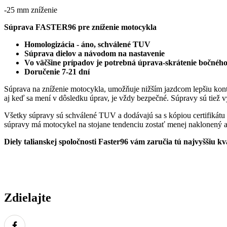
/
-25 mm zníženie
-25
mm
Súprava FASTER96 pre zníženie motocykla
Homologizácia - áno, schválené TUV
Súprava dielov a návodom na nastavenie
Vo väčšine prípadov je potrebná úprava-skrátenie bočného
Doručenie 7-21 dní
Súprava na zníženie motocykla, umožňuje nižším jazdcom lepšiu kontr
aj keď sa mení v dôsledku úprav, je vždy bezpečné. Súpravy sú tiež v
Všetky súpravy sú schválené TUV a dodávajú sa s kópiou certifikátu
súpravy má motocykel na stojane tendenciu zostať menej naklonený a 
Diely talianskej spoločnosti Faster96 vám zaručia tú najvyššiu
Zdielajte