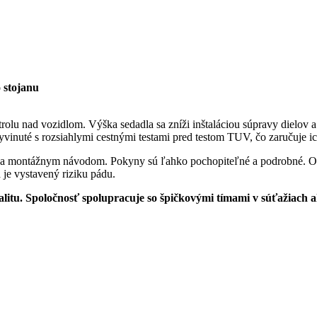
 stojanu
olu nad vozidlom. Výška sedadla sa zníži inštaláciou súpravy dielov 
yvinuté s rozsiahlymi cestnými testami pred testom TUV, čo zaručuje i
 a montážnym návodom. Pokyny sú ľahko pochopiteľné a podrobné. Odpor
je vystavený riziku pádu.
 kvalitu. Spoločnosť spolupracuje so špičkovými tímami v súťažiac