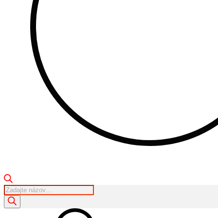
Products
search