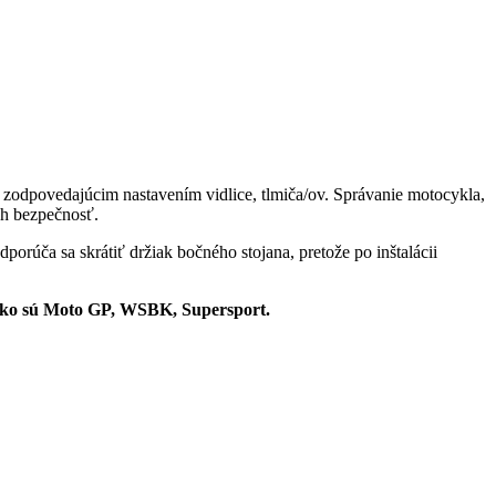
a zodpovedajúcim nastavením vidlice, tlmiča/ov. Správanie motocykla,
ch bezpečnosť.
úča sa skrátiť držiak bočného stojana, pretože po inštalácii
h ako sú Moto GP, WSBK, Supersport.