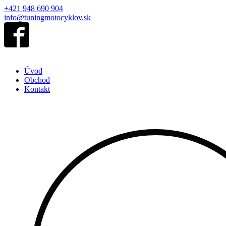
+421 948 690 904
info@tuningmotocyklov.sk
Úvod
Obchod
Kontakt