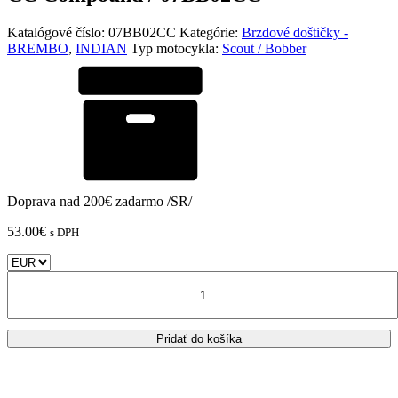
Katalógové číslo:
07BB02CC
Kategórie:
Brzdové doštičky -
BREMBO
,
INDIAN
Typ motocykla:
Scout / Bobber
Doprava nad 200€ zadarmo /SR/
53.00
€
s DPH
množstvo
Indian
-
Zadné
Pridať do košíka
brzdové
doštičky
Brembo
CC