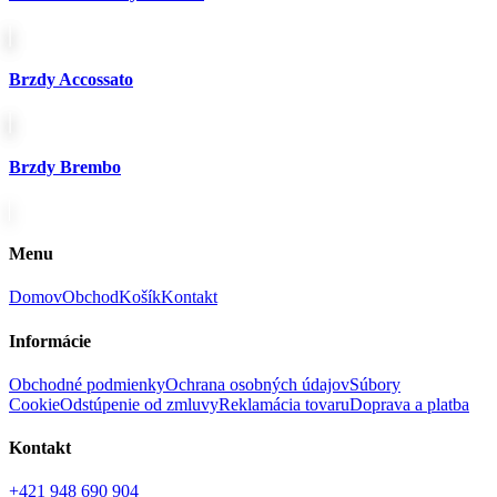
Brzdy Accossato
Brzdy Brembo
Menu
Domov
Obchod
Košík
Kontakt
Informácie
Obchodné podmienky
Ochrana osobných údajov
Súbory
Cookie
Odstúpenie od zmluvy
Reklamácia tovaru
Doprava a platba
Kontakt
+421 948 690 904