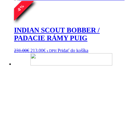
%
8
-
INDIAN SCOUT BOBBER /
PADACIE RÁMY PUIG
Pôvodná
Aktuálna
231.00
€
213.00
€
Pridať do košíka
s DPH
cena
cena
bola:
je:
231.00€.
213.00€.