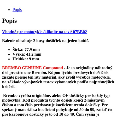
Compound
/
Popis
07BB02CC
Popis
Vhodné pre motocykle /kliknite na text/ 07BB02
Balenie obsahuje 2 kusy doštičiek na jeden kotúč.
Šírka: 77,9 mm
Výška: 41,2 mm
Hrúbka: 9 mm
BREMBO GENUINE Compound
-
Je to originálny náhradný
diel pre strmene Brembo. Kúpou týchto brzdových doštičiek
získate presne ten istý materiál, aký zvolil výrobca motocykla,
na základe vývojových testov vykonaných podľa najprísnejších
kritérií.
Brembo vyrába originálne, alebo OE doštičky pre každý typ
motocykla. Kód produktu týchto dosiek končí 2-miestnym
číslom a toto číslo predstavuje koeficient trenia doštičky. Pre
spekaný materiál sa koeficient pohybuje od 50 do 99, zatiaľ čo
pre karbónové doštičky je to od 10 do 49. Čím vyššia je