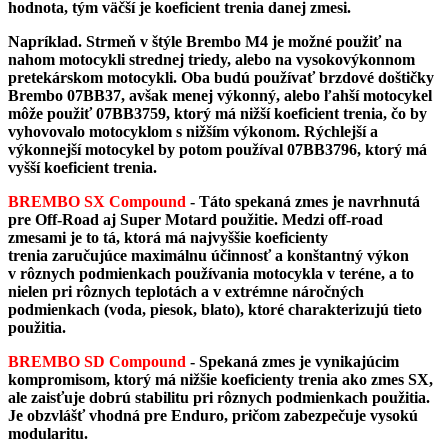
hodnota, tým väčší je koeficient trenia danej zmesi.
Napríklad. Strmeň v štýle Brembo M4 je možné použiť na
nahom motocykli strednej triedy, alebo na vysokovýkonnom
pretekárskom motocykli. Oba budú používať brzdové doštičky
Brembo 07BB37, avšak menej výkonný, alebo ľahší motocykel
môže použiť 07BB3759, ktorý má nižší koeficient trenia, čo by
vyhovovalo motocyklom s nižším výkonom. Rýchlejší a
výkonnejší motocykel by potom používal 07BB3796, ktorý má
vyšší koeficient trenia.
BREMBO SX Compound
- Táto spekaná zmes je navrhnutá
pre Off-Road aj Super Motard použitie. Medzi off-road
zmesami je to tá, ktorá má najvyššie koeficienty
trenia zaručujúce maximálnu účinnosť a konštantný výkon
v rôznych podmienkach používania motocykla v teréne, a to
nielen pri rôznych teplotách a v extrémne náročných
podmienkach (voda, piesok, blato), ktoré charakterizujú tieto
použitia.
BREMBO SD Compound
- Spekaná zmes je vynikajúcim
kompromisom, ktorý má nižšie koeficienty trenia ako zmes SX,
ale zaisťuje dobrú stabilitu pri rôznych podmienkach použitia.
Je obzvlášť vhodná pre Enduro, pričom zabezpečuje vysokú
modularitu​​​​​​.