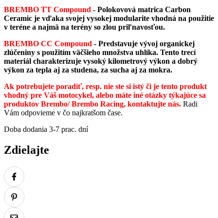
BREMBO TT Compound
-
Polokovová matrica Carbon
Ceramic je vďaka svojej vysokej modularite vhodná na použitie
v teréne a najmä na terény so zlou priľnavosťou.
BREMBO CC Compound
- Predstavuje vývoj organickej
zlúčeniny s použitím väčšieho množstva uhlíka. Tento trecí
materiál charakterizuje vysoký kilometrový výkon a dobrý
výkon za tepla aj za studena, za sucha aj za mokra.
Ak potrebujete poradiť, resp. nie ste si istý či je tento produkt
vhodný pre Váš motocykel, alebo máte iné otázky týkajúce sa
produktov Brembo/ Brembo Racing, kontaktujte nás.
Radi
Vám odpovieme v čo najkratšom čase.
Doba dodania 3-7 prac. dní
Zdielajte