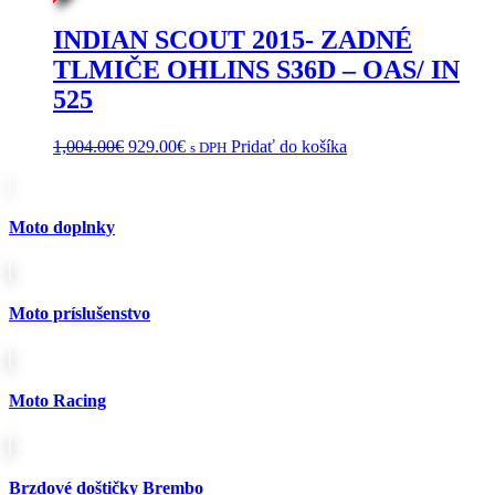
INDIAN SCOUT 2015- ZADNÉ
TLMIČE OHLINS S36D – OAS/ IN
525
Pôvodná
Aktuálna
1,004.00
€
929.00
€
Pridať do košíka
s DPH
cena
cena
bola:
je:
1,004.00€.
929.00€.
Moto doplnky
Moto príslušenstvo
Moto Racing
Brzdové doštičky Brembo