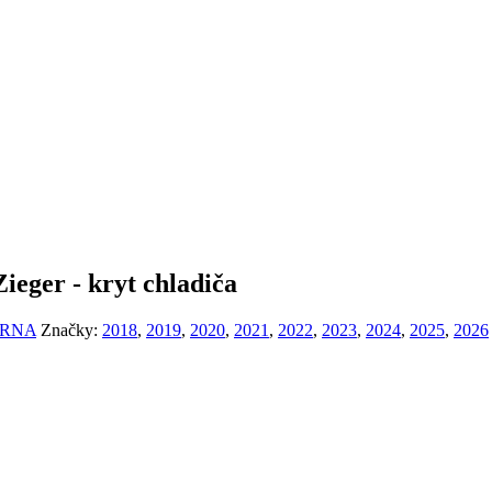
eger - kryt chladiča
RNA
Značky:
2018
,
2019
,
2020
,
2021
,
2022
,
2023
,
2024
,
2025
,
2026