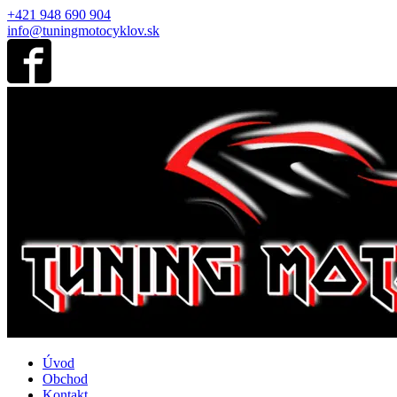
+421 948 690 904
info@tuningmotocyklov.sk
Úvod
Obchod
Kontakt