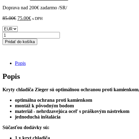
Doprava nad 200€ zadarmo /SR/
Pôvodná
Aktuálna
85.00
€
75.00
€
s DPH
cena
cena
bola:
je:
množstvo
85.00€.
75.00€.
HUSQVARNA
Pridať do košíka
Svartpilen
401
2018
-
Popis
2024
Zieger
Popis
-
kryt
Kryty chladiča Zieger sú optimálnou ochranou proti kamienkom,
chladiča
optimálna ochrana proti kamienkom
montáž k pôvodným bodom
materiál - nehrdzavejúca oceľ s práškovým nástrekom
jednoduchá inštalácia
Súčasťou dodávky sú:
1 x kryt chladiča