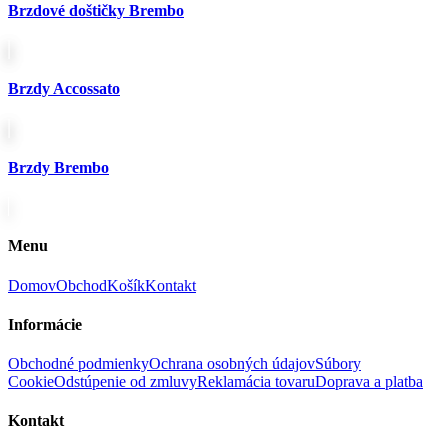
Brzdové doštičky Brembo
Brzdy Accossato
Brzdy Brembo
Menu
Domov
Obchod
Košík
Kontakt
Informácie
Obchodné podmienky
Ochrana osobných údajov
Súbory
Cookie
Odstúpenie od zmluvy
Reklamácia tovaru
Doprava a platba
Kontakt