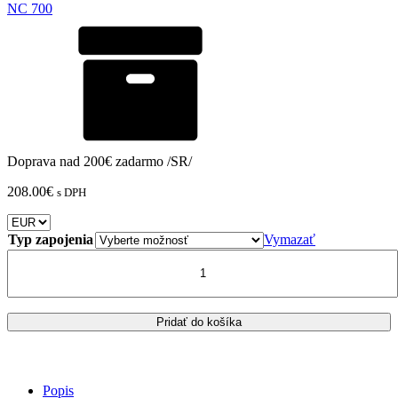
NC 700
Doprava nad 200€ zadarmo /SR/
208.00
€
s DPH
Typ zapojenia
Vymazať
množstvo
Honda
-
NC
700
Pridať do košíka
DCT-
ABS
(2012-
2014)-
Popis