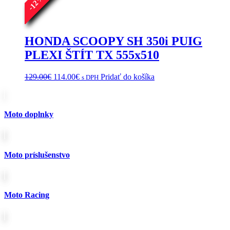
12
-
HONDA SCOOPY SH 350i PUIG
PLEXI ŠTÍT TX 555x510
Pôvodná
Aktuálna
129.00
€
114.00
€
Pridať do košíka
s DPH
cena
cena
bola:
je:
129.00€.
114.00€.
Moto doplnky
Moto príslušenstvo
Moto Racing