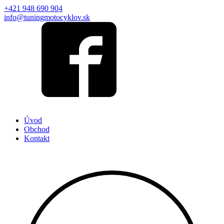
+421 948 690 904
info@tuningmotocyklov.sk
Úvod
Obchod
Kontakt