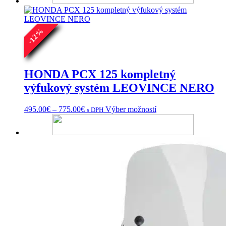
419.00€.
374.00€.
%
12
-
HONDA PCX 125 kompletný
výfukový systém LEOVINCE NERO
Price
Tento
495.00
€
–
775.00
€
Výber možností
s DPH
range:
produkt
495.00€
má
through
viacero
775.00€
variantov.
Možnosti
si
môžete
vybrať
na
stránke
produktu.