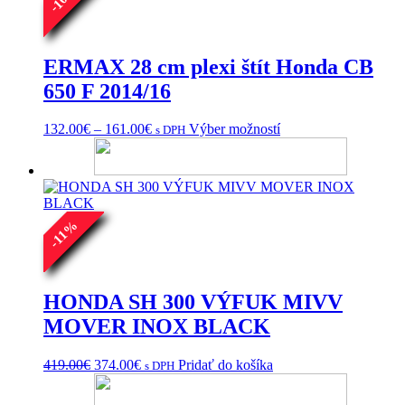
10
-
ERMAX 28 cm plexi štít Honda CB
650 F 2014/16
Price
Tento
132.00
€
–
161.00
€
Výber možností
s DPH
range:
produkt
132.00€
má
through
viacero
161.00€
variantov.
Možnosti
%
si
11
môžete
-
vybrať
na
stránke
HONDA SH 300 VÝFUK MIVV
produktu.
MOVER INOX BLACK
Pôvodná
Aktuálna
419.00
€
374.00
€
Pridať do košíka
s DPH
cena
cena
bola:
je: