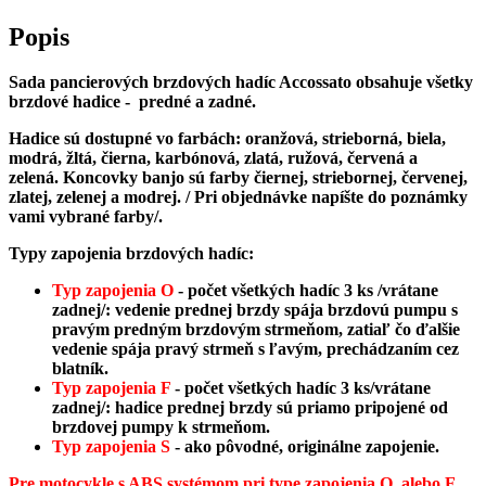
Accossato
pancierové
Popis
brzdové
hadice
Sada pancierových brzdových hadíc Accossato obsahuje všetky
brzdové hadice - predné a zadné.
Hadice sú dostupné vo farbách: oranžová, strieborná, biela,
modrá, žltá, čierna, karbónová, zlatá, ružová, červená a
zelená.
Koncovky banjo sú farby čiernej, striebornej, červenej,
zlatej, zelenej a modrej.
/ Pri objednávke napíšte do poznámky
vami vybrané farby/.
Typy zapojenia brzdových hadíc:
Typ zapojenia O
-
počet všetkých hadíc 3 ks /vrátane
zadnej/
: vedenie prednej brzdy spája brzdovú pumpu s
pravým predným brzdovým strmeňom, zatiaľ čo ďalšie
vedenie spája pravý strmeň s ľavým, prechádzaním cez
blatník.
Typ zapojenia F
-
počet všetkých hadíc 3 ks/vrátane
zadnej/
: hadice prednej brzdy sú priamo pripojené od
brzdovej pumpy k strmeňom.
Typ zapojenia S
- ako pôvodné, originálne zapojenie.
Pre motocykle s ABS systémom pri type zapojenia O, alebo F,