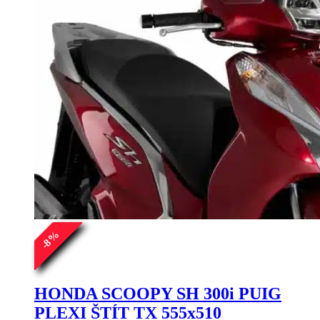
%
8
-
HONDA SCOOPY SH 300i PUIG
PLEXI ŠTÍT TX 555x510