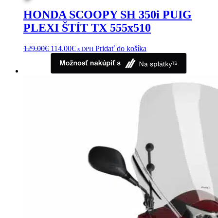
stránke
HONDA SCOOPY SH 350i PUIG
produktu.
PLEXI ŠTÍT TX 555x510
Pôvodná
Aktuálna
129.00
€
114.00
€
Pridať do košíka
s DPH
cena
cena
bola:
je:
129.00€.
114.00€.