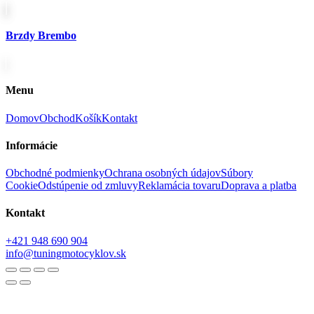
Brzdy Brembo
Menu
Domov
Obchod
Košík
Kontakt
Informácie
Obchodné podmienky
Ochrana osobných údajov
Súbory
Cookie
Odstúpenie od zmluvy
Reklamácia tovaru
Doprava a platba
Kontakt
+421 948 690 904
info@tuningmotocyklov.sk