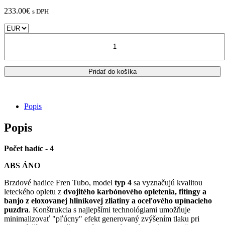
233.00
€
s DPH
množstvo
HONDA
INTEGRA
750
Pridať do košíka
S
pancierové
brzdové
hadice
Popis
-
FREN
Popis
TUBO
Typ
4
Počet hadíc
-
4
/carbon/
ABS ÁNO
Brzdové hadice Fren Tubo, model
typ 4
sa vyznačujú kvalitou
leteckého opletu z
dvojitého karbónového opletenia, fitingy a
banjo z eloxovanej hliníkovej zliatiny a oceľového upínacieho
puzdra
. Konštrukcia s najlepšími technológiami umožňuje
minimalizovať "pľúcny" efekt generovaný zvýšením tlaku pri