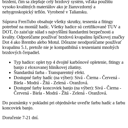
brzdení, čím sa zlepšuje celý brzdový systém, vďaka použitiu
vysoko kvalitných materiálov ako je žiaruvzdorný a
nehygroskopický teflón. Vyrobené v Taliansku.
Súprava FrenTubo obsahuje všetky skrutky, tesnenia a fitingy
potrebné na montáž hadíc. Všetky hadice sú certifikované TUV a
DOT, čo zaisťuje súlad s najvyššími štandardmi bezpečnosti a
kvality. Odporúčame používať brzdovú kvapalinu špičkovej značky
Dot 4 ako Brembo alebo Motul. Dôrazne neodporúčame používať
kvapalinu 5.1, pretože nie je kompatibilná s tesneniami mnohých
brzdových čerpadiel.
Typ hadice: oplet typ 4 dvojité karbónové opletenie, fitingy a
banjo z eloxovanej hliníkovej zliatiny.
Štandardná farba - Transparentný efekt.
Dostupné farby hadíc (na výber): Sivá - Čierna - Červená -
Biela - Modrá - Žltá - Zelená - Oranžová.
Dostupné farby koncoviek banjo (na výber): Sivá - Čierna -
Červená - Biela - Modrá - Žltá - Zelená - Oranžová.
Do poznámky v pokladni pri objednávke uveďte farbu hadíc a farbu
koncoviek banjo.
Doručenie 7-21 dní.