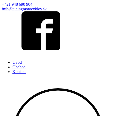
+421 948 690 904
info@tuningmotocyklov.sk
Úvod
Obchod
Kontakt