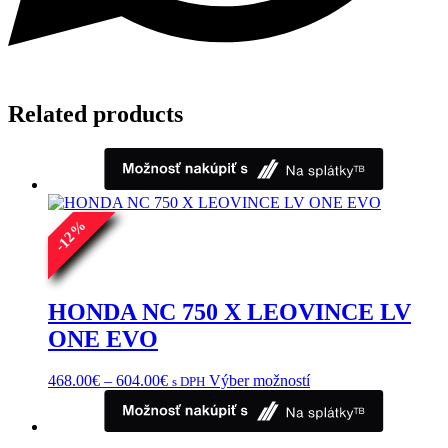
Related products
%
12
-
HONDA NC 750 X LEOVINCE LV
ONE EVO
Price
Tento
468.00
€
–
604.00
€
Výber možností
s DPH
range:
produkt
468.00€
má
through
viacero