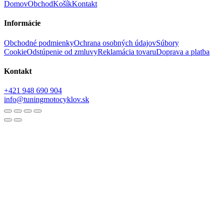
Domov
Obchod
Košík
Kontakt
Informácie
Obchodné podmienky
Ochrana osobných údajov
Súbory
Cookie
Odstúpenie od zmluvy
Reklamácia tovaru
Doprava a platba
Kontakt
+421 948 690 904
info@tuningmotocyklov.sk