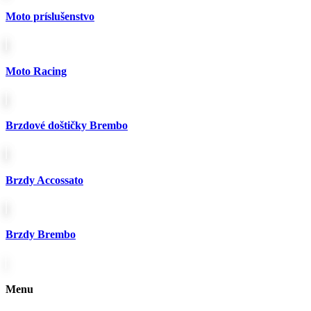
vybrať
Moto príslušenstvo
na
stránke
produktu.
Moto Racing
Brzdové doštičky Brembo
Brzdy Accossato
Brzdy Brembo
Menu