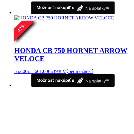
%
12
-
HONDA CB 750 HORNET ARROW
VELOCE
Price
Tento
552.00
€
–
661.00
€
Výber možností
s DPH
range:
produkt
552.00€
má
through
viacero
661.00€
variantov.
Možnosti
si
môžete
vybrať
na
stránke
produktu.