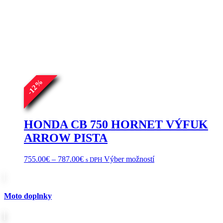
%
12
-
HONDA CB 750 HORNET VÝFUK
ARROW PISTA
Price
Tento
755.00
€
–
787.00
€
Výber možností
s DPH
range:
produkt
755.00€
má
through
viacero
787.00€
variantov.
Moto doplnky
Možnosti
si
môžete