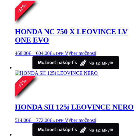
%
12
-
HONDA NC 750 X LEOVINCE LV
ONE EVO
Price
Tento
468.00
€
–
604.00
€
Výber možností
s DPH
range:
produkt
468.00€
má
through
viacero
604.00€
variantov.
%
Možnosti
12
si
-
môžete
vybrať
na
HONDA SH 125i LEOVINCE NERO
stránke
produktu.
Price
Tento
514.00
€
–
772.00
€
Výber možností
s DPH
range:
produkt
514.00€
má
through
viacero