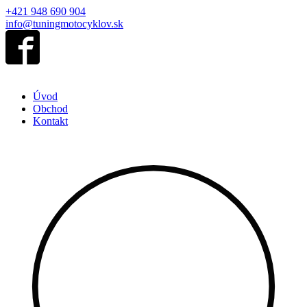
+421 948 690 904
info@tuningmotocyklov.sk
Úvod
Obchod
Kontakt