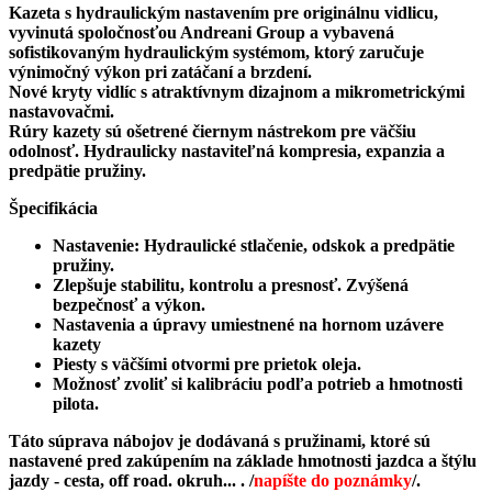
Kazeta s hydraulickým nastavením pre originálnu vidlicu,
vyvinutá spoločnosťou Andreani Group a vybavená
sofistikovaným hydraulickým systémom, ktorý zaručuje
výnimočný výkon pri zatáčaní a brzdení.
Nové kryty vidlíc s atraktívnym dizajnom a mikrometrickými
nastavovačmi.
Rúry kazety sú ošetrené čiernym nástrekom pre väčšiu
odolnosť. Hydraulicky nastaviteľná kompresia, expanzia a
predpätie pružiny.
Špecifikácia
Nastavenie: Hydraulické stlačenie, odskok a predpätie
pružiny.
Zlepšuje stabilitu, kontrolu a presnosť. Zvýšená
bezpečnosť a výkon.
Nastavenia a úpravy umiestnené na hornom uzávere
kazety
Piesty s väčšími otvormi pre prietok oleja.
Možnosť zvoliť si kalibráciu podľa potrieb a hmotnosti
pilota.
Táto súprava nábojov je dodávaná s pružinami, ktoré sú
nastavené pred zakúpením na základe hmotnosti jazdca a štýlu
jazdy - cesta, off road. okruh... . /
napíšte do poznámky
/.