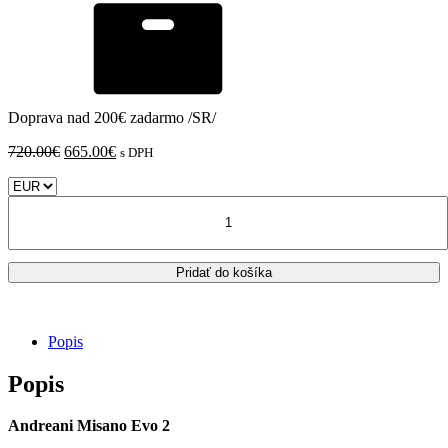
Doprava nad 200€ zadarmo /SR/
Pôvodná
Aktuálna
720.00
€
665.00
€
s DPH
cena
cena
bola:
je:
množstvo
720.00€.
665.00€.
Honda
CROSSRUNNER
800
Pridať do košíka
Popis
Popis
Andreani Misano Evo 2