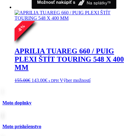
bola:
je:
510.00€.
451.00€.
%
8
-
APRILIA TUAREG 660 / PUIG
PLEXI ŠTÍT TOURING 548 X 400
MM
Pôvodná
Aktuálna
Tento
155.00
€
143.00
€
Výber možností
s DPH
cena
cena
produkt
bola:
je:
má
155.00€.
143.00€.
viacero
variantov.
Moto doplnky
Možnosti
si
môžete
vybrať
Moto príslušenstvo
na
stránke