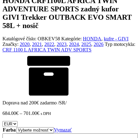
HONDA CRF1100L AFRICA TWIN
ADVENTURE SPORTS zadný kufor
GIVI Trekker OUTBACK EVO SMART
58L + nosič
Katalógové číslo:
OBKEV58
Kategórie:
HONDA
,
kufre - GIVI
Značky:
2020
,
2021
,
2022
,
2023
,
2024
,
2025
,
2026
Typ motocykla:
CRF 1100 L AFRICA TWIN ADV SPORTS
Doprava nad 200€ zadarmo /SR/
Price
684.00
€
–
701.00
€
s DPH
range:
684.00€
through
Farba
Vymazať
701.00€
množstvo