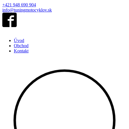
+421 948 690 904
info@tuningmotocyklov.sk
Úvod
Obchod
Kontakt