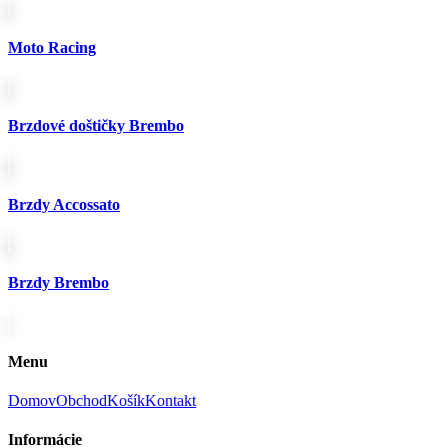
produktu.
Moto Racing
Brzdové doštičky Brembo
Brzdy Accossato
Brzdy Brembo
Menu
Domov
Obchod
Košík
Kontakt
Informácie