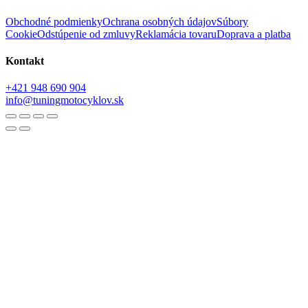
Obchodné podmienky
Ochrana osobných údajov
Súbory
Cookie
Odstúpenie od zmluvy
Reklamácia tovaru
Doprava a platba
Kontakt
+421 948 690 904
info@tuningmotocyklov.sk