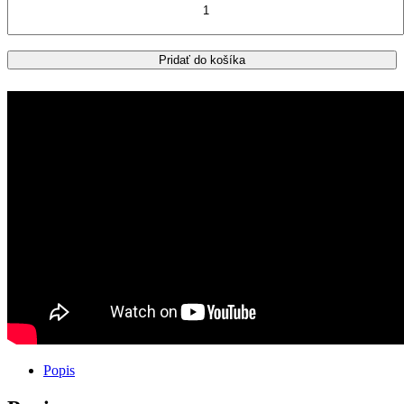
HONDA
CRF1100L
AFRICA
TWIN
Pridať do košíka
ADVENTURE
SPORTS
zadný
kufor
GIVI
Trekker
OUTBACK
EVO
SMART
58L
+
nosič
Popis