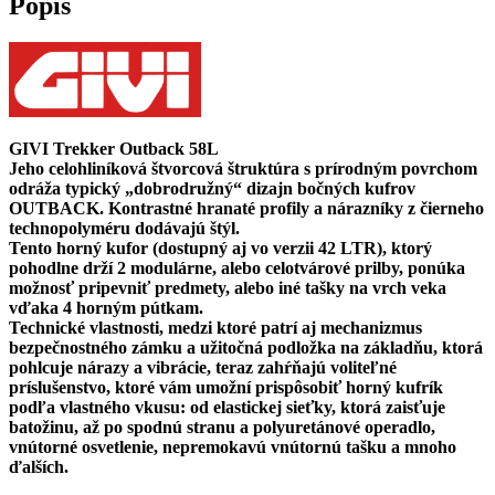
Popis
GIVI Trekker Outback 58L
Jeho celohliníková štvorcová štruktúra s prírodným povrchom
odráža typický „dobrodružný“ dizajn bočných kufrov
OUTBACK. Kontrastné hranaté profily a nárazníky z čierneho
technopolyméru dodávajú štýl.
Tento horný kufor (dostupný aj vo verzii 42 LTR), ktorý
pohodlne drží 2 modulárne, alebo celotvárové prilby, ponúka
možnosť pripevniť predmety, alebo iné tašky na vrch veka
vďaka 4 horným pútkam.
Technické vlastnosti, medzi ktoré patrí aj mechanizmus
bezpečnostného zámku a užitočná podložka na základňu, ktorá
pohlcuje nárazy a vibrácie, teraz zahŕňajú voliteľné
príslušenstvo, ktoré vám umožní prispôsobiť horný kufrík
podľa vlastného vkusu: od elastickej sieťky, ktorá zaisťuje
batožinu, až po spodnú stranu a polyuretánové operadlo,
vnútorné osvetlenie, nepremokavú vnútornú tašku a mnoho
ďalších.