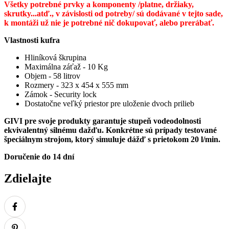
Všetky potrebné prvky a komponenty /platne, držiaky,
skrutky...atď., v závislosti od potreby/ sú dodávané v tejto sade,
k montáži už nie je potrebné nič dokupovať, alebo prerábať.
Vlastnosti kufra
Hliníková škrupina
Maximálna záťaž - 10 Kg
Objem - 58 litrov
Rozmery - 323 x 454 x 555 mm
Zámok - Security lock
Dostatočne veľký priestor pre uloženie dvoch prilieb
GIVI pre svoje produkty garantuje stupeň vodeodolnosti
ekvivalentný silnému dažďu. Konkrétne sú prípady testované
špeciálnym strojom, ktorý simuluje dážď s prietokom 20 l/min.
Doručenie do 14 dní
Zdielajte