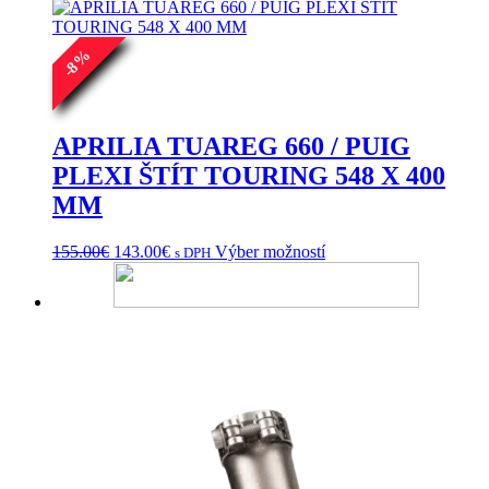
935.00€
variantov.
Možnosti
si
%
8
môžete
-
vybrať
na
stránke
APRILIA TUAREG 660 / PUIG
produktu.
PLEXI ŠTÍT TOURING 548 X 400
MM
Pôvodná
Aktuálna
Tento
155.00
€
143.00
€
Výber možností
s DPH
cena
cena
produkt
bola:
je:
má
155.00€.
143.00€.
viacero
variantov.
Možnosti
si
môžete
vybrať
na
stránke
produktu.