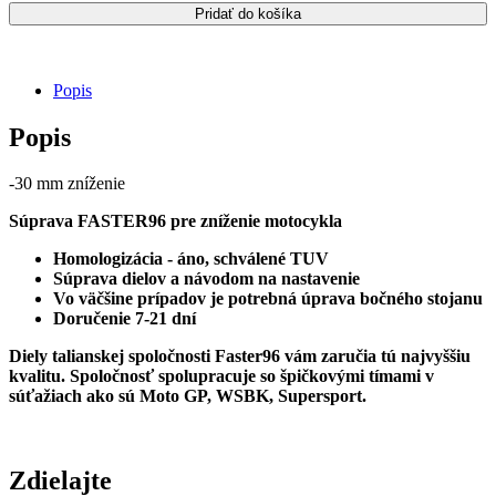
Pridať do košíka
RR-
R
Fireblade
/
Popis
SP
FASTER96
Popis
sada
pre
zníženie
-30 mm zníženie
motocykla
/
Súprava FASTER96 pre zníženie motocykla
-30
MM
Homologizácia - áno, schválené TUV
Súprava dielov a návodom na nastavenie
Vo väčšine prípadov je potrebná úprava bočného stojanu
Doručenie 7-21 dní
Diely talianskej spoločnosti Faster96 vám zaručia tú najvyššiu
kvalitu. Spoločnosť spolupracuje so špičkovými tímami v
súťažiach ako sú Moto GP, WSBK, Supersport.
Zdielajte