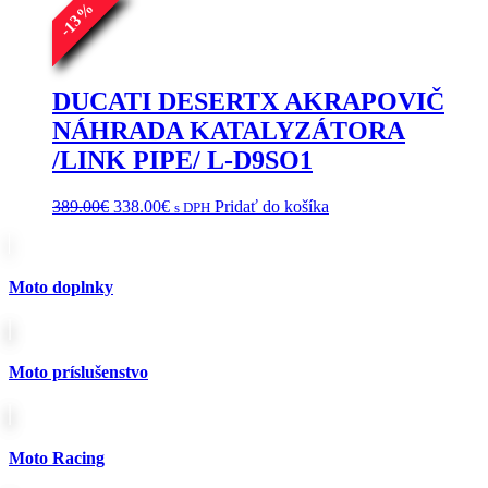
%
13
-
DUCATI DESERTX AKRAPOVIČ
NÁHRADA KATALYZÁTORA
/LINK PIPE/ L-D9SO1
Pôvodná
Aktuálna
389.00
€
338.00
€
Pridať do košíka
s DPH
cena
cena
bola:
je:
389.00€.
338.00€.
Moto doplnky
Moto príslušenstvo
Moto Racing