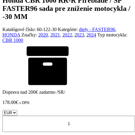
Honda CBR 1000 RR-R Fireblade / SP
FASTER96 sada pre zníženie motocykla /
-30 MM
Katalógové číslo:
60-122-30
Kategórie:
diely - FASTER96
,
HONDA
Značky:
2020
,
2021
,
2022
,
2023
,
2024
Typ motocykla:
CBR 1000
Doprava nad 200€ zadarmo /SR/
178.00
€
s DPH
množstvo
Honda
CBR
1000