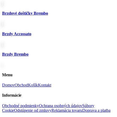
Brzdové doštičky Brembo
Brzdy Accossato
Brzdy Brembo
Menu
Domov
Obchod
Košík
Kontakt
Informácie
Obchodné podmienky
Ochrana osobných údajov
Súbory
Cookie
Odstúpenie od zmluvy
Reklamácia tovaru
Doprava a platba