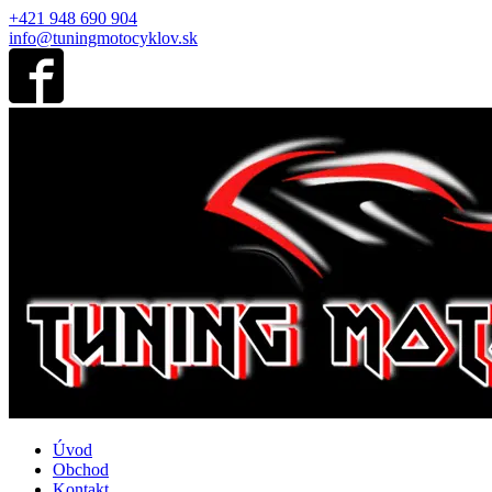
+421 948 690 904
info@tuningmotocyklov.sk
Úvod
Obchod
Kontakt