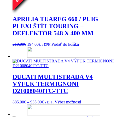
8
-
APRILIA TUAREG 660 / PUIG
PLEXI ŠTÍT TOURING +
DEFLEKTOR 548 X 400 MM
Pôvodná
Aktuálna
210.00
€
194.00
€
Pridať do košíka
s DPH
cena
cena
bola:
je:
210.00€.
194.00€.
DUCATI MULTISTRADA V4
VÝFUK TERMIGNONI
D21008040ITC-TTC
Price
Tento
885.00
€
–
935.00
€
Výber možností
s DPH
range:
produkt
885.00€
má
through
viacero