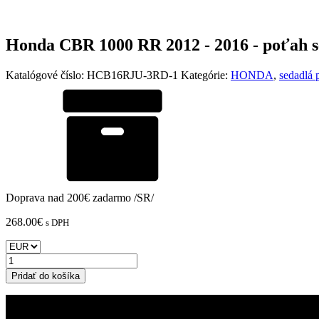
Honda CBR 1000 RR 2012 - 2016 - poťah s
Katalógové číslo:
HCB16RJU-3RD-1
Kategórie:
HONDA
,
sedadlá 
Doprava nad 200€ zadarmo /SR/
268.00
€
s DPH
množstvo
Honda
Pridať do košíka
CBR
1000
RR