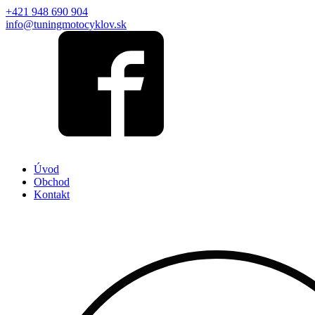
+421 948 690 904
info@tuningmotocyklov.sk
Úvod
Obchod
Kontakt