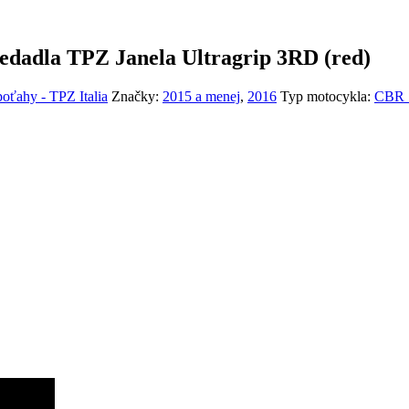
edadla TPZ Janela Ultragrip 3RD (red)
poťahy - TPZ Italia
Značky:
2015 a menej
,
2016
Typ motocykla:
CBR 