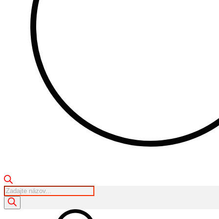
Products
search