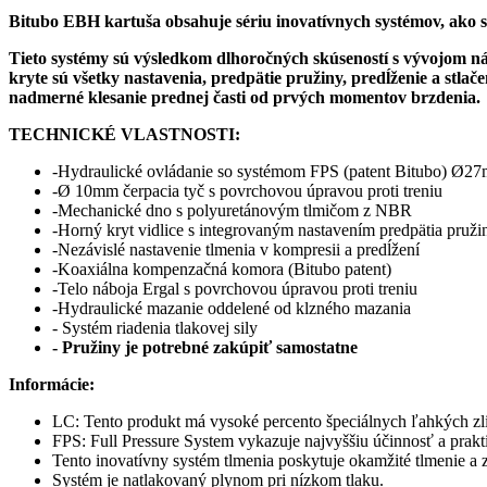
tlmiče
Bitubo EBH kartuša obsahuje sériu inovatívnych systémov, ako 
Bitubo
cartridge
Tieto systémy sú výsledkom dlhoročných skúseností s vývojom ná
kryte sú všetky nastavenia, predpätie pružiny, predĺženie a stlač
nadmerné klesanie prednej časti od prvých momentov brzdenia.
TECHNICKÉ VLASTNOSTI:
-Hydraulické ovládanie so systémom FPS (patent Bitubo) Ø27
-Ø 10mm čerpacia tyč s povrchovou úpravou proti treniu
-Mechanické dno s polyuretánovým tlmičom z NBR
-Horný kryt vidlice s integrovaným nastavením predpätia pruži
-Nezávislé nastavenie tlmenia v kompresii a predĺžení
-Koaxiálna kompenzačná komora (Bitubo patent)
-Telo náboja Ergal s povrchovou úpravou proti treniu
-Hydraulické mazanie oddelené od klzného mazania
- Systém riadenia tlakovej sily
- Pružiny je potrebné zakúpiť samostatne
Informácie:
LC: Tento produkt má vysoké percento špeciálnych ľahkých zl
FPS: Full Pressure System vykazuje najvyššiu účinnosť a prakt
Tento inovatívny systém tlmenia poskytuje okamžité tlmenie a z
Systém je natlakovaný plynom pri nízkom tlaku.