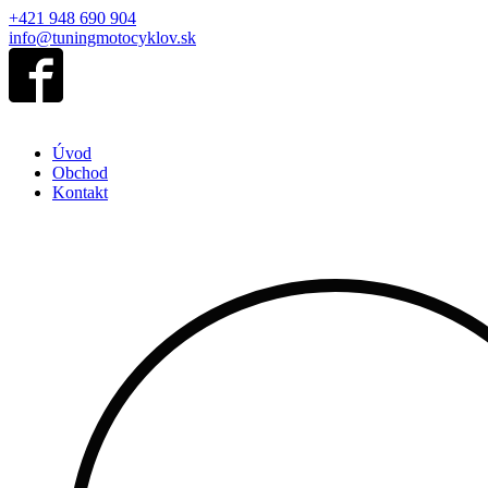
+421 948 690 904
info@tuningmotocyklov.sk
Úvod
Obchod
Kontakt