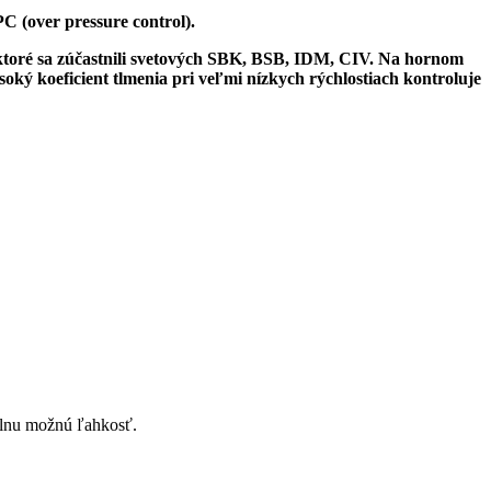
 (over pressure control).
 ktoré sa zúčastnili svetových SBK, BSB, IDM, CIV. Na hornom
ysoký koeficient tlmenia pri veľmi nízkych rýchlostiach kontroluje
álnu možnú ľahkosť.