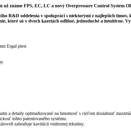
sú už známe FPS, EC, LC a nový Overpressure Control System OPC
šho R&D oddelenia v spolupráci s niektorými z najlepších tímov,
enie, ktoré sú v dvoch kazetách odlišné, jednoduché a intuitívne. V
mm Ergal piest
ny
iatin a detaily optimalizované na hmotnosť s cieľom dosiahnuť maxim
ickosť tohto patentovaného systému.
ároveň zabraňuje kavitácii vnútornej tekutiny.