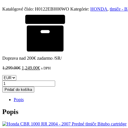
Katalógové číslo:
H0122EBH00WO
Kategórie:
HONDA
,
tlmiče -
Doprava nad 200€ zadarmo /SR/
Pôvodná
Aktuálna
1,299.00
€
1,249.00
€
s DPH
cena
cena
bola:
je:
množstvo
1,299.00€.
1,249.00€.
Honda
Pridať do košíka
CBR
1000
Popis
RR
2004
Popis
-
2007
Predné