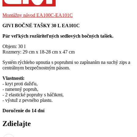
držiaky
Montážny návod EA100C-EA101C
GIVI BOČNÉ TAŠKY 30 L EA101C
Pár veľkých rozšíriteľných sedlových bočných tašiek.
Objem: 30 l
Rozmery: 29 cm x 18-28 cm x 47 cm
Systém rýchleho upnutia s popruhmi so zapínaním na suchý zips a
centrálnym bezpečnostným pásom.
Vlastnosti:
- kryt proti dažďu,
- ramenný popruh,
- 2 elastické popruhy s háčikmi,
- výstuž z pevného plastu.
Doručenie do 14 dní
Zdielajte