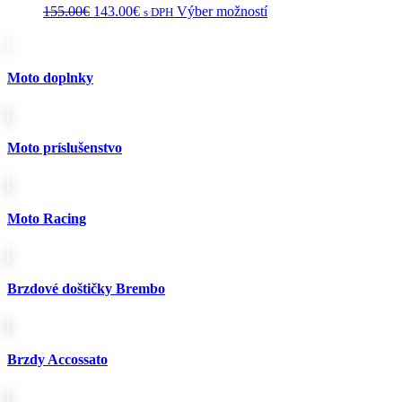
Pôvodná
Aktuálna
Tento
155.00
€
143.00
€
Výber možností
s DPH
cena
cena
produkt
bola:
je:
má
155.00€.
143.00€.
viacero
variantov.
Moto doplnky
Možnosti
si
môžete
vybrať
Moto príslušenstvo
na
stránke
produktu.
Moto Racing
Brzdové doštičky Brembo
Brzdy Accossato