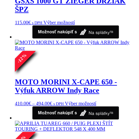
GSXS 1000 GT ZIEGER DRŽIAK
ŠPZ
Tento
115.00
€
Výber možností
s DPH
produkt
má
viacero
variantov.
Možnosti
%
si
12
môžete
-
vybrať
na
stránke
MOTO MORINI X-CAPE 650 -
produktu.
Výfuk ARROW Indy Race
Price
Tento
410.00
€
–
494.00
€
Výber možností
s DPH
range:
produkt
410.00€
má
through
viacero
494.00€
variantov.
Možnosti
si
%