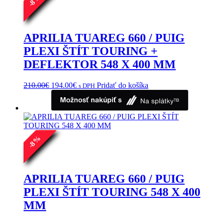
8
môžete
-
vybrať
na
stránke
APRILIA TUAREG 660 / PUIG
produktu.
PLEXI ŠTÍT TOURING +
DEFLEKTOR 548 X 400 MM
Pôvodná
Aktuálna
210.00
€
194.00
€
Pridať do košíka
s DPH
cena
cena
bola:
je:
210.00€.
194.00€.
%
8
-
APRILIA TUAREG 660 / PUIG
PLEXI ŠTÍT TOURING 548 X 400
MM