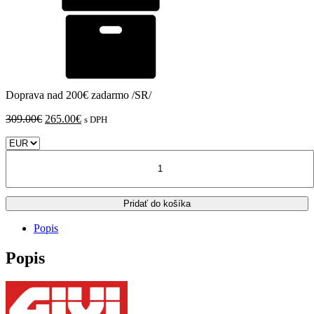
Doprava nad 200€ zadarmo /SR/
Pôvodná
Aktuálna
309.00
€
265.00
€
s DPH
cena
cena
bola:
je:
množstvo
309.00€.
265.00€.
HONDA
CB
750
Pridať do košíka
HORNET
bočné
Popis
tašky
GIVI
Popis
EA101C
30L
+
Remove
X