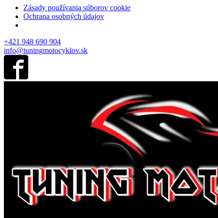
Zásady používania súborov cookie
Ochrana osobných údajov
+421 948 690 904
info@tuningmotocyklov.sk