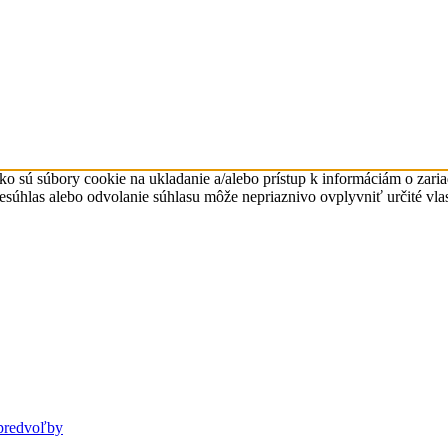
ko sú súbory cookie na ukladanie a/alebo prístup k informáciám o zari
Nesúhlas alebo odvolanie súhlasu môže nepriaznivo ovplyvniť určité vlas
predvoľby