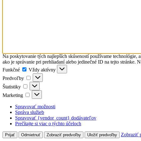
Na poskytovanie tých najlepších skúseností používame technológie, a
ako je správanie pri prehliadaní alebo jedinečné ID na tejto stránke. 
Funkčné
Funkčné
Vždy aktívny
Predvoľby
Predvoľby
Štatistiky
Štatistiky
Marketing
Marketing
Spravovať možnosti
Správa služieb
Spravovať {vendor_count} dodávateľov
Prečítajte si viac o týchto účeloch
Zobraziť 
Prijať
Odmietnuť
Zobraziť predvoľby
Uložiť predvoľby