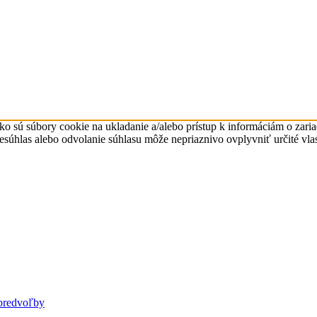
ko sú súbory cookie na ukladanie a/alebo prístup k informáciám o zari
Nesúhlas alebo odvolanie súhlasu môže nepriaznivo ovplyvniť určité vlas
predvoľby