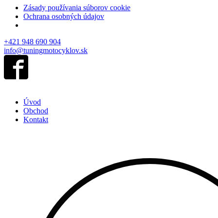
Zásady používania súborov cookie
Ochrana osobných údajov
+421 948 690 904
info@tuningmotocyklov.sk
Úvod
Obchod
Kontakt