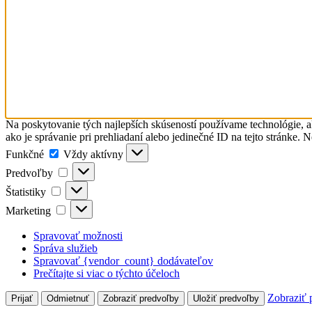
Na poskytovanie tých najlepších skúseností používame technológie, a
ako je správanie pri prehliadaní alebo jedinečné ID na tejto stránke. 
Funkčné
Funkčné
Vždy aktívny
Predvoľby
Predvoľby
Štatistiky
Štatistiky
Marketing
Marketing
Spravovať možnosti
Správa služieb
Spravovať {vendor_count} dodávateľov
Prečítajte si viac o týchto účeloch
Zobraziť 
Prijať
Odmietnuť
Zobraziť predvoľby
Uložiť predvoľby