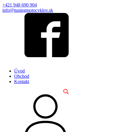
+421 948 690 904
info@tuningmotocyklov.sk
Úvod
Obchod
Kontakt