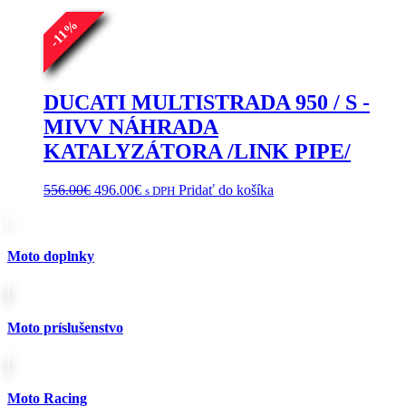
%
11
-
DUCATI MULTISTRADA 950 / S -
MIVV NÁHRADA
KATALYZÁTORA /LINK PIPE/
Pôvodná
Aktuálna
556.00
€
496.00
€
Pridať do košíka
s DPH
cena
cena
bola:
je:
556.00€.
496.00€.
Moto doplnky
Moto príslušenstvo
Moto Racing