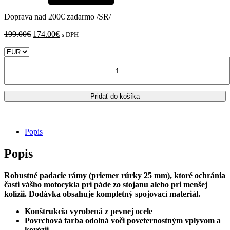
Doprava nad 200€ zadarmo /SR/
Pôvodná
Aktuálna
199.00
€
174.00
€
s DPH
cena
cena
bola:
je:
množstvo
199.00€.
174.00€.
GIVI
TN2145
padacie
Pridať do košíka
rámy
Yamaha
XT
700
Popis
Z
Tenere
Popis
Robustné padacie rámy (priemer rúrky 25 mm), ktoré ochránia
časti vášho motocykla pri páde zo stojanu alebo pri menšej
kolízii. Dodávka obsahuje kompletný spojovací materiál.
Konštrukcia vyrobená z pevnej ocele
Povrchová farba odolná voči poveternostným vplyvom a
korózii