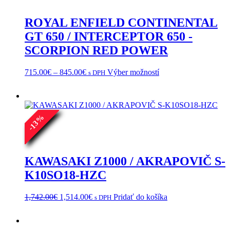
ROYAL ENFIELD CONTINENTAL
GT 650 / INTERCEPTOR 650 -
SCORPION RED POWER
Price
Tento
715.00
€
–
845.00
€
Výber možností
s DPH
range:
produkt
715.00€
má
through
viacero
845.00€
variantov.
%
Možnosti
13
si
-
môžete
vybrať
na
KAWASAKI Z1000 / AKRAPOVIČ S-
stránke
K10SO18-HZC
produktu.
Pôvodná
Aktuálna
1,742.00
€
1,514.00
€
Pridať do košíka
s DPH
cena
cena
bola:
je:
1,742.00€.
1,514.00€.