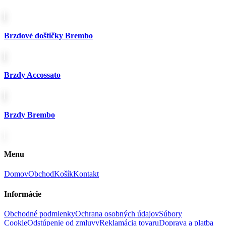
Brzdové doštičky Brembo
Brzdy Accossato
Brzdy Brembo
Menu
Domov
Obchod
Košík
Kontakt
Informácie
Obchodné podmienky
Ochrana osobných údajov
Súbory
Cookie
Odstúpenie od zmluvy
Reklamácia tovaru
Doprava a platba