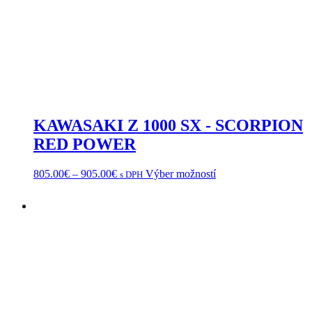
KAWASAKI Z 1000 SX - SCORPION
RED POWER
Price
Tento
805.00
€
–
905.00
€
Výber možností
s DPH
range:
produkt
805.00€
má
through
viacero
905.00€
variantov.
Možnosti
si
môžete
vybrať
na
stránke
produktu.