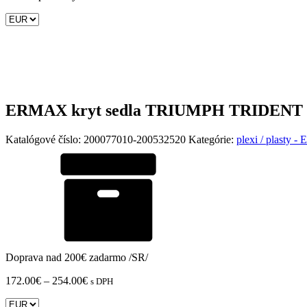
ERMAX kryt sedla TRIUMPH TRIDENT 
Katalógové číslo:
200077010-200532520
Kategórie:
plexi / plasty
Doprava nad 200€ zadarmo /SR/
Price
172.00
€
–
254.00
€
s DPH
range:
172.00€