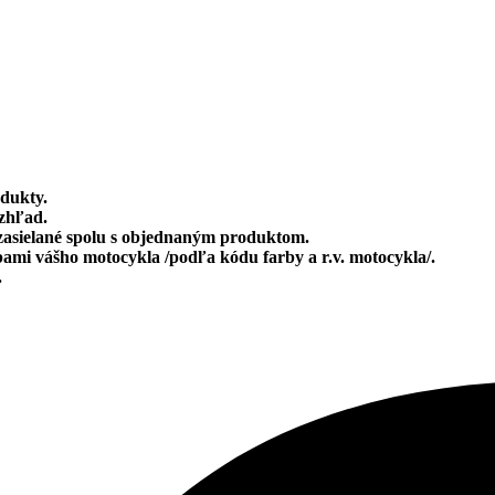
dukty.
zhľad.
 zasielané spolu s objednaným produktom.
rbami vášho motocykla /podľa kódu farby a r.v. motocykla/.
.