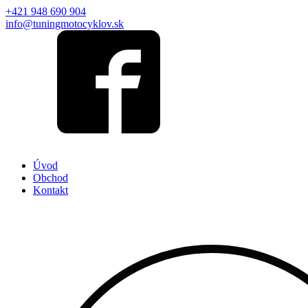
+421 948 690 904
info@tuningmotocyklov.sk
Úvod
Obchod
Kontakt