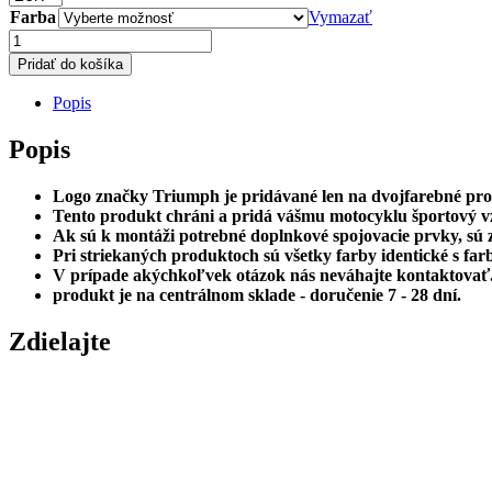
through
Farba
Vymazať
254.00€
množstvo
ERMAX
Pridať do košíka
kryt
sedla
Popis
TRIUMPH
TRIDENT
Popis
660
Logo značky Triumph je pridávané len na dvojfarebné pro
Tento produkt chráni a pridá vášmu motocyklu športový v
Ak sú k montáži potrebné doplnkové spojovacie prvky, sú
Pri striekaných produktoch sú všetky farby identické s fa
V prípade akýchkoľvek otázok nás neváhajte kontaktovať
produkt je na centrálnom sklade - doručenie 7 - 28 dní.
Zdielajte