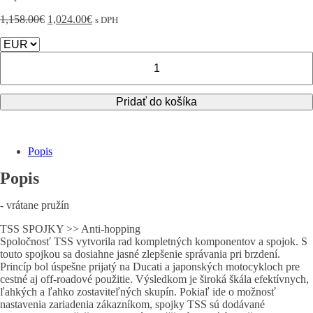
Pôvodná
Aktuálna
1,158.00
€
1,024.00
€
s DPH
cena
cena
bola:
je:
1,158.00€.
1,024.00€.
množstvo
DUCATI
Scrambler
800
Pridať do košíka
(-
>2022)
2015
-
Popis
2022
TSS
Popis
-
Klzná
- vrátane pružín
spojka
TSS SPOJKY >> Anti-hopping
Spoločnosť TSS vytvorila rad kompletných komponentov a spojok. S
touto spojkou sa dosiahne jasné zlepšenie správania pri brzdení.
Princíp bol úspešne prijatý na Ducati a japonských motocykloch pre
cestné aj off-roadové použitie. Výsledkom je široká škála efektívnych,
ľahkých a ľahko zostaviteľných skupín. Pokiaľ ide o možnosť
nastavenia zariadenia zákazníkom, spojky TSS sú dodávané