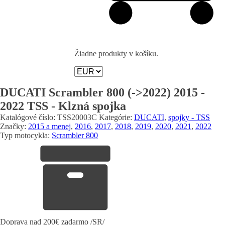
Žiadne produkty v košíku.
DUCATI Scrambler 800 (->2022) 2015 -
2022 TSS - Klzná spojka
Katalógové číslo:
TSS20003C
Kategórie:
DUCATI
,
spojky - TSS
Značky:
2015 a menej
,
2016
,
2017
,
2018
,
2019
,
2020
,
2021
,
2022
Typ motocykla:
Scrambler 800
Doprava nad 200€ zadarmo /SR/