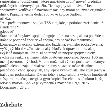
samostatne s "doštičkami", ktoré umožňujú zvoliť úroveň predpätia
prítlačných tanierových pružín. Tieto spojky sú dodávané bez
spojkových kotúčov. Sú navrhnuté tak, aby mohli používať originálne
disky. Prípadne vieme dodať spojkové kotúče Surflex.
otázka:
"Ale prečo montovať spojku TSS tam, kde je podobné zariadenie už
štandardne?"
odpoveď:
Štandardná šmyková spojka funguje dobre na ceste, ale na použitie na
dráhe je potrebná špecifická spojka, aby sa väčšou reaktivitou
kompenzovali účinky extrémneho brzdenia, rýchleho podraďovania,
vyššej rýchlosti v zákrutách a akýchkoľvek úprav motora, ako je
zvýšená kompresia. Preto sú potrebné účinnejšie spojky a diely,
rýchlejšia reakcia a menej náhle opätovné zapojenie. Spojka TSS má
menej rovnomerný chod. Vďaka možnosti výberu počtu sekundárnych
pružín alebo dizajnu držiakov pružiny si jazdec môže detailne
prispôsobiť chod spojky tak, aby lepšie vyhovovala jeho štýlu jazdy a
traťovým podmienkam. Okrem toho je pozoruhodná výhoda hmotnosti
s úsporou rotačnej energie a gyroskopického efektu s účinkom lepšej
odozvy motora. Spojka je vyrobená z materiálu Ergal 7075.
Doručenie 7-28 dní
Zdielajte