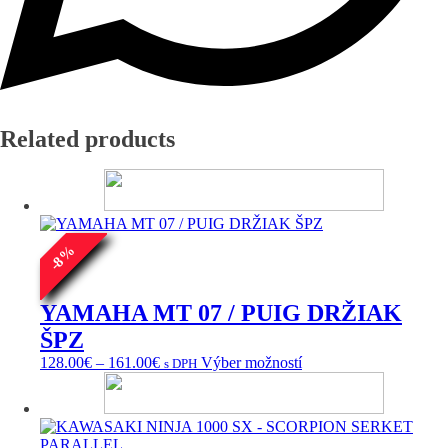
Related products
%
8
-
YAMAHA MT 07 / PUIG DRŽIAK
ŠPZ
Price
Tento
128.00
€
–
161.00
€
Výber možností
s DPH
range:
produkt
128.00€
má
through
viacero
161.00€
variantov.