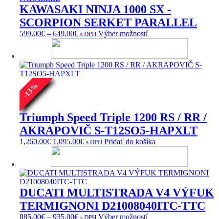
Možnosti
KAWASAKI NINJA 1000 SX -
si
môžete
SCORPION SERKET PARALLEL
vybrať
Price
Tento
599.00
€
–
649.00
€
Výber možností
s DPH
na
range:
produkt
stránke
599.00€
má
produktu.
through
viacero
649.00€
variantov.
Možnosti
%
si
13
môžete
-
vybrať
na
Triumph Speed Triple 1200 RS / RR /
stránke
AKRAPOVIČ S-T12SO5-HAPXLT
produktu.
Pôvodná
Aktuálna
1,260.00
€
1,095.00
€
Pridať do košíka
s DPH
cena
cena
bola:
je:
1,260.00€.
1,095.00€.
DUCATI MULTISTRADA V4 VÝFUK
TERMIGNONI D21008040ITC-TTC
Price
Tento
885.00
€
–
935.00
€
Výber možností
s DPH