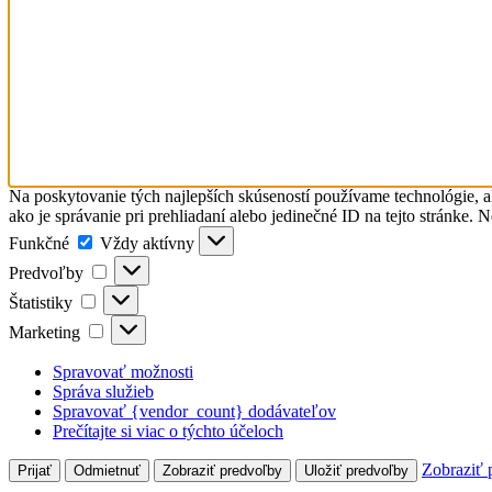
Na poskytovanie tých najlepších skúseností používame technológie, a
ako je správanie pri prehliadaní alebo jedinečné ID na tejto stránke. 
Funkčné
Funkčné
Vždy aktívny
Predvoľby
Predvoľby
Štatistiky
Štatistiky
Marketing
Marketing
Spravovať možnosti
Správa služieb
Spravovať {vendor_count} dodávateľov
Prečítajte si viac o týchto účeloch
Zobraziť 
Prijať
Odmietnuť
Zobraziť predvoľby
Uložiť predvoľby