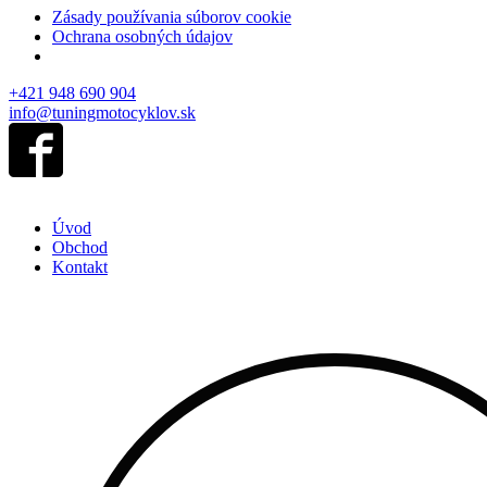
Zásady používania súborov cookie
Ochrana osobných údajov
+421 948 690 904
info@tuningmotocyklov.sk
Úvod
Obchod
Kontakt