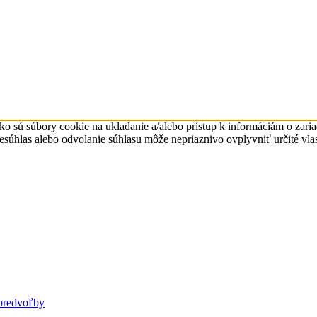
ko sú súbory cookie na ukladanie a/alebo prístup k informáciám o zari
Nesúhlas alebo odvolanie súhlasu môže nepriaznivo ovplyvniť určité vlas
predvoľby