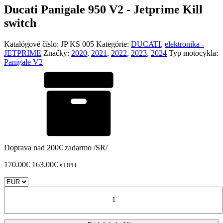
Ducati Panigale 950 V2 - Jetprime Kill
switch
Katalógové číslo:
JP KS 005
Kategórie:
DUCATI
,
elektronika -
JETPRIME
Značky:
2020
,
2021
,
2022
,
2023
,
2024
Typ motocykla:
Panigale V2
Doprava nad 200€ zadarmo /SR/
Pôvodná
Aktuálna
170.00
€
163.00
€
s DPH
cena
cena
bola:
je:
množstvo
170.00€.
163.00€.
Ducati
Panigale
950