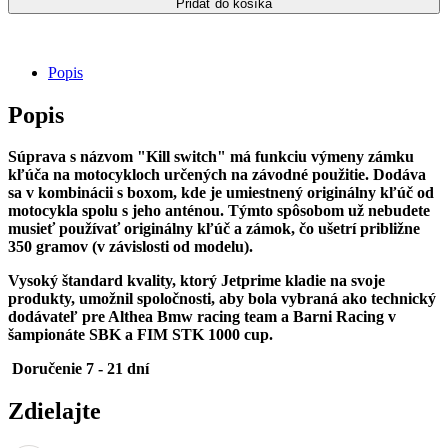
Pridať do košíka
V2
-
Jetprime
Kill
Popis
switch
Popis
Súprava s názvom "Kill switch" má funkciu výmeny zámku
kľúča na motocykloch určených na závodné použitie. Dodáva
sa v kombinácii s boxom, kde je umiestnený originálny kľúč od
motocykla spolu s jeho anténou. Týmto spôsobom už nebudete
musieť používať originálny kľúč a zámok, čo ušetrí približne
350 gramov (v závislosti od modelu).
Vysoký štandard kvality, ktorý Jetprime kladie na svoje
produkty, umožnil spoločnosti, aby bola vybraná ako technický
dodávateľ pre Althea Bmw racing team a Barni Racing v
šampionáte SBK a FIM STK 1000 cup.
Doručenie 7 - 21 dní
Zdielajte