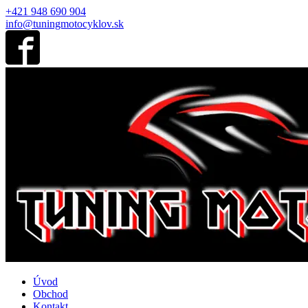
+421 948 690 904
info@tuningmotocyklov.sk
Úvod
Obchod
Kontakt