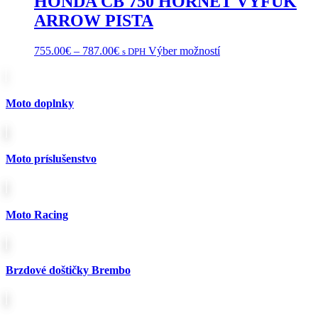
HONDA CB 750 HORNET VÝFUK
ARROW PISTA
Price
Tento
755.00
€
–
787.00
€
Výber možností
s DPH
range:
produkt
755.00€
má
through
viacero
787.00€
variantov.
Moto doplnky
Možnosti
si
môžete
vybrať
Moto príslušenstvo
na
stránke
produktu.
Moto Racing
Brzdové doštičky Brembo