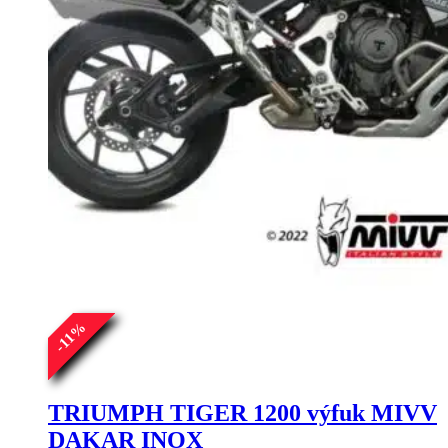
%
11
-
TRIUMPH TIGER 1200 výfuk MIVV
DAKAR INOX