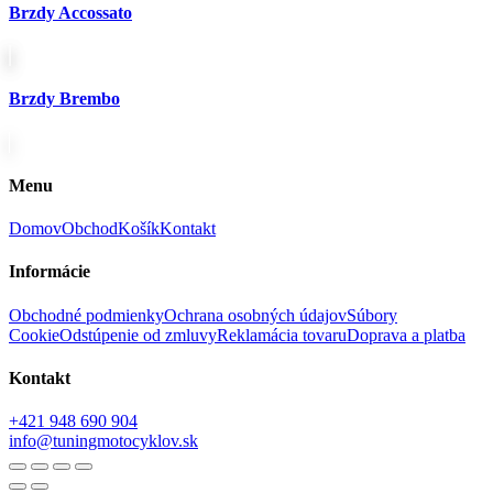
Brzdy Accossato
Brzdy Brembo
Menu
Domov
Obchod
Košík
Kontakt
Informácie
Obchodné podmienky
Ochrana osobných údajov
Súbory
Cookie
Odstúpenie od zmluvy
Reklamácia tovaru
Doprava a platba
Kontakt
+421 948 690 904
info@tuningmotocyklov.sk