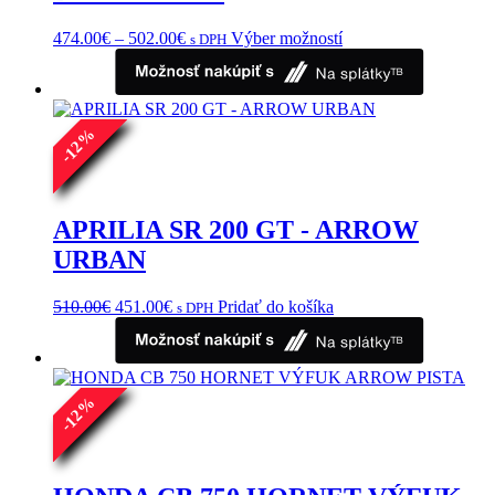
Price
Tento
474.00
€
–
502.00
€
Výber možností
s DPH
range:
produkt
474.00€
má
through
viacero
502.00€
variantov.
%
Možnosti
12
si
-
môžete
vybrať
na
APRILIA SR 200 GT - ARROW
stránke
URBAN
produktu.
Pôvodná
Aktuálna
510.00
€
451.00
€
Pridať do košíka
s DPH
cena
cena
bola:
je:
510.00€.
451.00€.
%
12
-