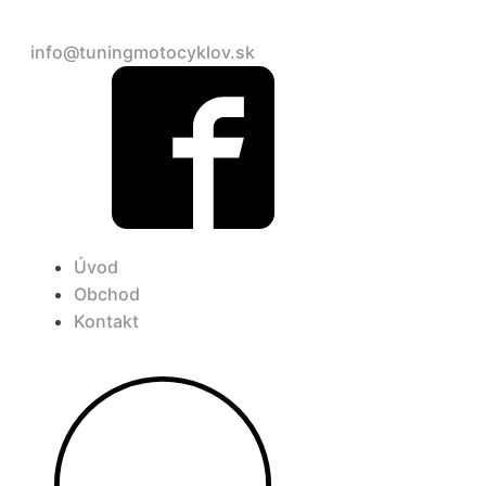
+421 948 690 904
info@tuningmotocyklov.sk
Úvod
Obchod
Kontakt