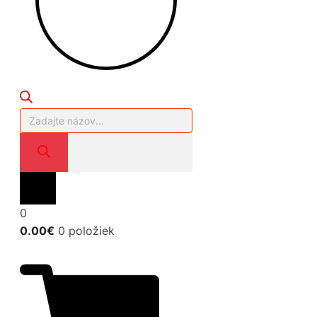
Products
search
0
0.00
€
0 položiek