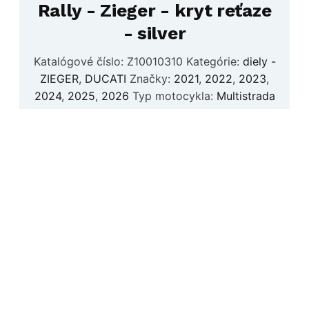
Rally - Zieger - kryt reťaze
- silver
Katalógové číslo:
Z10010310
Kategórie:
diely -
ZIEGER
,
DUCATI
Značky:
2021
,
2022
,
2023
,
2024
,
2025
,
2026
Typ motocykla:
Multistrada
V4
Doprava nad 200€ zadarmo /SR/
74.00
€
Pôvodná
Aktuálna
65.00
€
s DPH
cena
cena
bola:
je: