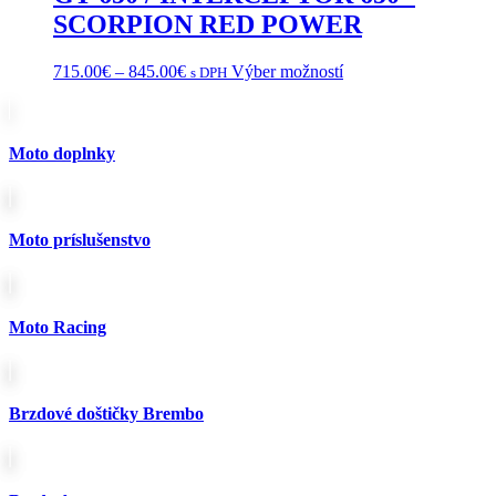
na
SCORPION RED POWER
stránke
produktu.
Price
Tento
715.00
€
–
845.00
€
Výber možností
s DPH
range:
produkt
715.00€
má
through
viacero
845.00€
variantov.
Moto doplnky
Možnosti
si
môžete
vybrať
Moto príslušenstvo
na
stránke
produktu.
Moto Racing
Brzdové doštičky Brembo