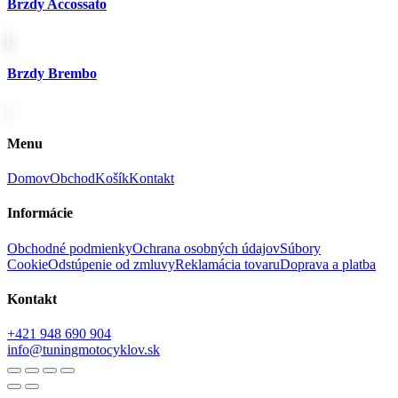
Brzdy Accossato
Brzdy Brembo
Menu
Domov
Obchod
Košík
Kontakt
Informácie
Obchodné podmienky
Ochrana osobných údajov
Súbory
Cookie
Odstúpenie od zmluvy
Reklamácia tovaru
Doprava a platba
Kontakt
+421 948 690 904
info@tuningmotocyklov.sk