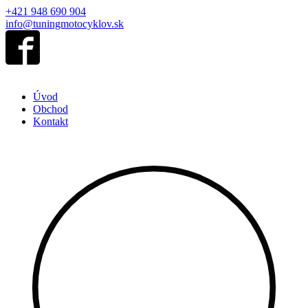
+421 948 690 904
info@tuningmotocyklov.sk
Úvod
Obchod
Kontakt