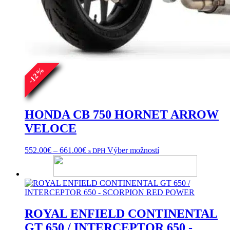
%
12
-
HONDA CB 750 HORNET ARROW
VELOCE
Price
Tento
552.00
€
–
661.00
€
Výber možností
s DPH
range:
produkt
552.00€
má
through
viacero
661.00€
variantov.
Možnosti
si
ROYAL ENFIELD CONTINENTAL
môžete
vybrať
GT 650 / INTERCEPTOR 650 -