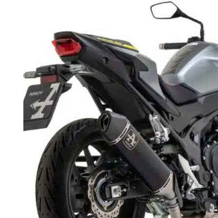
Možnosti
si
môžete
vybrať
na
stránke
produktu.