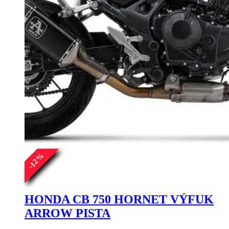
%
12
-
HONDA CB 750 HORNET VÝFUK
ARROW PISTA