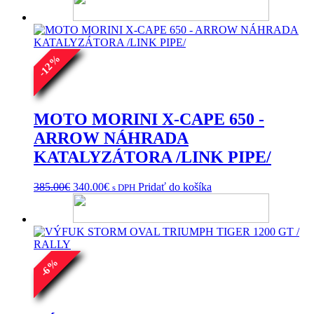
474.00€
má
through
viacero
502.00€
variantov.
Možnosti
%
si
12
môžete
-
vybrať
na
stránke
MOTO MORINI X-CAPE 650 -
produktu.
ARROW NÁHRADA
KATALYZÁTORA /LINK PIPE/
Pôvodná
Aktuálna
385.00
€
340.00
€
Pridať do košíka
s DPH
cena
cena
bola:
je:
385.00€.
340.00€.
%
6
-