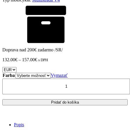
Doprava nad 200€ zadarmo /SR/
Price
132.00
€
–
157.00
€
s DPH
range:
132.00€
through
Farba
Vymazať
157.00€
množstvo
DUCATI
MULTISTRADA
V4
ERMAX
Pridať do košíka
plexi
štít
Sport
Popis