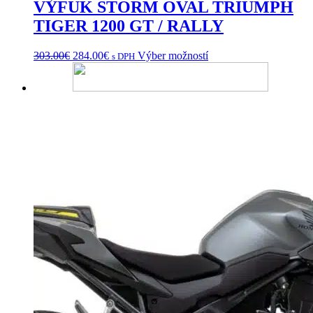
VÝFUK STORM OVAL TRIUMPH
TIGER 1200 GT / RALLY
Pôvodná
Aktuálna
Tento
303.00
€
284.00
€
Výber možností
s DPH
cena
cena
produkt
bola:
je:
má
303.00€.
284.00€.
viacero
variantov.
Možnosti
si
môžete
vybrať
na
stránke
produktu.