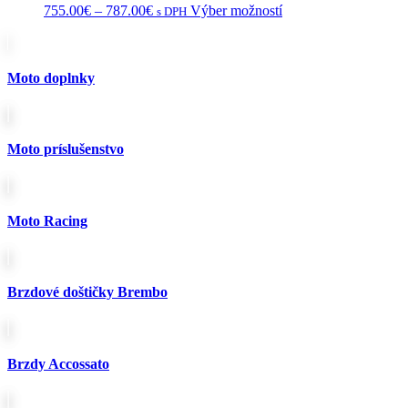
Price
Tento
755.00
€
–
787.00
€
Výber možností
s DPH
range:
produkt
755.00€
má
through
viacero
787.00€
variantov.
Moto doplnky
Možnosti
si
môžete
vybrať
Moto príslušenstvo
na
stránke
produktu.
Moto Racing
Brzdové doštičky Brembo
Brzdy Accossato