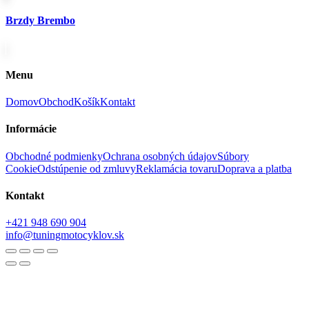
Brzdy Brembo
Menu
Domov
Obchod
Košík
Kontakt
Informácie
Obchodné podmienky
Ochrana osobných údajov
Súbory
Cookie
Odstúpenie od zmluvy
Reklamácia tovaru
Doprava a platba
Kontakt
+421 948 690 904
info@tuningmotocyklov.sk