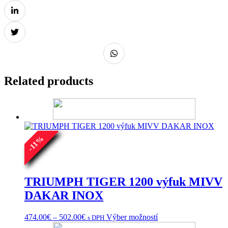
Related products
%
11
-
TRIUMPH TIGER 1200 výfuk MIVV
DAKAR INOX
Price
Tento
474.00
€
–
502.00
€
Výber možností
s DPH
range:
produkt