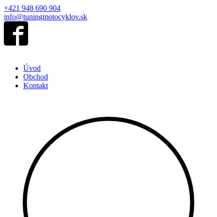
+421 948 690 904
info@tuningmotocyklov.sk
Úvod
Obchod
Kontakt