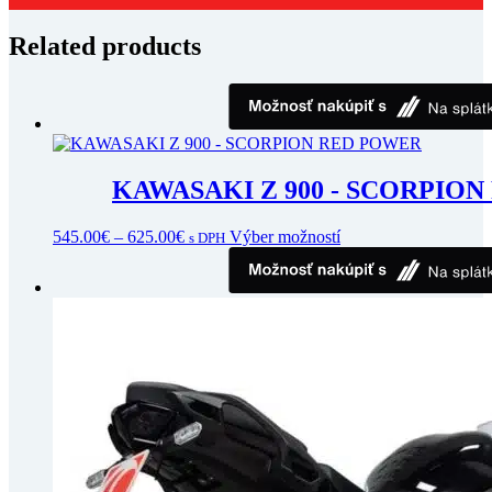
Related products
KAWASAKI Z 900 - SCORPIO
Price
Tento
545.00
€
–
625.00
€
Výber možností
s DPH
range:
produkt
545.00€
má
through
viacero
625.00€
variantov.
Možnosti
si
môžete
vybrať
na
stránke
produktu.