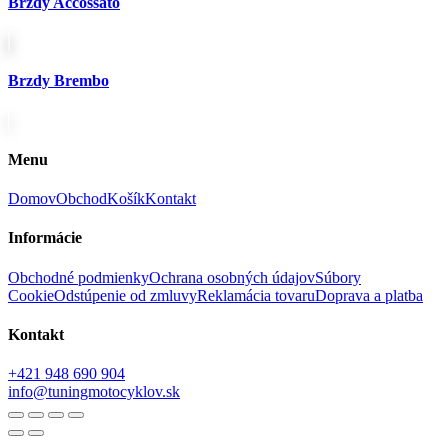
Brzdy Accossato
Brzdy Brembo
Menu
Domov
Obchod
Košík
Kontakt
Informácie
Obchodné podmienky
Ochrana osobných údajov
Súbory
Cookie
Odstúpenie od zmluvy
Reklamácia tovaru
Doprava a platba
Kontakt
+421 948 690 904
info@tuningmotocyklov.sk