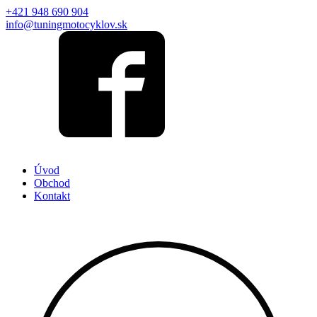
+421 948 690 904
info@tuningmotocyklov.sk
Úvod
Obchod
Kontakt