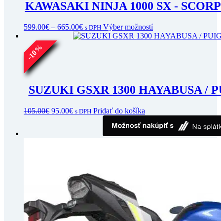
KAWASAKI NINJA 1000 SX - SCO
Price
Tento
599.00
€
–
665.00
€
Výber možností
s DPH
range:
produkt
599.00€
má
%
10
through
viacero
-
665.00€
variantov.
Možnosti
si
SUZUKI GSXR 1300 HAYABUSA / 
môžete
vybrať
na
Pôvodná
Aktuálna
105.00
€
95.00
€
Pridať do košíka
s DPH
stránke
cena
cena
produktu.
bola:
je:
105.00€.
95.00€.