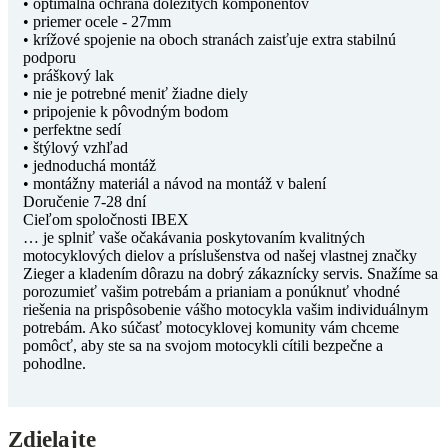
• optimálna ochrana dôležitých komponentov
• priemer ocele - 27mm
• krížové spojenie na oboch stranách zaisťuje extra stabilnú
podporu
• práškový lak
• nie je potrebné meniť žiadne diely
• pripojenie k pôvodným bodom
• perfektne sedí
• štýlový vzhľad
• jednoduchá montáž
• montážny materiál a návod na montáž v balení
Doručenie 7-28 dní
Cieľom spoločnosti IBEX
… je splniť vaše očakávania poskytovaním kvalitných
motocyklových dielov a príslušenstva od našej vlastnej značky
Zieger a kladením dôrazu na dobrý zákaznícky servis. Snažíme sa
porozumieť vašim potrebám a prianiam a ponúknuť vhodné
riešenia na prispôsobenie vášho motocykla vašim individuálnym
potrebám. Ako súčasť motocyklovej komunity vám chceme
pomôcť, aby ste sa na svojom motocykli cítili bezpečne a
pohodlne.
Zdielajte