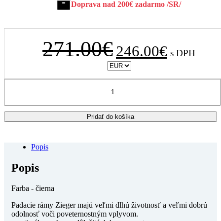
Doprava nad 200€ zadarmo /SR/
Pôvodná
Aktuálna
271.00
€
246.00
€
s DPH
cena
cena
bola:
je:
271.00€.
246.00€.
množstvo
DUCATI
Multistrada
950
Pridať do košíka
S
2019
-
2021
Popis
Zieger
-
Popis
padacie
rámy
Farba - čierna
/
čierne
Padacie rámy Zieger majú veľmi dlhú životnosť a veľmi dobrú
odolnosť voči poveternostným vplyvom.