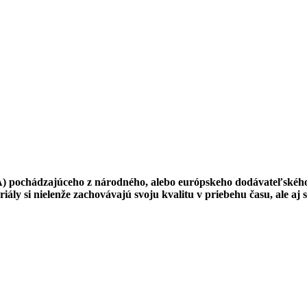
PMMA) pochádzajúceho z národného, alebo európskeho dodávateľského
ály si nielenže zachovávajú svoju kvalitu v priebehu času, ale aj