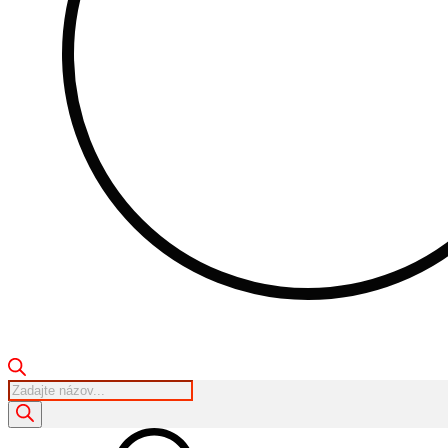
Products
search