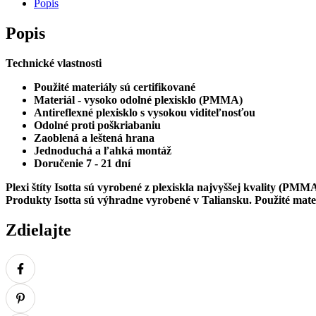
MM
Popis
/480mm
x
Popis
515mm/
Farba
Technické vlastnosti
-
priehľadná
Použité materiály sú certifikované
Materiál - vysoko odolné plexisklo (PMMA)
Antireflexné plexisklo s vysokou viditeľnosťou
Odolné proti poškriabaniu
Zaoblená a leštená hrana
Jednoduchá a ľahká montáž
Doručenie 7 - 21 dní
Plexi štíty Isotta sú vyrobené z plexiskla najvyššej kvality (
Produkty Isotta sú výhradne vyrobené v Taliansku. Použité materi
Zdielajte