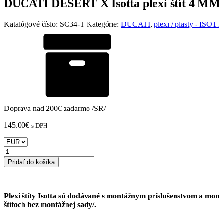
DUCATI DESERT X Isotta plexi štít 4 MM
Katalógové číslo:
SC34-T
Kategórie:
DUCATI
,
plexi / plasty - ISO
Doprava nad 200€ zadarmo /SR/
145.00
€
s DPH
množstvo
DUCATI
Pridať do košíka
DESERT
X
Isotta
plexi
Plexi štíty Isotta sú dodávané s montážnym príslušenstvom a mon
štít
štítoch bez montážnej sady/.
4