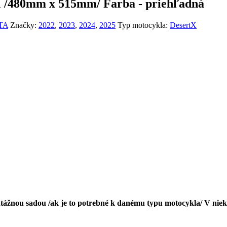
 /480mm x 515mm/ Farba - priehľadná
TTA
Značky:
2022
,
2023
,
2024
,
2025
Typ motocykla:
DesertX
tážnou sadou /ak je to potrebné k danému typu motocykla/ V niekt