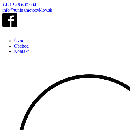
+421 948 690 904
info@tuningmotocyklov.sk
Úvod
Obchod
Kontakt