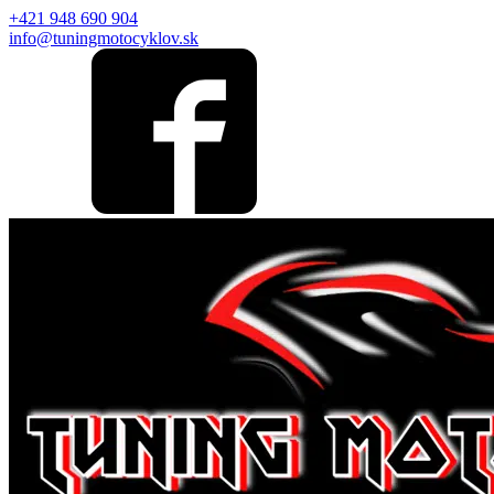
+421 948 690 904
info@tuningmotocyklov.sk