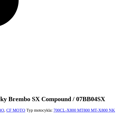
ičky Brembo SX Compound / 07BB04SX
MBO
,
CF MOTO
Typ motocykla:
700CL-X
800 MT
800 MT-X
800 NK