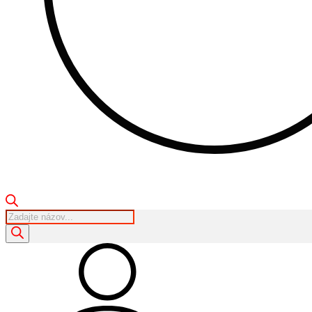
Products
search