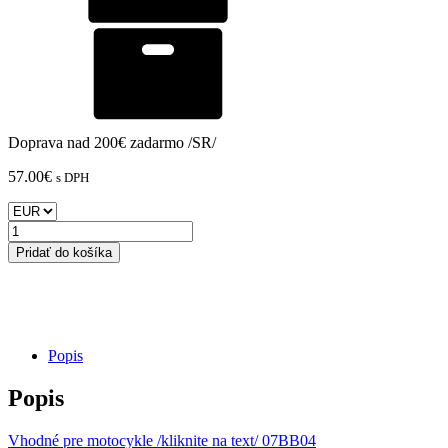
Doprava nad 200€ zadarmo /SR/
57.00
€
s DPH
množstvo
CF
Pridať do košíka
MOTO-
Predné
/
Zadné
brzdové
doštičky
Popis
Brembo
SX
Popis
Compound
/
Vhodné pre motocykle /kliknite na text/ 07BB04
07BB04SX