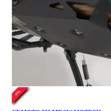
%
9
-