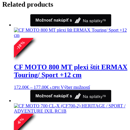
Related products
%
10
-
CF MOTO 800 MT plexi štít ERMAX
Touring/ Sport +12 cm
Price
Tento
172.00
€
–
177.00
€
Výber možností
s DPH
range:
produkt
172.00€
má
through
viacero
177.00€
variantov.
Možnosti
si
%
6
môžete
-
vybrať