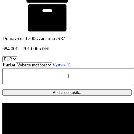
Doprava nad 200€ zadarmo /SR/
Price
684.00
€
–
701.00
€
s DPH
range:
684.00€
through
Farba
Vymazať
701.00€
množstvo
CF
MOTO
700
MT
Pridať do košíka
zadný
kufor
GIVI
Trekker
OUTBACK
EVO
SMART