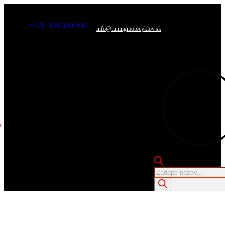
+421 948 690 904
info@tuningmotocyklov.sk
Products
search