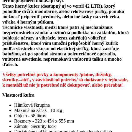
technopolyméru dodávajú štýl.
Tento horný kufor (dostupný aj vo verzii 42 LTR), ktorý
pohodlne drží 2 modulárne, alebo celotvárové prilby, ponúka
možnosť pripevniť predmety, alebo iné tašky na vrch veka
vďaka 4 horným pútkam.
Technické vlastnosti, medzi ktoré patrí aj mechanizmus
bezpečnostného zámku a užitočná podložka na základňu, ktorá
pohlcuje nárazy a vibrácie, teraz zahŕňajú voliteľné
príslušenstvo, ktoré vám umožní prispôsobiť horný kufrík
podľa vlastného vkusu: od elastickej sieťky, ktorá zaisťuje
batožinu, až po spodnú stranu a polyuretánové operadlo,
vnútorné osvetlenie, nepremokavú vnútornú tašku a mnoho
ďalších.
Všetky potrebné prvky a komponenty /platne, držiaky,
skrutky...atď., v závislosti od potreby/ sú dodávané v tejto sade,
k montáži už nie je potrebné nič dokupovať, alebo prerábať.
Vlastnosti kufra
Hliníková škrupina
Maximálna záťaž - 10 Kg
Objem - 58 litrov
Rozmery - 323 x 454 x 555 mm
Zámok - Security lock
Dostatočne veľký priestor pre uloženie dvoch prilieb