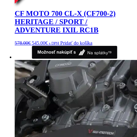
na
stránke
CF MOTO 700 CL-X (CF700-2)
produktu.
HERITAGE / SPORT /
ADVENTURE IXIL RC1B
Pôvodná
Aktuálna
578.00
€
545.00
€
Pridať do košíka
s DPH
cena
cena
bola:
je:
578.00€.
545.00€.