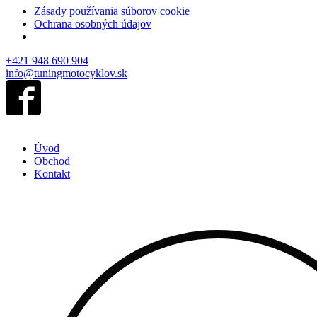
Zásady používania súborov cookie
Ochrana osobných údajov
+421 948 690 904
info@tuningmotocyklov.sk
Úvod
Obchod
Kontakt