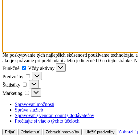
Na poskytovanie tých najlepších skúseností používame technológie, a
ako je správanie pri prehliadaní alebo jedinečné ID na tejto stránke. 
Funkčné
Funkčné
Vždy aktívny
Predvoľby
Predvoľby
Štatistiky
Štatistiky
Marketing
Marketing
Spravovať možnosti
Správa služieb
Spravovať {vendor_count} dodávateľov
Prečítajte si viac o týchto účeloch
Zobraziť 
Prijať
Odmietnuť
Zobraziť predvoľby
Uložiť predvoľby