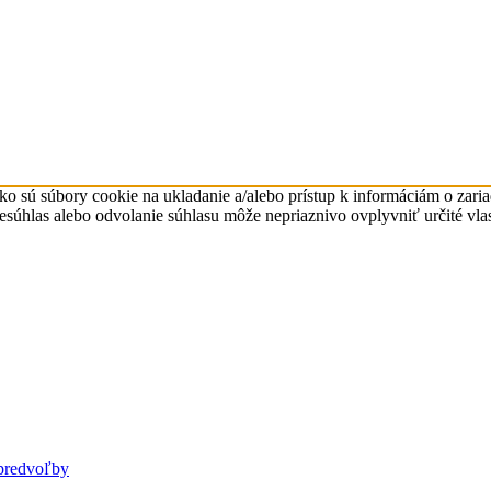
ko sú súbory cookie na ukladanie a/alebo prístup k informáciám o zari
Nesúhlas alebo odvolanie súhlasu môže nepriaznivo ovplyvniť určité vlas
predvoľby