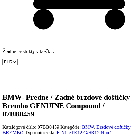
Žiadne produkty v košíku.
BMW- Predné / Zadné brzdové doštičky
Brembo GENUINE Compound /
07BB0459
Katalógové číslo:
07BB0459
Kategórie:
BMW
,
Brzdové doštičky -
BREMBO
Typ motocykla:
R NineT
R12 G/S
R12 NineT