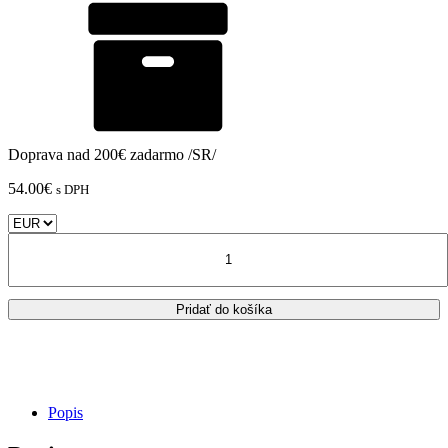
Doprava nad 200€ zadarmo /SR/
54.00
€
s DPH
množstvo
BMW-
Predné
/
Pridať do košíka
Zadné
brzdové
doštičky
Brembo
GENUINE
Compound
Popis
/
07BB0459