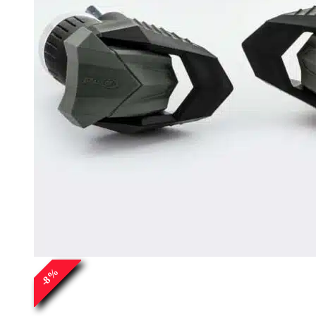
%
8
-