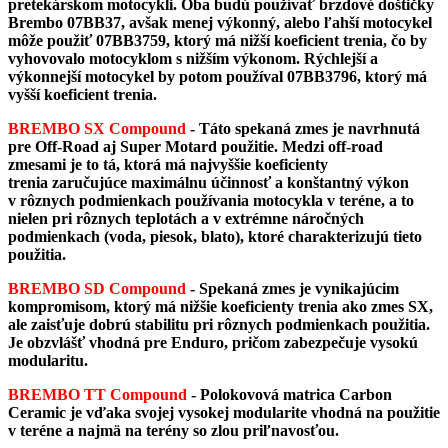
pretekárskom motocykli. Oba budú používať brzdové doštičky
Brembo 07BB37, avšak menej výkonný, alebo ľahší motocykel
môže použiť 07BB3759, ktorý má nižší koeficient trenia, čo by
vyhovovalo motocyklom s nižším výkonom. Rýchlejší a
výkonnejší motocykel by potom používal 07BB3796, ktorý má
vyšší koeficient trenia.
BREMBO SX Compound
- Táto spekaná zmes je navrhnutá
pre Off-Road aj Super Motard použitie. Medzi off-road
zmesami je to tá, ktorá má najvyššie koeficienty
trenia zaručujúce maximálnu účinnosť a konštantný výkon
v rôznych podmienkach používania motocykla v teréne, a to
nielen pri rôznych teplotách a v extrémne náročných
podmienkach (voda, piesok, blato), ktoré charakterizujú tieto
použitia.
BREMBO SD Compound
- Spekaná zmes je vynikajúcim
kompromisom, ktorý má nižšie koeficienty trenia ako zmes SX,
ale zaisťuje dobrú stabilitu pri rôznych podmienkach použitia.
Je obzvlášť vhodná pre Enduro, pričom zabezpečuje vysokú
modularitu​​​​​​.
BREMBO TT Compound
-
Polokovová matrica Carbon
Ceramic je vďaka svojej vysokej modularite vhodná na použitie
v teréne a najmä na terény so zlou priľnavosťou.