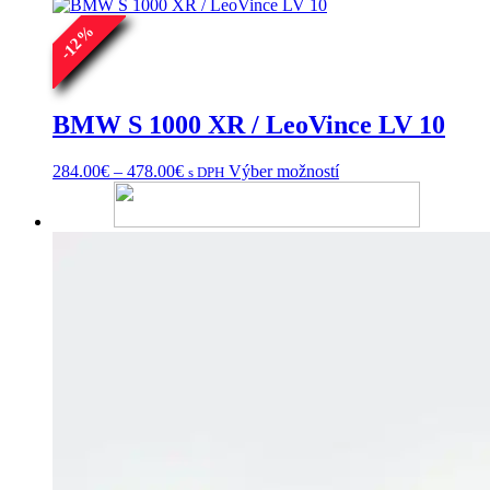
161.00€
variantov.
%
Možnosti
12
si
-
môžete
vybrať
na
BMW S 1000 XR / LeoVince LV 10
stránke
produktu.
Price
Tento
284.00
€
–
478.00
€
Výber možností
s DPH
range:
produkt
284.00€
má
through
viacero
478.00€
variantov.
Možnosti
si
môžete
vybrať
na
stránke
produktu.