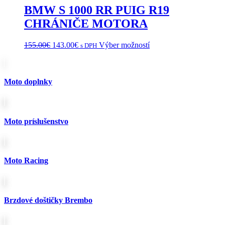
BMW S 1000 RR PUIG R19
CHRÁNIČE MOTORA
Pôvodná
Aktuálna
Tento
155.00
€
143.00
€
Výber možností
s DPH
cena
cena
produkt
bola:
je:
má
155.00€.
143.00€.
viacero
variantov.
Moto doplnky
Možnosti
si
môžete
vybrať
Moto príslušenstvo
na
stránke
produktu.
Moto Racing
Brzdové doštičky Brembo