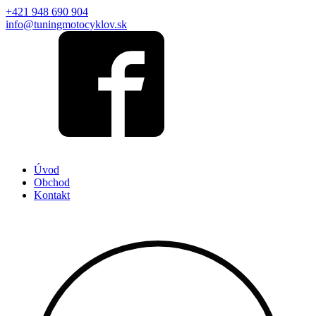
+421 948 690 904
info@tuningmotocyklov.sk
Úvod
Obchod
Kontakt