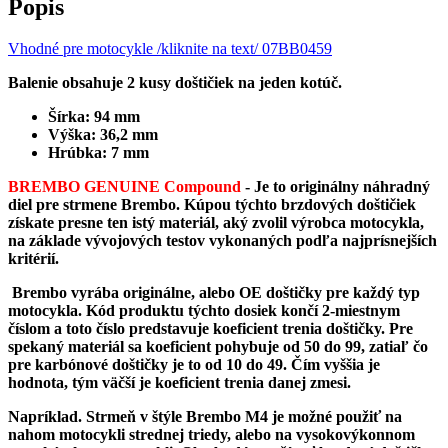
Popis
Vhodné pre motocykle /kliknite na text/ 07BB0459
Balenie obsahuje 2 kusy doštičiek na jeden kotúč.
Šírka: 94 mm
Výška: 36,2 mm
Hrúbka: 7 mm
BREMBO GENUINE Compound
-
Je to originálny náhradný
diel pre strmene Brembo. Kúpou týchto brzdových doštičiek
získate presne ten istý materiál, aký zvolil výrobca motocykla,
na základe vývojových testov vykonaných podľa najprísnejších
kritérií.
Brembo vyrába originálne, alebo OE doštičky pre každý typ
motocykla. Kód produktu týchto dosiek končí 2-miestnym
číslom a toto číslo predstavuje koeficient trenia doštičky. Pre
spekaný materiál sa koeficient pohybuje od 50 do 99, zatiaľ čo
pre karbónové doštičky je to od 10 do 49. Čím vyššia je
hodnota, tým väčší je koeficient trenia danej zmesi.
Napríklad. Strmeň v štýle Brembo M4 je možné použiť na
nahom motocykli strednej triedy, alebo na vysokovýkonnom