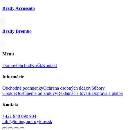
Brzdy Accossato
Brzdy Brembo
Menu
Domov
Obchod
Košík
Kontakt
Informácie
Obchodné podmienky
Ochrana osobných údajov
Súbory
Cookie
Odstúpenie od zmluvy
Reklamácia tovaru
Doprava a platba
Kontakt
+421 948 690 904
info@tuningmotocyklov.sk