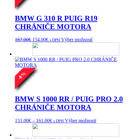
BMW G 310 R PUIG R19
CHRÁNIČE MOTORA
Pôvodná
Aktuálna
Tento
167.00
€
154.00
€
Výber možností
s DPH
cena
cena
produkt
bola:
je:
má
167.00€.
154.00€.
viacero
variantov.
Možnosti
si
%
8
môžete
-
vybrať
na
stránke
BMW S 1000 RR / PUIG PRO 2.0
produktu.
CHRÁNIČE MOTORA
Price
Tento
151.00
€
–
161.00
€
Výber možností
s DPH
range:
produkt
151.00€
má
through
viacero