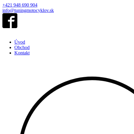
+421 948 690 904
info@tuningmotocyklov.sk
Úvod
Obchod
Kontakt