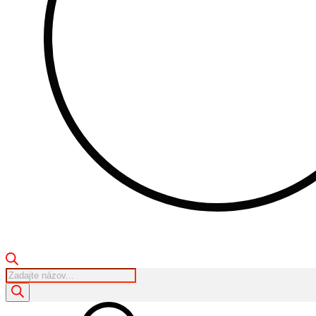
Products
search