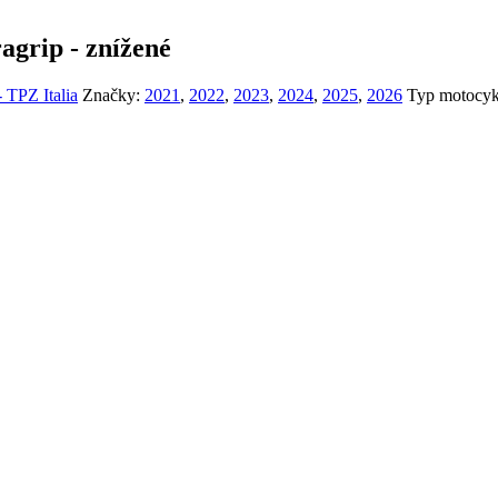
agrip - znížené
- TPZ Italia
Značky:
2021
,
2022
,
2023
,
2024
,
2025
,
2026
Typ motocyk