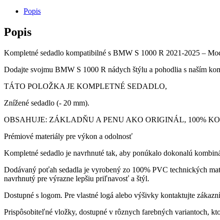
-
sedadlo
Popis
Bexley
Ultragrip
Popis
-
znížené
Kompletné sedadlo kompatibilné s BMW S 1000 R 2021-2025 – Mode
Dodajte svojmu BMW S 1000 R nádych štýlu a pohodlia s naším ko
TÁTO POLOŽKA JE KOMPLETNÉ SEDADLO,
Znížené sedadlo (- 20 mm).
OBSAHUJE: ZÁKLADŇU A PENU AKO ORIGINÁL, 100% K
Prémiové materiály pre výkon a odolnosť
Kompletné sedadlo je navrhnuté tak, aby ponúkalo dokonalú kombináci
Dodávaný poťah sedadla je vyrobený zo 100% PVC technických materiá
navrhnutý pre výrazne lepšiu priľnavosť a štýl.
Dostupné s logom. Pre vlastné logá alebo výšivky kontaktujte zákazn
Prispôsobiteľné vložky, dostupné v rôznych farebných variantoch, kt