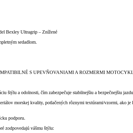
l Bexley Ultragrip – Znížené
mpletným sedadlom.
OMPATIBILNÉ S UPEVŇOVANIAMI A ROZMERMI MOTOCYKLA
u štýlu a odolnosti, čím zabezpečuje stabilnejšiu a bezpečnejšiu jaz
lov morskej kvality, potlačených rôznymi textúrami/vzormi, ako je kar
ícku podporu.
oré zodpovedajú vášmu štýlu: