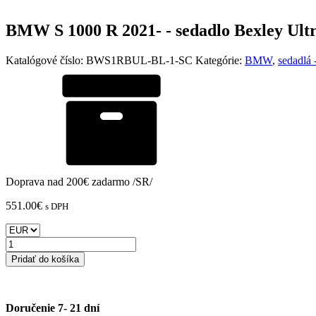
BMW S 1000 R 2021- - sedadlo Bexley Ultr
Katalógové číslo:
BWS1RBUL-BL-1-SC
Kategórie:
BMW
,
sedadlá 
Doprava nad 200€ zadarmo /SR/
551.00
€
s DPH
množstvo
BMW
Pridať do košíka
S
1000
R
2021-
Doručenie 7- 21 dní