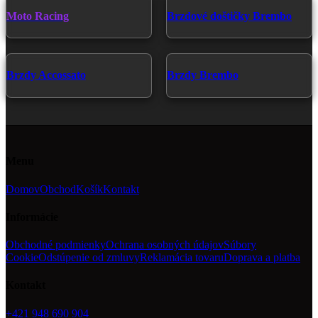
Moto Racing
Brzdové doštičky Brembo
Brzdy Accossato
Brzdy Brembo
Menu
Domov
Obchod
Košík
Kontakt
Informácie
Obchodné podmienky
Ochrana osobných údajov
Súbory
Cookie
Odstúpenie od zmluvy
Reklamácia tovaru
Doprava a platba
Kontakt
+421 948 690 904