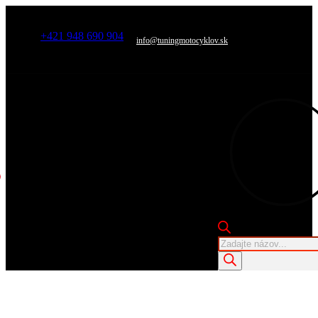
+421 948 690 904
info@tuningmotocyklov.sk
Products
search