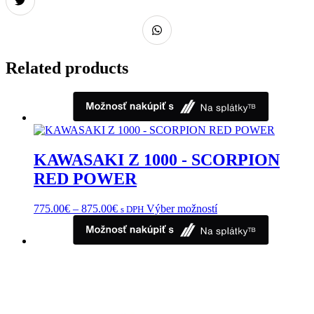
Related products
KAWASAKI Z 1000 - SCORPION
RED POWER
Price
Tento
775.00
€
–
875.00
€
Výber možností
s DPH
range:
produkt
775.00€
má
through
viacero
875.00€
variantov.
Možnosti
si
môžete
vybrať