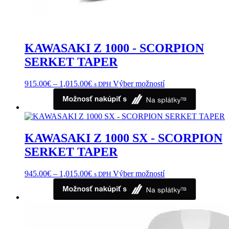
KAWASAKI Z 1000 - SCORPION
SERKET TAPER
Price
Tento
915.00
€
–
1,015.00
€
Výber možností
s DPH
range:
produkt
915.00€
má
through
viacero
1,015.00€
variantov.
Možnosti
KAWASAKI Z 1000 SX - SCORPION
si
môžete
SERKET TAPER
vybrať
na
Price
Tento
945.00
€
–
1,015.00
€
Výber možností
s DPH
stránke
range:
produkt
produktu.
945.00€
má
through
viacero
1,015.00€
variantov.
Možnosti
si