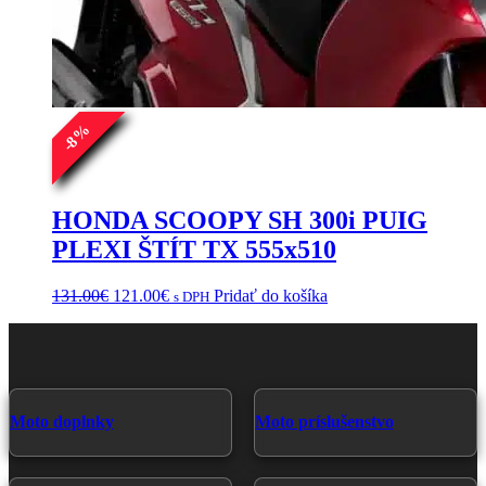
%
8
-
HONDA SCOOPY SH 300i PUIG
PLEXI ŠTÍT TX 555x510
Pôvodná
Aktuálna
131.00
€
121.00
€
Pridať do košíka
s DPH
cena
cena
bola:
je:
131.00€.
121.00€.
Moto doplnky
Moto príslušenstvo