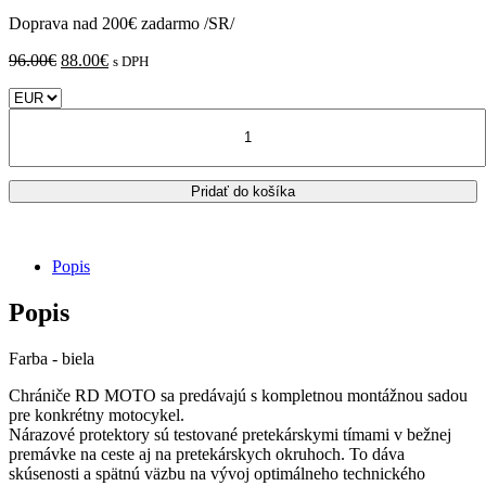
Doprava nad 200€ zadarmo /SR/
Pôvodná
Aktuálna
96.00
€
88.00
€
s DPH
cena
cena
bola:
je:
množstvo
96.00€.
88.00€.
BMW
S
1000
Pridať do košíka
R
2017
-
2020
Popis
RD
MOTO
Popis
-
padacie
protektory
Farba - biela
/
biele
Chrániče RD MOTO sa predávajú s kompletnou montážnou sadou
pre konkrétny motocykel.
Nárazové protektory sú testované pretekárskymi tímami v bežnej
premávke na ceste aj na pretekárskych okruhoch. To dáva
skúsenosti a spätnú väzbu na vývoj optimálneho technického