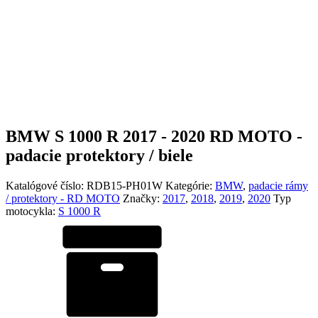
BMW S 1000 R 2017 - 2020 RD MOTO -
padacie protektory / biele
Katalógové číslo:
RDB15-PH01W
Kategórie:
BMW
,
padacie rámy
/ protektory - RD MOTO
Značky:
2017
,
2018
,
2019
,
2020
Typ
motocykla:
S 1000 R