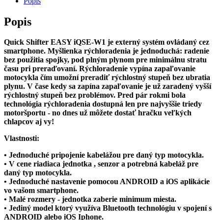
Popis
Healtech
Quick
Popis
Shifter
Easy
Quick Shifter EASY iQSE-W1 je externý systém ovládaný cez
smartphone. Myšlienka rýchloradenia je jednoduchá: radenie
bez použitia spojky, pod plným plynom pre minimálnu stratu
času pri preraďovaní. Rýchloradenie vypína zapaľovanie
motocykla čím umožní preradiť rýchlostný stupeň bez ubratia
plynu. V čase kedy sa zapína zapaľovanie je už zaradený vyšší
rýchlostný stupeň bez problémov. Pred pár rokmi bola
technológia rýchloradenia dostupná len pre najvyššie triedy
motoršportu - no dnes už môžete dostať hračku veľkých
chlapcov aj vy!
Vlastnosti:
• Jednoduché pripojenie kabelážou pre daný typ motocykla.
• V cene riadiaca jednotka , senzor a potrebná kabeláž pre
daný typ motocykla.
• Jednoduché nastavenie pomocou ANDROID a iOS aplikácie
vo vašom smartphone.
• Malé rozmery - jednotka zaberie minimum miesta.
• Jediný model ktorý využíva Bluetooth technológiu v spojení s
ANDROID alebo iOS Iphone.