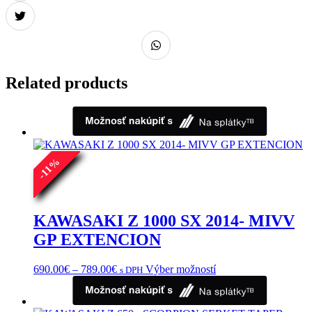
Related products
%
11
-
KAWASAKI Z 1000 SX 2014- MIVV
GP EXTENCION
Price
Tento
690.00
€
–
789.00
€
Výber možností
s DPH
range:
produkt
690.00€
má
through
viacero