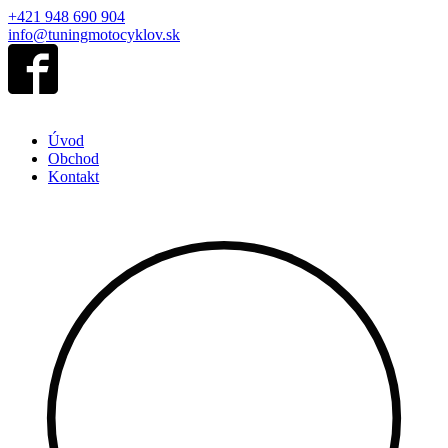
+421 948 690 904
info@tuningmotocyklov.sk
Úvod
Obchod
Kontakt