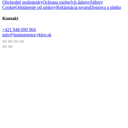
Obchodné podmienky
Ochrana osobných údajov
Súbory
Cookie
Odstúpenie od zmluvy
Reklamácia tovaru
Doprava a platba
Kontakt
+421 948 690 904
info@tuningmotocyklov.sk