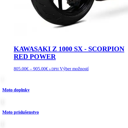
KAWASAKI Z 1000 SX - SCORPION
RED POWER
Price
Tento
805.00
€
–
905.00
€
Výber možností
s DPH
range:
produkt
805.00€
má
through
viacero
905.00€
variantov.
Moto doplnky
Možnosti
si
môžete
vybrať
Moto príslušenstvo
na
stránke
produktu.