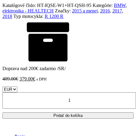
Katalógové číslo:
HT-IQSE-W1+HT-QSH-95
Kategórie:
BMW
,
elektronika - HEALTECH
Značky:
2015 a menej
,
2016
,
2017
,
2018
Typ motocykla:
R 1200 R
Doprava nad 200€ zadarmo /SR/
Pôvodná
Aktuálna
409.00
€
379.00
€
s DPH
cena
cena
bola:
je:
množstvo
409.00€.
379.00€.
BMW
R1200R
2005-
Pridať do košíka
2018
/
bezspojkové
radenie