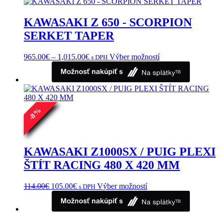
789.00€
variantov.
Možnosti
KAWASAKI Z 650 - SCORPION
si
môžete
SERKET TAPER
vybrať
na
Price
Tento
965.00
€
–
1,015.00
€
Výber možností
s DPH
stránke
range:
produkt
produktu.
965.00€
má
through
viacero
1,015.00€
variantov.
Možnosti
si
%
8
môžete
-
vybrať
na
stránke
KAWASAKI Z1000SX / PUIG PLEXI
produktu.
ŠTÍT RACING 480 X 420 MM
Pôvodná
Aktuálna
Tento
114.00
€
105.00
€
Výber možností
s DPH
cena
cena
produkt
bola:
je:
má
114.00€.
105.00€.
viacero
variantov.