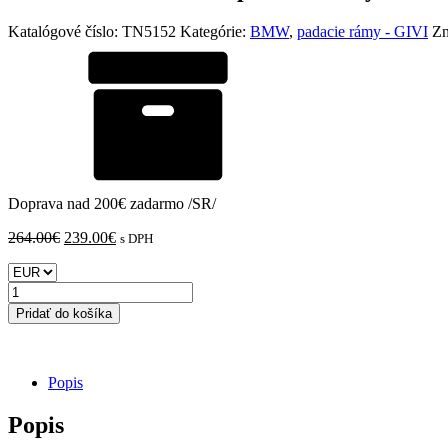
Katalógové číslo:
TN5152
Kategórie:
BMW
,
padacie rámy - GIVI
Zn
Doprava nad 200€ zadarmo /SR/
Pôvodná
Aktuálna
264.00
€
239.00
€
s DPH
cena
cena
bola:
je:
množstvo
264.00€.
239.00€.
BMW
Pridať do košíka
R
1300
R
GIVI
Popis
padacie
rámy
Popis