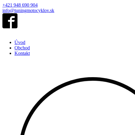
+421 948 690 904
info@tuningmotocyklov.sk
Úvod
Obchod
Kontakt