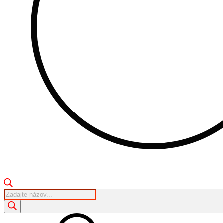
Products
search