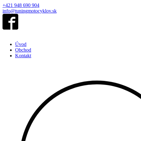
+421 948 690 904
info@tuningmotocyklov.sk
Úvod
Obchod
Kontakt