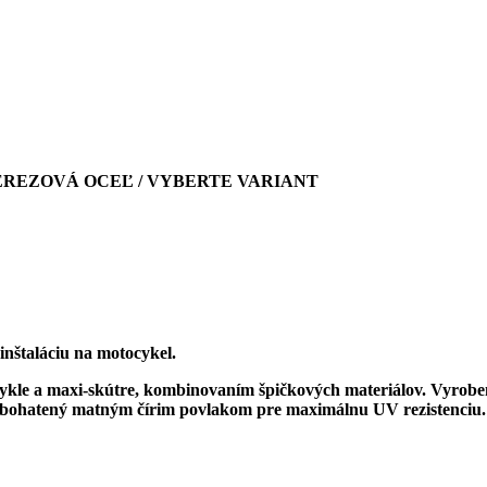
EREZOVÁ OCEĽ / VYBERTE VARIANT
inštaláciu na motocykel.
cykle a maxi-skútre, kombinovaním špičkových materiálov. Vyrob
obohatený matným čírim povlakom pre maximálnu UV rezistenciu