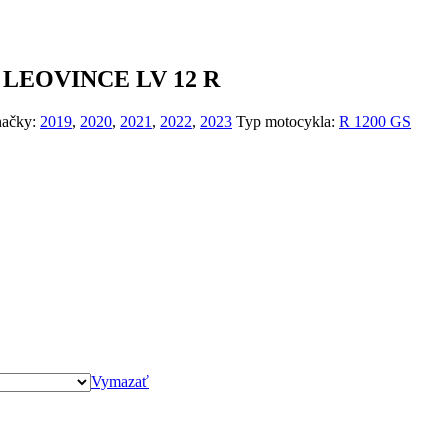
LEOVINCE LV 12 R
ačky:
2019
,
2020
,
2021
,
2022
,
2023
Typ motocykla:
R 1200 GS
Vymazať