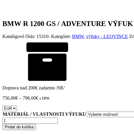
BMW R 1200 GS / ADVENTURE VÝFUK 
Katalógové číslo:
15310-
Kategórie:
BMW
,
výfuky - LEOVINCE
Zn
Doprava nad 200€ zadarmo /SR/
Price
756.00
€
–
796.00
€
s DPH
range:
756.00€
through
MATERIÁL / VLASTNOSTI VÝFUKU
796.00€
množstvo
BMW
Pridať do košíka
R