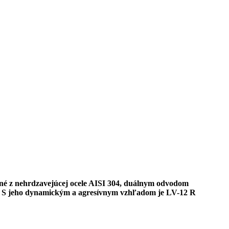
ené z nehrdzavejúcej ocele AISI 304, duálnym odvodom
. S jeho dynamickým a agresívnym vzhľadom je LV-12 R