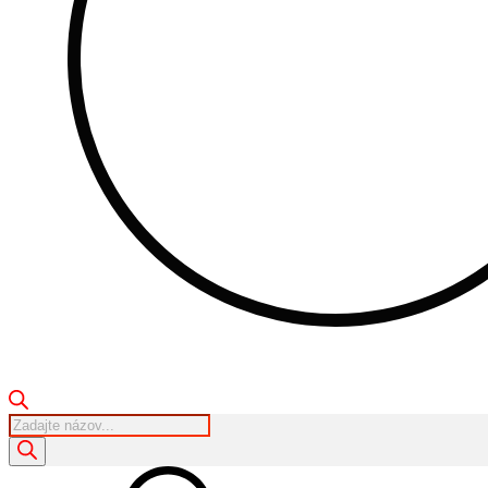
Products
search