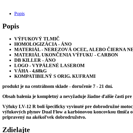
1200
GS
/
Popis
ADVENTURE
VÝFUK
Popis
LEOVINCE
LV
VÝFUKOVÝ TLMIČ
12
HOMOLOGIZÁCIA - ÁNO
R
MATERIÁL - NEREZOVÁ OCEĽ, ALEBO ČIERNA N
MATERIÁL UKONČENIA VÝFUKU - CARBON
DB KILLER - ÁNO
LOGO - VYPÁLENÉ LASEROM
VÁHA - 4,68kG
KOMPATIBILNÝ S ORIG. KUFRAMI
produkt je na centrálnom sklade - doručenie 7 - 21 dní.
Obsah balenia je kompletný a nevyžaduje žiadne ďalšie časti pre 
Výfuky LV-12 R boli špecificky vyvinuté pre dobrodružné moto
výfukových plynov Dual Flow a karbónovou koncovkou tlmiča 
pripravený na akékoľvek dobrodružstvo.
Zdielajte