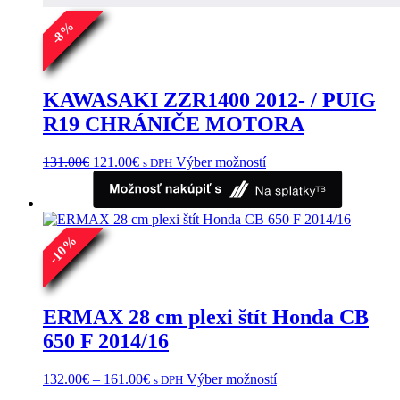
%
8
-
KAWASAKI ZZR1400 2012- / PUIG
R19 CHRÁNIČE MOTORA
Pôvodná
Aktuálna
Tento
131.00
€
121.00
€
Výber možností
s DPH
cena
cena
produkt
bola:
je:
má
131.00€.
121.00€.
viacero
variantov.
%
Možnosti
10
si
-
môžete
vybrať
na
ERMAX 28 cm plexi štít Honda CB
stránke
650 F 2014/16
produktu.
Price
Tento
132.00
€
–
161.00
€
Výber možností
s DPH
range:
produkt