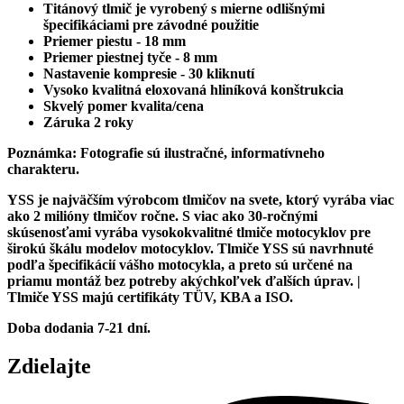
Titánový tlmič je vyrobený s mierne odlišnými
špecifikáciami pre závodné použitie
Priemer piestu - 18 mm
Priemer piestnej tyče - 8 mm
Nastavenie kompresie - 30 kliknutí
Vysoko kvalitná eloxovaná hliníková konštrukcia
Skvelý pomer kvalita/cena
Záruka 2 roky
Poznámka: Fotografie sú ilustračné, informatívneho
charakteru.
YSS je najväčším výrobcom tlmičov na svete, ktorý vyrába viac
ako 2 milióny tlmičov ročne. S viac ako 30-ročnými
skúsenosťami vyrába vysokokvalitné tlmiče motocyklov pre
širokú škálu modelov motocyklov. Tlmiče YSS sú navrhnuté
podľa špecifikácií vášho motocykla, a preto sú určené na
priamu montáž bez potreby akýchkoľvek ďalších úprav. |
Tlmiče YSS majú certifikáty TÜV, KBA a ISO.
Doba dodania 7-21 dní.
Zdielajte