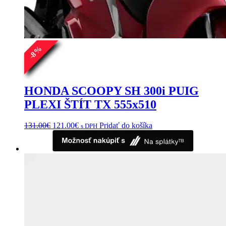
%
8
-
HONDA SCOOPY SH 300i PUIG
PLEXI ŠTÍT TX 555x510
Pôvodná
Aktuálna
131.00
€
121.00
€
Pridať do košíka
s DPH
cena
cena
bola:
je:
131.00€.
121.00€.