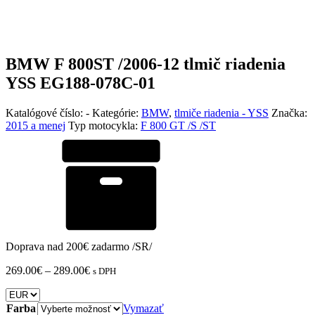
BMW F 800ST /2006-12 tlmič riadenia
YSS EG188-078C-01
Katalógové číslo:
-
Kategórie:
BMW
,
tlmiče riadenia - YSS
Značka:
2015 a menej
Typ motocykla:
F 800 GT /S /ST
Doprava nad 200€ zadarmo /SR/
Price
269.00
€
–
289.00
€
s DPH
range:
269.00€
through
Farba
Vymazať