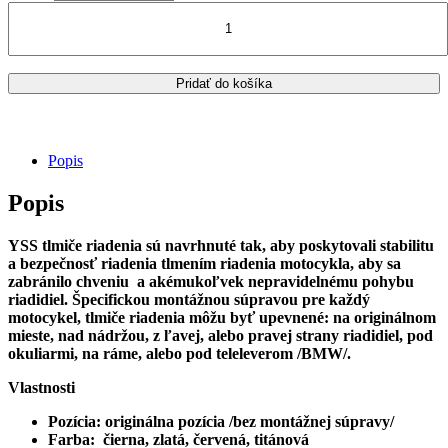
289.00€
množstvo
BMW
F
800ST
/2006-
Pridať do košíka
12
tlmič
riadenia
YSS
Popis
EG188-
078C-
Popis
01
YSS tlmiče riadenia sú navrhnuté tak, aby poskytovali stabilitu
a bezpečnosť riadenia tlmením riadenia motocykla, aby sa
zabránilo chveniu a akémukoľvek nepravidelnému pohybu
riadidiel. Špecifickou montážnou súpravou pre každý
motocykel, tlmiče riadenia môžu byť upevnené: na originálnom
mieste, nad nádržou, z ľavej, alebo pravej strany riadidiel, pod
okuliarmi, na ráme, alebo pod teleleverom /BMW/.
Vlastnosti
Pozícia: originálna pozícia /bez montážnej súpravy/
Farba: čierna, zlatá, červená, titánová