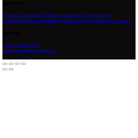
Informácie
Obchodné podmienky
Ochrana osobných údajov
Súbory
Cookie
Odstúpenie od zmluvy
Reklamácia tovaru
Doprava a platba
Kontakt
+421 948 690 904
info@tuningmotocyklov.sk