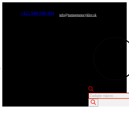
+421 948 690 904
info@tuningmotocyklov.sk
Products
search