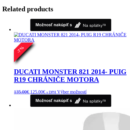
Related products
%
7
-
DUCATI MONSTER 821 2014- PUIG
R19 CHRÁNIČE MOTORA
Pôvodná
Aktuálna
Tento
135.00
€
125.00
€
Výber možností
s DPH
cena
cena
produkt
bola:
je:
má
135.00€.
125.00€.
viacero
variantov.
Možnosti
si
môžete