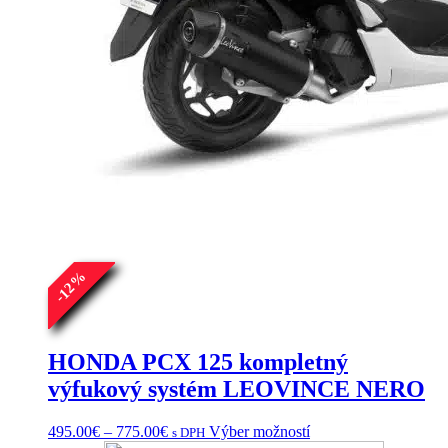
%
12
-
HONDA PCX 125 kompletný
výfukový systém LEOVINCE NERO
Price
Tento
495.00
€
–
775.00
€
Výber možností
s DPH