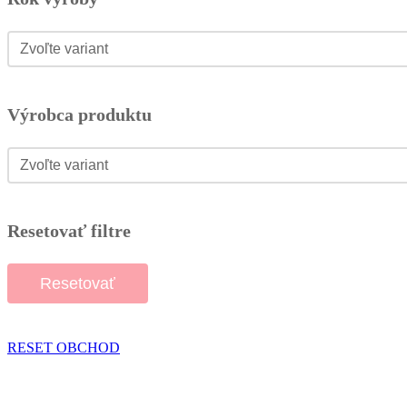
Rok výroby
Rok výroby
Výrobca produktu
Výrobca produktu
Výrobca produktu
Resetovať filtre
Resetovať
RESET OBCHOD