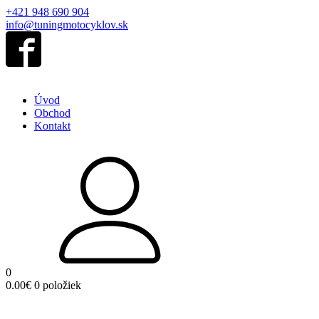
+421 948 690 904
info@tuningmotocyklov.sk
Úvod
Obchod
Kontakt
0
0.00
€
0 položiek