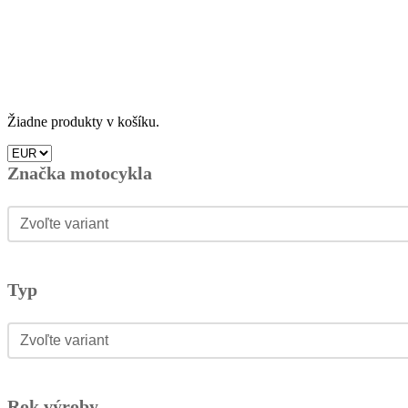
Žiadne produkty v košíku.
Značka motocykla
Značka motocykla
Značka motocykla
Typ
Typ
Typ
Rok výroby