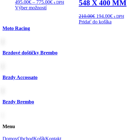
548 X 400 MM
Price
495.00
€
–
775.00
€
s DPH
Tento
range:
Výber možností
produkt
495.00€
Pôvodná
Aktuálna
210.00
€
194.00
€
s DPH
má
through
cena
cena
Pridať do košíka
viacero
775.00€
bola:
je:
Moto Racing
variantov.
210.00€.
194.00€.
Možnosti
si
môžete
vybrať
Brzdové doštičky Brembo
na
stránke
produktu.
Brzdy Accossato
Brzdy Brembo
Menu
Domov
Obchod
Košík
Kontakt