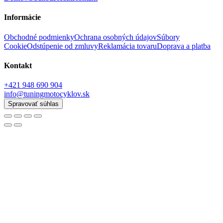
Informácie
Obchodné podmienky
Ochrana osobných údajov
Súbory
Cookie
Odstúpenie od zmluvy
Reklamácia tovaru
Doprava a platba
Kontakt
+421 948 690 904
info@tuningmotocyklov.sk
Spravovať súhlas