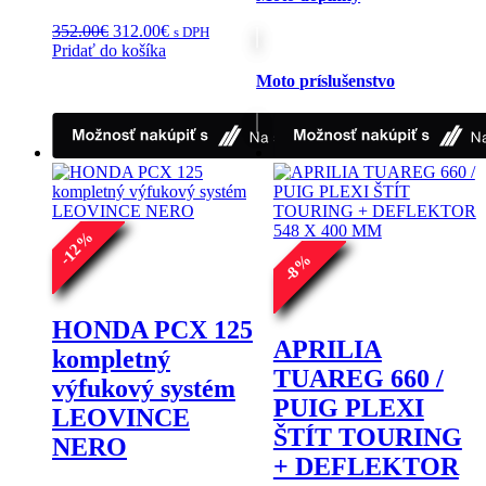
Pôvodná
Aktuálna
352.00
€
312.00
€
s DPH
cena
cena
Pridať do košíka
bola:
je:
Moto príslušenstvo
352.00€.
312.00€.
%
12
%
-
8
-
HONDA PCX 125
APRILIA
kompletný
TUAREG 660 /
výfukový systém
PUIG PLEXI
LEOVINCE
ŠTÍT TOURING
NERO
+ DEFLEKTOR