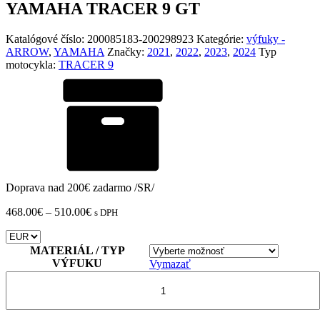
YAMAHA TRACER 9 GT
Katalógové číslo:
200085183-200298923
Kategórie:
výfuky -
ARROW
,
YAMAHA
Značky:
2021
,
2022
,
2023
,
2024
Typ
motocykla:
TRACER 9
Doprava nad 200€ zadarmo /SR/
Price
468.00
€
–
510.00
€
s DPH
range:
468.00€
through
MATERIÁL / TYP
510.00€
VÝFUKU
Vymazať
množstvo
ARROW
Works
koncovka