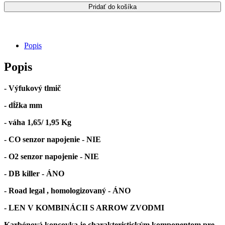
výfuku
Pridať do košíka
YAMAHA
TRACER
9
GT
Popis
Popis
- Výfukový tlmič
- dĺžka mm
- váha 1,65/ 1,95 Kg
- CO senzor napojenie - NIE
- O2 senzor napojenie - NIE
- DB killer - ÁNO
- Road legal , homologizovaný - ÁNO
- LEN V KOMBINÁCII S ARROW ZVODMI
Karbónová koncovka je charakteristickým komponentom pre