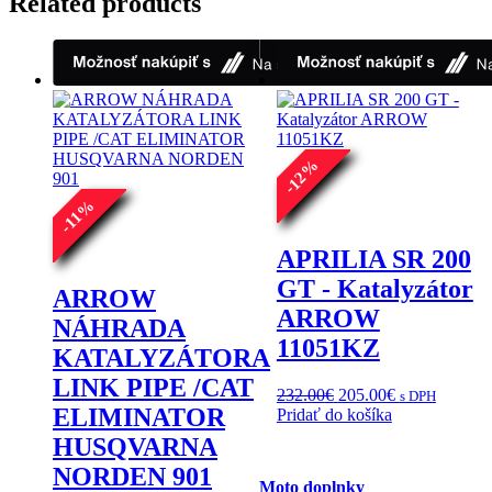
Related products
%
12
-
%
11
-
APRILIA SR 200
GT - Katalyzátor
ARROW
ARROW
NÁHRADA
11051KZ
KATALYZÁTORA
LINK PIPE /CAT
Pôvodná
Aktuálna
232.00
€
205.00
€
s DPH
ELIMINATOR
cena
cena
Pridať do košíka
bola:
je:
HUSQVARNA
232.00€.
205.00€.
NORDEN 901
Moto doplnky