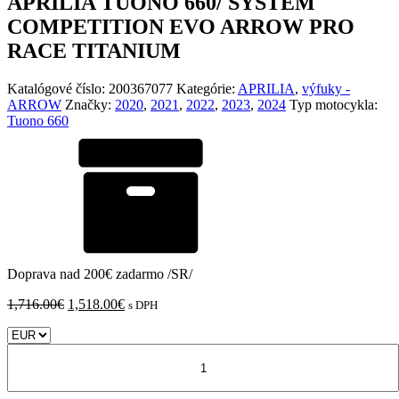
APRILIA TUONO 660/ SYSTÉM
COMPETITION EVO ARROW PRO
RACE TITANIUM
Katalógové číslo:
200367077
Kategórie:
APRILIA
,
výfuky -
ARROW
Značky:
2020
,
2021
,
2022
,
2023
,
2024
Typ motocykla:
Tuono 660
Doprava nad 200€ zadarmo /SR/
Pôvodná
Aktuálna
1,716.00
€
1,518.00
€
s DPH
cena
cena
bola:
je:
množstvo
1,716.00€.
1,518.00€.
APRILIA
TUONO
660/