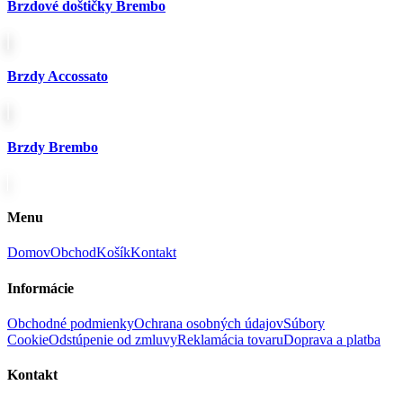
Brzdové doštičky Brembo
Brzdy Accossato
Brzdy Brembo
Menu
Domov
Obchod
Košík
Kontakt
Informácie
Obchodné podmienky
Ochrana osobných údajov
Súbory
Cookie
Odstúpenie od zmluvy
Reklamácia tovaru
Doprava a platba
Kontakt