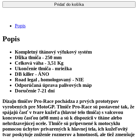
Pridať do košíka
SYSTÉM
COMPETITION
EVO
ARROW
Popis
PRO
RACE
Popis
TITANIUM
Kompletný titánový výfukový systém
Dĺžka tlmiča - 250 mm
Celková váha - 3,51 Kg
Ukončenie tlmiča - mriežka
DB killer - ÁNO
Road legal , homologovaný - NIE
Odporúčaná úprava palivových máp
Doručenie 7-21 dní
Dizajn tlmičov Pro-Race pochádza z prvých prototypov
vyrobených pre MotoGP. Tlmiče Pro-Race sú postavené tak, že
spájajú časť v tvare kužeľa (hlavné telo tlmiča) s valcovou
koncovou časťou (ø98 mm) a sú k dispozícii v titáne alebo
nehrdzavejúcej ocele. Tlmiče sú pripevnené k motocyklu
pomocou úchytov privarených k hlavnej tela, ich kužeľovitý
tvar poskytuje zníženie rozmerov a hmotnosti, ale tiež zmenšuje