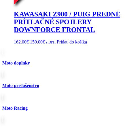
KAWASAKI Z900 / PUIG PREDNÉ
PRÍTLAČNÉ SPOJLERY
DOWNFORCE FRONTAL
Pôvodná
Aktuálna
162.00
€
150.00
€
Pridať do košíka
s DPH
cena
cena
bola:
je:
162.00€.
150.00€.
Moto doplnky
Moto príslušenstvo
Moto Racing