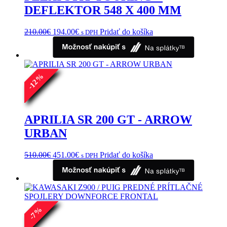
DEFLEKTOR 548 X 400 MM
Pôvodná
Aktuálna
210.00
€
194.00
€
Pridať do košíka
s DPH
cena
cena
bola:
je:
210.00€.
194.00€.
%
12
-
APRILIA SR 200 GT - ARROW
URBAN
Pôvodná
Aktuálna
510.00
€
451.00
€
Pridať do košíka
s DPH
cena
cena
bola:
je:
510.00€.
451.00€.
%
7
-