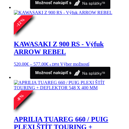
%
12
-
KAWASAKI Z 900 RS - Výfuk
ARROW REBEL
Price
Tento
520.00
€
–
577.00
€
Výber možností
s DPH
range:
produkt
520.00€
má
through
viacero
577.00€
variantov.
Možnosti
si
%
8
môžete
-
vybrať
na
stránke
APRILIA TUAREG 660 / PUIG
produktu.
PLEXI ŠTÍT TOURING +