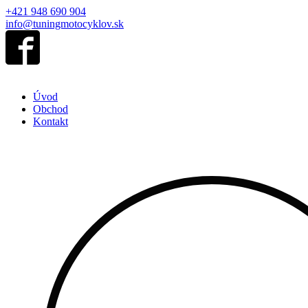
+421 948 690 904
info@tuningmotocyklov.sk
Úvod
Obchod
Kontakt