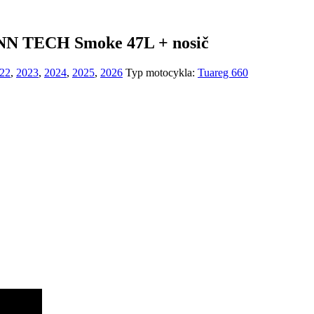
7NN TECH Smoke 47L + nosič
22
,
2023
,
2024
,
2025
,
2026
Typ motocykla:
Tuareg 660