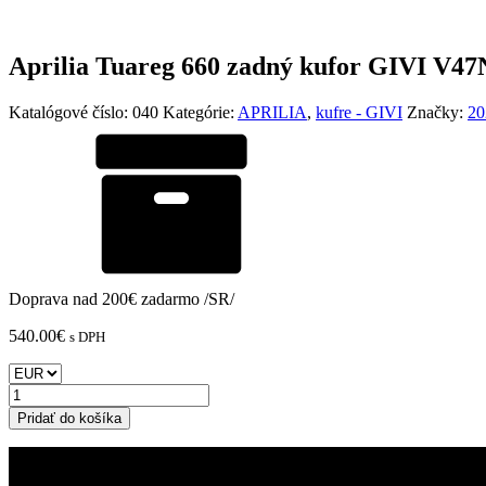
Aprilia Tuareg 660 zadný kufor GIVI V4
Katalógové číslo:
040
Kategórie:
APRILIA
,
kufre - GIVI
Značky:
20
Doprava nad 200€ zadarmo /SR/
540.00
€
s DPH
množstvo
Aprilia
Pridať do košíka
Tuareg
660
zadný