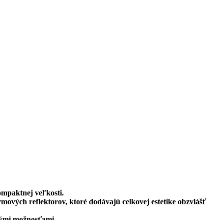
ompaktnej veľkosti.
vých reflektorov, ktoré dodávajú celkovej estetike obzvlášť
vými možnosťami.