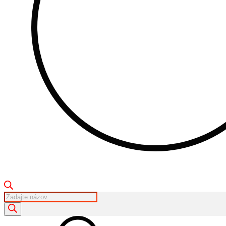
Products
search