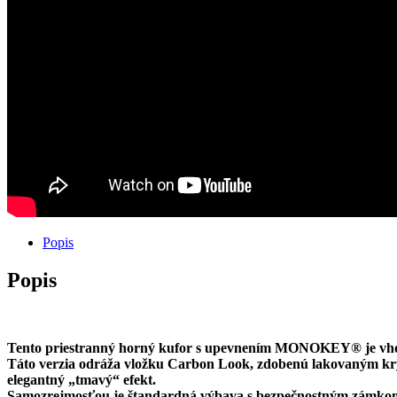
kufor
GIVI
V47NN
TECH
Smoke
47L
+
nosič
Popis
Popis
Tento priestranný horný kufor s upevnením MONOKEY® je vhodný
Táto verzia odráža vložku Carbon Look, zdobenú lakovaným kryt
elegantný „tmavý“ efekt.
Samozrejmosťou je štandardná výbava s bezpečnostným zámkom