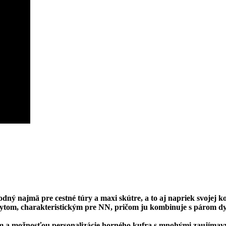
 najmä pre cestné túry a maxi skútre, a to aj napriek svojej k
om, charakteristickým pre NN, pričom ju kombinuje s párom dymo
 a možnosťou personalizácie horného kufra s mnohými zaujíma