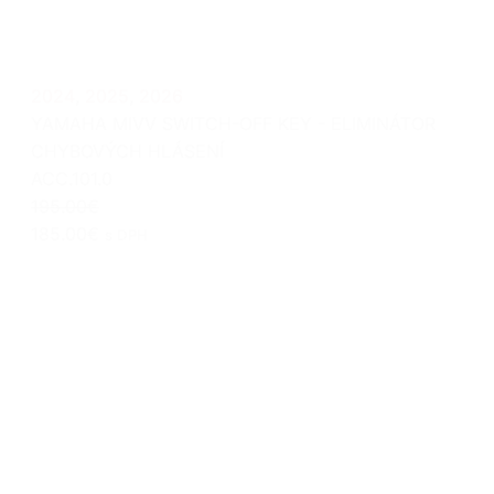
2024
,
2025
,
2026
YAMAHA MIVV SWITCH-OFF KEY - ELIMINÁTOR
CHYBOVÝCH HLÁSENÍ
ACC.101.0
195.00€
185.00€
s DPH