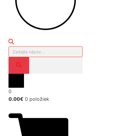
Products
search
0
0.00
€
0 položiek