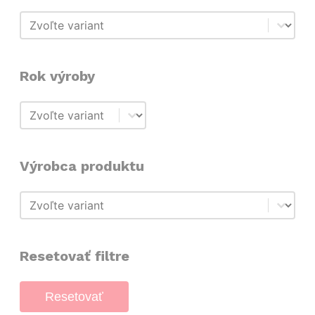
Typ
Typ
Rok výroby
Rok výroby
Rok výroby
Výrobca produktu
Výrobca produktu
Výrobca produktu
Resetovať filtre
Resetovať