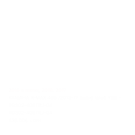
2015 a menej
,
2016
,
2017
YAMAHA X-MAX 400 /2013-17 zadný tlmič YSS -
TG302-405TRJ-04
TG302-405TRJ-04
439.00€
s DPH