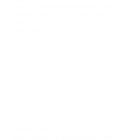
YAMAHA X-MAX 400 Isotta plexi štít 3 MM
/290mm x 360mm/ Farba - tmavá dymová
sc3429-FS
101.00€
s DPH
2018
,
2019
,
2020
YAMAHA X-MAX 400 Isotta plexi štít 3 MM