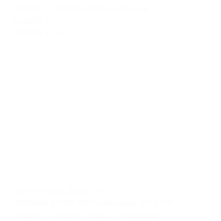
/290mm x 360mm/ Farba - dymová
sc3429-FC
101.00€
s DPH
2015 a menej
,
2016
,
2017
YAMAHA X-MAX 400 Isotta plexi štít 4 MM
/740mm x 700mm/ Farba - priehľadná