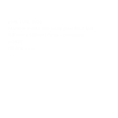
2018
,
2019
,
2020
YAMAHA X-MAX 400 Isotta plexi štít 4 MM
/580mm x 500mm/ Farba - priehľadná
sc3433
139.00€
s DPH