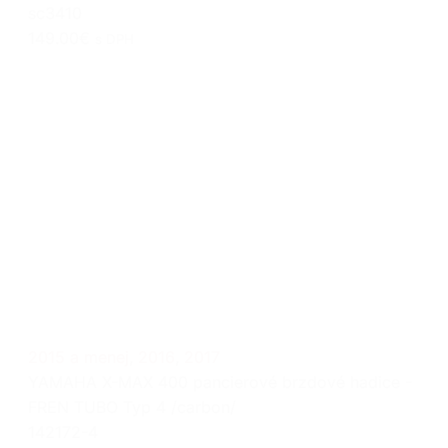
sc3410
149.00€
s DPH
2015 a menej
,
2016
,
2017
YAMAHA X-MAX 400 pancierové brzdové hadice -
FREN TUBO Typ 4 /carbon/
142172-4