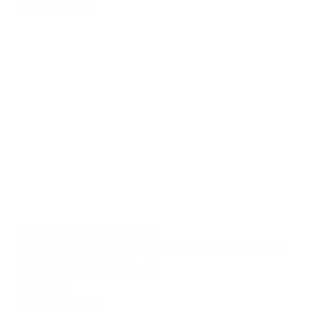
312.00€
s DPH
2015 a menej
,
2016
,
2017
YAMAHA X-MAX 400 pancierové brzdové hadice -
FREN TUBO Typ 1 /steel/
142172-1
208.00€
s DPH