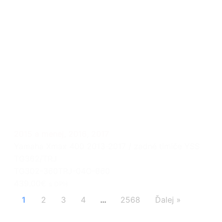
2015 a menej
,
2016
,
2017
Yamaha Xmax 400 2013-2017 / zadné tlmiče YSS
TG362/TRJ
TG302-360TRJ-04O-860
439.00€
s DPH
1
2
3
4
…
2568
Ďalej »