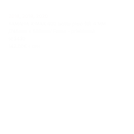
2018
,
2019
,
2020
YAMAHA X-MAX 400 Isotta plexi štít 4 MM
/745mm x 500mm/ Farba - priehľadná
sc3430
142.00€
s DPH