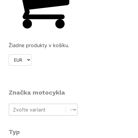
Žiadne produkty v košíku.
Značka motocykla
Značka motocykla
Značka motocykla
Typ