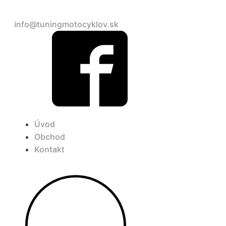
+421 948 690 904
info@tuningmotocyklov.sk
Úvod
Obchod
Kontakt