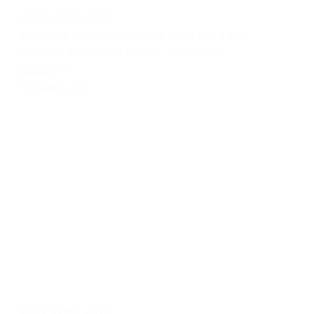
2018
,
2019
,
2020
YAMAHA X-MAX 400 Isotta plexi štít 3 MM
/290mm x 360mm/ Farba - priehľadná
sc3429-T
101.00€
s DPH
2018
,
2019
,
2020