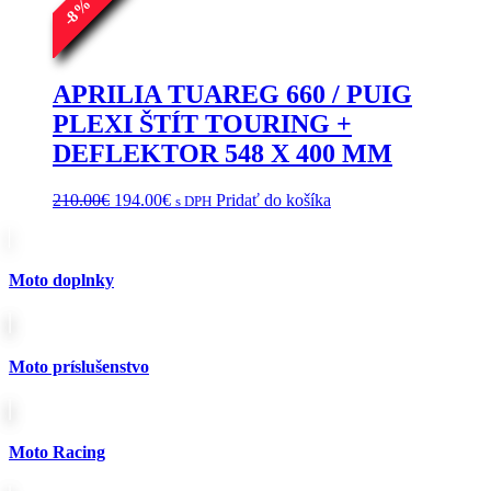
si
%
8
môžete
-
vybrať
na
stránke
APRILIA TUAREG 660 / PUIG
produktu.
PLEXI ŠTÍT TOURING +
DEFLEKTOR 548 X 400 MM
Pôvodná
Aktuálna
210.00
€
194.00
€
Pridať do košíka
s DPH
cena
cena
bola:
je:
210.00€.
194.00€.
Moto doplnky
Moto príslušenstvo
Moto Racing