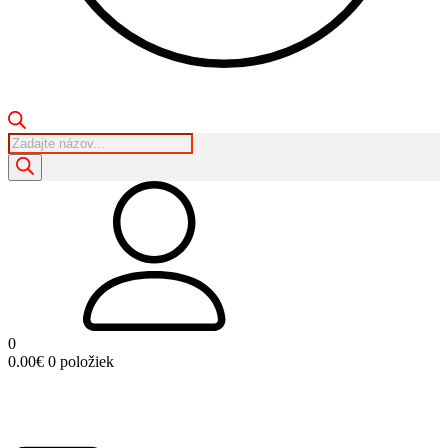
Products
search
0
0.00
€
0 položiek