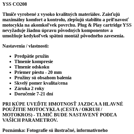
YSS CO208
Tlmiče vyrobené z vysoko kvalitných materiálov. Zaisťujú
maximálny komfort a kontrolu, zlepšujú stabilitu a priľnavosť
motocykla na akomkoľvek povrchu.
Plug & Play cartridge YSS
nevyžaduje žiadnu úpravu pôvodných komponentov a
umožňuje kedykoľvek spätnú montáž pôvodného zavesenia.
Nastavenia / vlastnosti:
Predpätie pružín
Tlmenie kompresie
Tlmenie odskoku
Priemer piestu - 20 mm
Pružiny sú obsahom balenia
Skvelý pomer kvalita/cena
Záruka 2 roky
Doručenie 7-21 dní
PRI KÚPE UVEĎTE HMOTNOSŤ JAZDCA A HLAVNÉ
POUŽITIE MOTOCYKLA (CESTA / OKRUH /
MOTOKROS) - TLMIČ BUDE NASTAVENÝ PODĽA
VAŠÍCH PARAMETROV.
Poznámka: Fotografie sú ilustračné, informatívneho