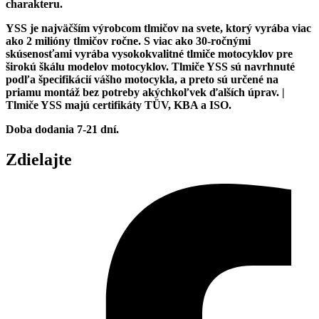
charakteru.
YSS je najväčším výrobcom tlmičov na svete, ktorý vyrába viac
ako 2 milióny tlmičov ročne. S viac ako 30-ročnými
skúsenosťami vyrába vysokokvalitné tlmiče motocyklov pre
širokú škálu modelov motocyklov. Tlmiče YSS sú navrhnuté
podľa špecifikácií vášho motocykla, a preto sú určené na
priamu montáž bez potreby akýchkoľvek ďalších úprav. |
Tlmiče YSS majú certifikáty TÜV, KBA a ISO.
Doba dodania 7-21 dní.
Zdielajte