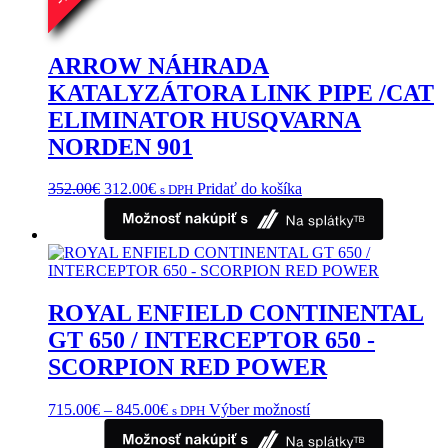
-
ARROW NÁHRADA
KATALYZÁTORA LINK PIPE /CAT
ELIMINATOR HUSQVARNA
NORDEN 901
Pôvodná
Aktuálna
352.00
€
312.00
€
Pridať do košíka
s DPH
cena
cena
bola:
je:
352.00€.
312.00€.
ROYAL ENFIELD CONTINENTAL
GT 650 / INTERCEPTOR 650 -
SCORPION RED POWER
Price
Tento
715.00
€
–
845.00
€
Výber možností
s DPH
range:
produkt
715.00€
má