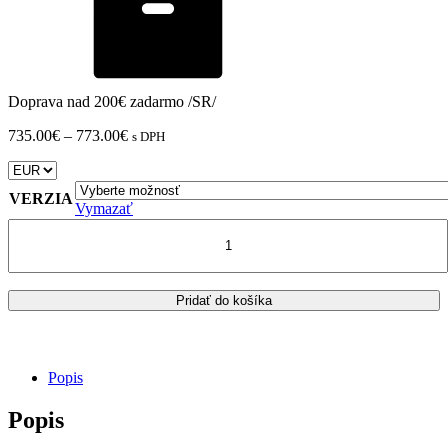
Doprava nad 200€ zadarmo /SR/
Price
735.00
€
–
773.00
€
s DPH
range:
735.00€
through
VERZIA
773.00€
Vymazať
množstvo
KAWASAKI
VERSYS
650
/2018>
Pridať do košíka
predné
tlmiče
YSS
Z1
Popis
cartridge
CO208-
Popis
735TRC-
01