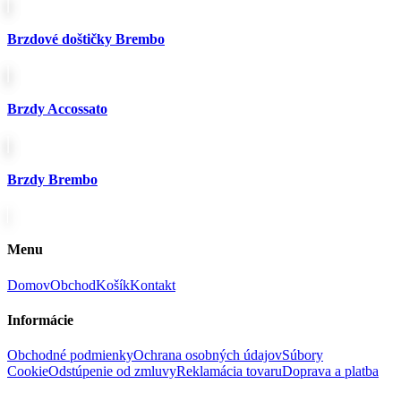
Brzdové doštičky Brembo
Brzdy Accossato
Brzdy Brembo
Menu
Domov
Obchod
Košík
Kontakt
Informácie
Obchodné podmienky
Ochrana osobných údajov
Súbory
Cookie
Odstúpenie od zmluvy
Reklamácia tovaru
Doprava a platba