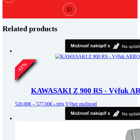
Related products
%
12
-
KAWASAKI Z 900 RS - Výfuk
Price
Tento
520.00
€
–
577.00
€
Výber možností
s DPH
range:
produkt
520.00€
má
through
viacero
577.00€
variantov.
Možnosti
si