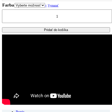
through
Farba
Vymazať
1,014.00€
množstvo
HUSQVARNA
NORDEN
901
bočné
Pridať do košíka
kufre
GIVI
TREKKER
OUTBACK
EVO
SMART
37L
+
nosiče
Popis