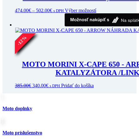
Price
Tento
474.00
€
–
502.00
€
Výber možností
s DPH
range:
produkt
474.00€
má
through
viacero
502.00€
variantov.
%
Možnosti
12
si
-
môžete
vybrať
na
MOTO MORINI X-CAPE 650 - 
stránke
KATALYZÁTORA /LINK 
produktu.
Pôvodná
Aktuálna
385.00
€
340.00
€
Pridať do košíka
s DPH
cena
cena
bola:
je:
385.00€.
340.00€.
Moto doplnky
Moto príslušenstvo