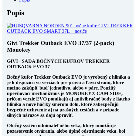
Popis
Givi Trekker Outback EVO 37/37 (2-pack)
Monokey
GIVI - SADA BOČNÝCH KUFROV TREKKER
OUTBACK EVO 37
Bočný kufor Trekker Outback EVO je vyrobený z hliníka a
je k dispozícii vo verziách pre pravú a ľavú stranu, ktoré
možno zakúpiť buď jednotlivo, alebo v páre. Použitý
upevňovací mechanizmus je MONOKEY® CAM-SIDE,
pričom verzie EVO ponúkajú aj antivibračné body z liateho
hliníka a nové háčiky smerom dolu, ktoré zabezpečujú
bezpečné uchytenie aj na prašných cestách a v prípade
silných nárazov sa dajú opraviť.
Otočný systém odnímateľného veka, ktorý umožňuje
pozastavenie otvárania, alebo úplné odstránenie veka, bol