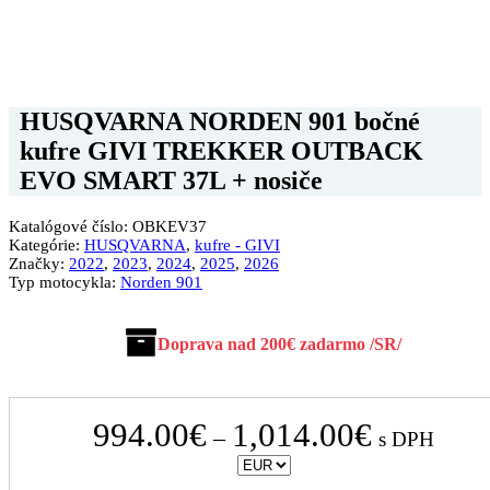
HUSQVARNA NORDEN 901 bočné
kufre GIVI TREKKER OUTBACK
EVO SMART 37L + nosiče
Katalógové číslo:
OBKEV37
Kategórie:
HUSQVARNA
,
kufre - GIVI
Značky:
2022
,
2023
,
2024
,
2025
,
2026
Typ motocykla:
Norden 901
Doprava nad 200€ zadarmo /SR/
Price
994.00
€
1,014.00
€
–
s DPH
range:
994.00€