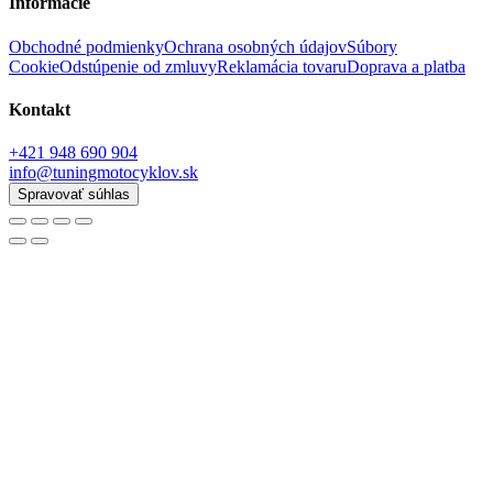
Informácie
Obchodné podmienky
Ochrana osobných údajov
Súbory
Cookie
Odstúpenie od zmluvy
Reklamácia tovaru
Doprava a platba
Kontakt
+421 948 690 904
info@tuningmotocyklov.sk
Spravovať súhlas