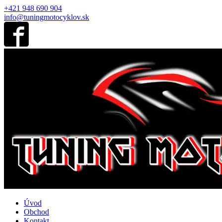
+421 948 690 904
info@tuningmotocyklov.sk
Úvod
Obchod
Kontakt