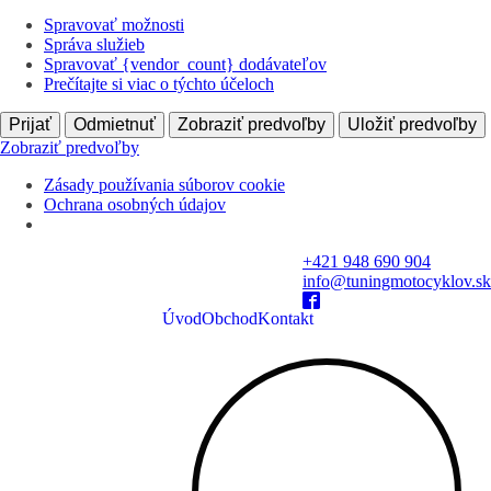
Spravovať možnosti
Správa služieb
Spravovať {vendor_count} dodávateľov
Prečítajte si viac o týchto účeloch
Prijať
Odmietnuť
Zobraziť predvoľby
Uložiť predvoľby
Zobraziť predvoľby
Zásady používania súborov cookie
Ochrana osobných údajov
+421 948 690 904
info@tuningmotocyklov.sk
Úvod
Obchod
Kontakt