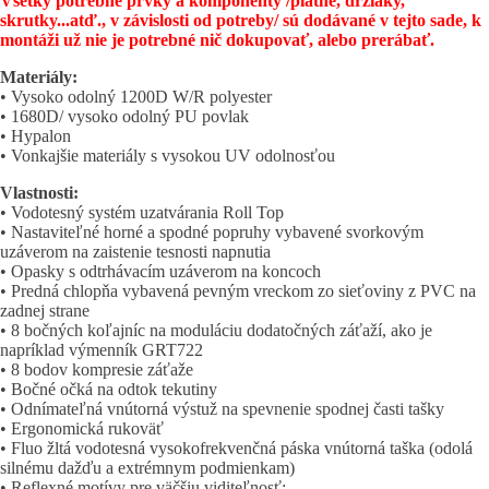
Všetky potrebné prvky a komponenty /platne, držiaky,
skrutky...atď., v závislosti od potreby/ sú dodávané v tejto sade, k
montáži už nie je potrebné nič dokupovať, alebo prerábať.
Materiály:
• Vysoko odolný 1200D W/R polyester
• 1680D/ vysoko odolný PU povlak
• Hypalon
• Vonkajšie materiály s vysokou UV odolnosťou
Vlastnosti:
• Vodotesný systém uzatvárania Roll Top
• Nastaviteľné horné a spodné popruhy vybavené svorkovým
uzáverom na zaistenie tesnosti napnutia
• Opasky s odtrhávacím uzáverom na koncoch
• Predná chlopňa vybavená pevným vreckom zo sieťoviny z PVC na
zadnej strane
• 8 bočných koľajníc na moduláciu dodatočných záťaží, ako je
napríklad výmenník GRT722
• 8 bodov kompresie záťaže
• Bočné očká na odtok tekutiny
• Odnímateľná vnútorná výstuž na spevnenie spodnej časti tašky
• Ergonomická rukoväť
• Fluo žltá vodotesná vysokofrekvenčná páska vnútorná taška (odolá
silnému dažďu a extrémnym podmienkam)
• Reflexné motívy pre väčšiu viditeľnosť;