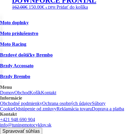
DOWNFORCE FRONTAL
Pôvodná
Aktuálna
162.00
€
150.00
€
Pridať do košíka
s DPH
cena
cena
bola:
je:
Moto doplnky
162.00€.
150.00€.
Moto príslušenstvo
Moto Racing
Brzdové doštičky Brembo
Brzdy Accossato
Brzdy Brembo
Menu
Domov
Obchod
Košík
Kontakt
Informácie
Obchodné podmienky
Ochrana osobných údajov
Súbory
Cookie
Odstúpenie od zmluvy
Reklamácia tovaru
Doprava a platba
Kontakt
+421 948 690 904
info@tuningmotocyklov.sk
Spravovať súhlas