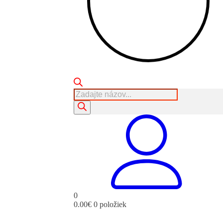
Products
search
0
0.00
€
0 položiek