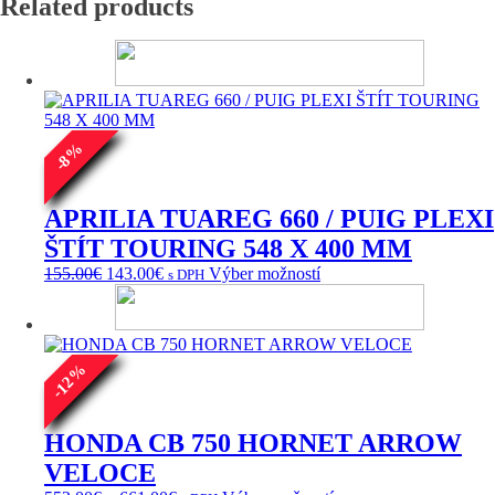
Related products
%
8
-
APRILIA TUAREG 660 / PUIG PLEXI
ŠTÍT TOURING 548 X 400 MM
Pôvodná
Aktuálna
Tento
155.00
€
143.00
€
Výber možností
s DPH
cena
cena
produkt
bola:
je:
má
155.00€.
143.00€.
viacero
variantov.
%
Možnosti
12
si
-
môžete
vybrať
HONDA CB 750 HORNET ARROW
na
VELOCE
stránke
produktu.