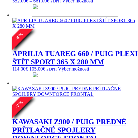
Price
Tento
552.00
€
–
661.00
€
Výber možností
s DPH
range:
produkt
552.00€
má
through
viacero
661.00€
variantov.
Možnosti
si
%
8
môžete
-
vybrať
na
APRILIA TUAREG 660 / PUIG PLEXI
stránke
ŠTÍT SPORT 365 X 280 MM
produktu.
Pôvodná
Aktuálna
Tento
114.00
€
105.00
€
Výber možností
s DPH
cena
cena
produkt
bola:
je:
má
114.00€.
105.00€.
viacero
variantov.
Možnosti
si
%
7
môžete
-
vybrať
na
KAWASAKI Z900 / PUIG PREDNÉ
stránke
PRÍTLAČNÉ SPOJLERY
produktu.