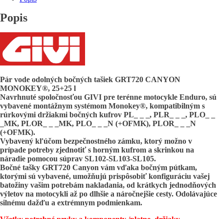
Popis
Pár vode odolných bočných tašiek GRT720 CANYON
MONOKEY®, 25+25 l
Navrhnuté spoločnosťou GIVI pre terénne motocykle Enduro, sú
vybavené montážnym systémom Monokey®, kompatibilným s
rúrkovými držiakmi bočných kufrov PL_ _ _, PLR_ _ _, PLO_ _
_MK, PLOR_ _ _MK, PLO_ _ _N (+OFMK), PLOR_ _ _N
(+OFMK).
Vybavený kľúčom bezpečnostného zámku, ktorý možno v
prípade potreby zjednotiť s horným kufrom a skrinkou na
náradie pomocou súprav SL102-SL103-SL105.
Bočné tašky GRT720 Canyon vám vďaka bočným pútkam,
ktorými sú vybavené, umožňujú prispôsobiť konfiguráciu vašej
batožiny vašim potrebám nakladania, od krátkych jednodňových
výletov na motocykli až po dlhšie a náročnejšie cesty. Odolávajúce
silnému dažďu a extrémnym podmienkam.